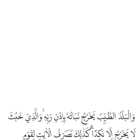
وَالْبَلَدُ الطَّيِّبُ يَخْرُجُ نَبَاتُهٗ بِاِذْنِ رَبِّهٖۚ وَالَّذِيْ خَبُثَ
لَا يَخْرُجُ اِلَّا نَكِدًاۗ كَذٰلِكَ نُصَرِّفُ الْاٰيٰتِ لِقَوْمٍ