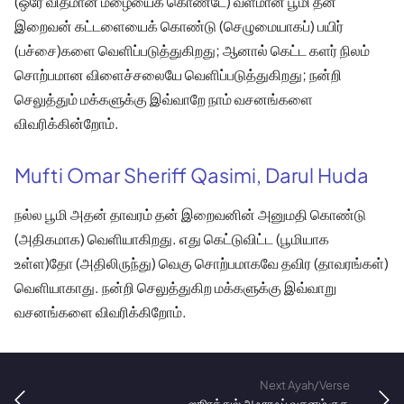
(ஒரே விதமான மழையைக் கொண்டே) வளமான பூமி தன்
இறைவன் கட்டளையைக் கொண்டு (செழுமையாகப்) பயிர்
(பச்சை)களை வெளிப்படுத்துகிறது; ஆனால் கெட்ட களர் நிலம்
சொற்பமான விளைச்சலையே வெளிப்படுத்துகிறது; நன்றி
செலுத்தும் மக்களுக்கு இவ்வாறே நாம் வசனங்களை
விவரிக்கின்றோம்.
Mufti Omar Sheriff Qasimi, Darul Huda
நல்ல பூமி அதன் தாவரம் தன் இறைவனின் அனுமதி கொண்டு
(அதிகமாக) வெளியாகிறது. எது கெட்டுவிட்ட (பூமியாக
உள்ள)தோ (அதிலிருந்து) வெகு சொற்பமாகவே தவிர (தாவரங்கள்)
வெளியாகாது. நன்றி செலுத்துகிற மக்களுக்கு இவ்வாறு
வசனங்களை விவரிக்கிறோம்.
Next Ayah/Verse
ஸூரத்துல் அஃராஃப் வசனம் ௫௯