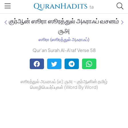
QuranHadits
ta
குர்ஆன் ஸூரா ஸூரத்துல் அஃராஃப் வசனம்
௫௮
ஸூரா (ஸூரத்துல் அஃராஃப்)
Jan Trust Foundation
Qur'an Surah Al-A'raf Verse 58
Mufti Omar Sheriff Qasimi,
Darul Huda
ஸூரத்துல் அஃராஃப் [௭]: ௫௮ ~ குர்ஆனின் தமிழ்
மொழிபெயர்ப்புகள் (Word By Word)