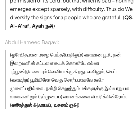
permission of its Lord; but that which is bad – nothing
emerges except sparsely, with difficulty. Thus do We
diversify the signs for a people who are grateful. (
QS.
Al-A'raf, Ayah ௫௮
)
Abdul Hameed Baqavi:
(ஒரேவிதமான மழை பெய்தபோதிலும்) வளமான பூமி, தன்
இறைவனின் கட்டளையைக் கொண்டே எல்லா
புற்பூண்டுகளையும் வெளியாக்குகிறது. எனினும், கெட்ட
(வளமற்ற) பூமியிலோ வெகு சொற்பமாகவே தவிர
முளைப்பதில்லை. நன்றி செலுத்தும் மக்களுக்கு இவ்வாறு பல
வகைகளிலும் (நம்முடைய) வசனங்களை விவரிக்கின்றோம்.
(
ஸூரத்துல் அஃராஃப், வசனம் ௫௮
)