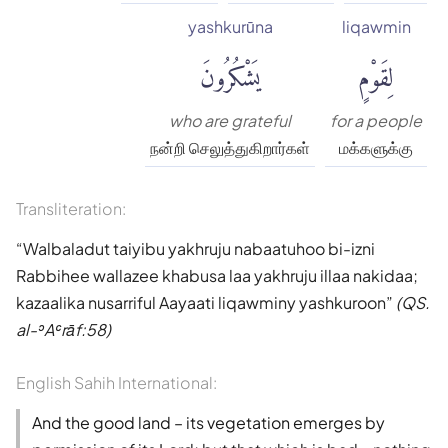
yashkurūna
liqawmin
لِقَوْمٍ
يَشْكُرُونَ
who are grateful
for a people
நன்றி செலுத்துகிறார்கள்
மக்களுக்கு
Transliteration:
Walbaladut taiyibu yakhruju nabaatuhoo bi-izni
Rabbihee wallazee khabusa laa yakhruju illaa nakidaa;
kazaalika nusarriful Aayaati liqawminy yashkuroon
(QS.
al-ʾAʿrāf:58)
English Sahih International:
And the good land – its vegetation emerges by