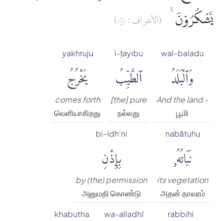
يَّشْكُرُوْنَ ࣖ
(الأعراف : ٧)
yakhruju
l-ṭayibu
wal-baladu
وَٱلْبَلَدُ
ٱلطَّيِّبُ
يَخْرُجُ
comes forth
[the] pure
And the land -
வெளியாகிறது
நல்லது
பூமி
bi-idh'ni
nabātuhu
نَبَاتُهُۥ
بِإِذْنِ
by (the) permission
its vegetation
அனுமதி கொண்டு
அதன் தாவரம்
khabutha
wa-alladhī
rabbihi