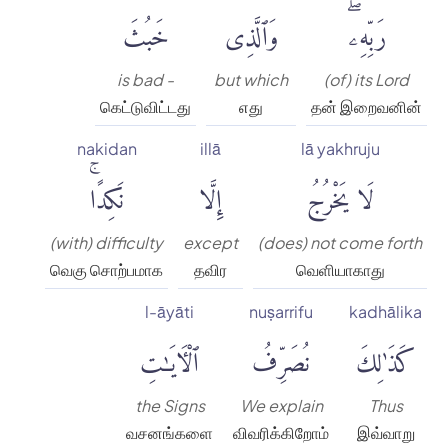
رَبِّهِۦۖ
وَٱلَّذِى
خَبُثَ
is bad -
but which
(of) its Lord
கெட்டுவிட்டது
எது
தன் இறைவனின்
nakidan
illā
lā yakhruju
لَا يَخْرُجُ
إِلَّا
نَكِدًاۚ
(with) difficulty
except
(does) not come forth
வெகு சொற்பமாக
தவிர
வெளியாகாது
l-āyāti
nuṣarrifu
kadhālika
كَذَٰلِكَ
نُصَرِّفُ
ٱلْءَايَٰتِ
the Signs
We explain
Thus
வசனங்களை
விவரிக்கிறோம்
இவ்வாறு