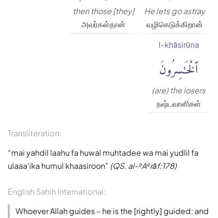
then those [they]
He lets go astray
அவர்கள்தான்
வழிகெடுக்கிறான்
l-khāsirūna
ٱلْخَٰسِرُونَ
(are) the losers
நஷ்டவாளிகள்
Transliteration:
mai yahdil laahu fa huwal muhtadee wa mai yudlil fa
ulaaa'ika humul khaasiroon
(QS. al-ʾAʿrāf:178)
English Sahih International:
Whoever Allah guides – he is the [rightly] guided; and