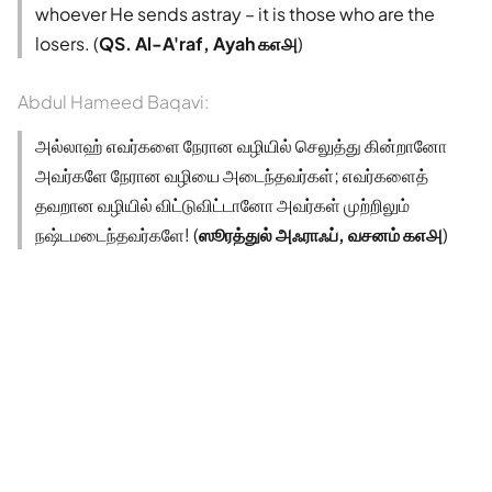
whoever He sends astray – it is those who are the
losers. (
QS. Al-A'raf, Ayah ௧௭௮
)
Abdul Hameed Baqavi:
அல்லாஹ் எவர்களை நேரான வழியில் செலுத்து கின்றானோ
அவர்களே நேரான வழியை அடைந்தவர்கள்; எவர்களைத்
தவறான வழியில் விட்டுவிட்டானோ அவர்கள் முற்றிலும்
நஷ்டமடைந்தவர்களே! (
ஸூரத்துல் அஃராஃப், வசனம் ௧௭௮
)