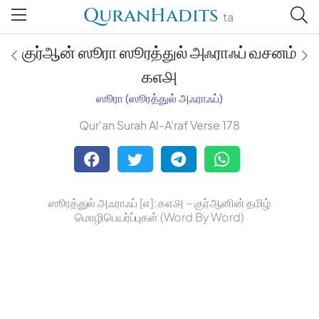
QuranHadits
ta
குர்ஆன் ஸூரா ஸூரத்துல் அஃராஃப் வசனம்
௧௭௮
ஸூரா (ஸூரத்துல் அஃராஃப்)
Jan Trust Foundation
Qur'an Surah Al-A'raf Verse 178
Mufti Omar Sheriff Qasimi,
Darul Huda
ஸூரத்துல் அஃராஃப் [௭]: ௧௭௮ ~ குர்ஆனின் தமிழ்
மொழிபெயர்ப்புகள் (Word By Word)