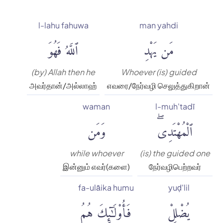
l-lahu fahuwa
man yahdi
مَن يَهْدِ
ٱللَّهُ فَهُوَ
(by) Allah then he
Whoever (is) guided
அவர்தான்/அல்லாஹ்
எவரை/நேர்வழி செலுத்துகிறான்
waman
l-muh'tadī
ٱلْمُهْتَدِىۖ
وَمَن
while whoever
(is) the guided one
இன்னும் எவர்(களை)
நேர்வழிபெற்றவர்
fa-ulāika humu
yuḍ'lil
يُضْلِلْ
فَأُو۟لَٰٓئِكَ هُمُ