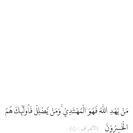
مَنْ يَّهْدِ اللّٰهُ فَهُوَ الْمُهْتَدِيْۚ وَمَنْ يُّضْلِلْ فَاُولٰۤىِٕكَ هُمُ
الْخٰسِرُوْنَ
(الأعراف : ٧)