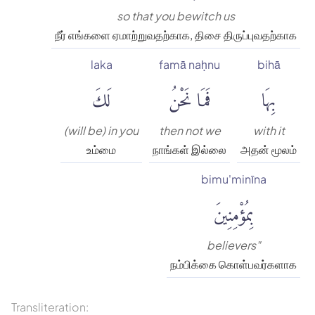
so that you bewitch us
நீர் எங்களை ஏமாற்றுவதற்காக, திசை திருப்புவதற்காக
laka
famā naḥnu
bihā
بِهَا
فَمَا نَحْنُ
لَكَ
(will be) in you
then not we
with it
உம்மை
நாங்கள் இல்லை
அதன் மூலம்
bimu'minīna
بِمُؤْمِنِينَ
believers"
நம்பிக்கை கொள்பவர்களாக
Transliteration: