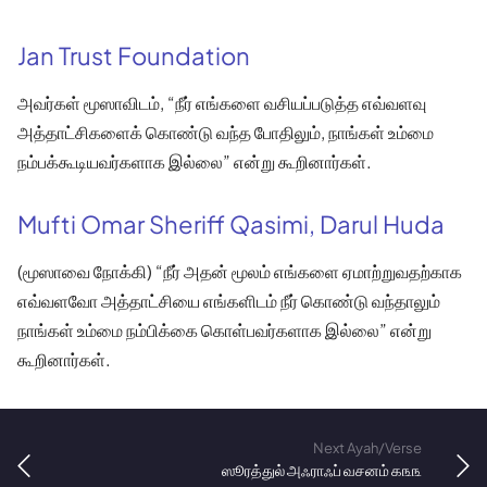
Jan Trust Foundation
அவர்கள் மூஸாவிடம், “நீர் எங்களை வசியப்படுத்த எவ்வளவு
அத்தாட்சிகளைக் கொண்டு வந்த போதிலும், நாங்கள் உம்மை
நம்பக்கூடியவர்களாக இல்லை” என்று கூறினார்கள்.
Mufti Omar Sheriff Qasimi, Darul Huda
(மூஸாவை நோக்கி) “நீர் அதன் மூலம் எங்களை ஏமாற்றுவதற்காக
எவ்வளவோ அத்தாட்சியை எங்களிடம் நீர் கொண்டு வந்தாலும்
நாங்கள் உம்மை நம்பிக்கை கொள்பவர்களாக இல்லை” என்று
கூறினார்கள்.
Next Ayah/Verse
ஸூரத்துல் அஃராஃப் வசனம் ௧௩௩