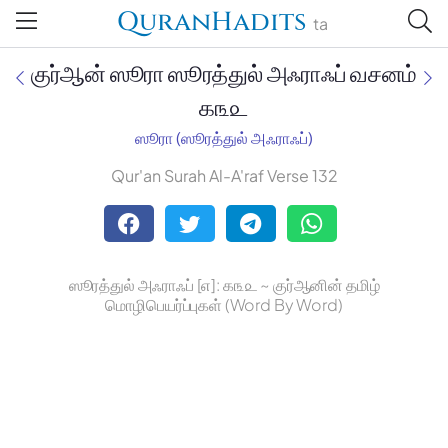
QuranHadits
ta
குர்ஆன் ஸூரா ஸூரத்துல் அஃராஃப் வசனம்
௧௩௨
ஸூரா (ஸூரத்துல் அஃராஃப்)
Jan Trust Foundation
Qur'an Surah Al-A'raf Verse 132
Mufti Omar Sheriff Qasimi,
Darul Huda
ஸூரத்துல் அஃராஃப் [௭]: ௧௩௨ ~ குர்ஆனின் தமிழ்
மொழிபெயர்ப்புகள் (Word By Word)