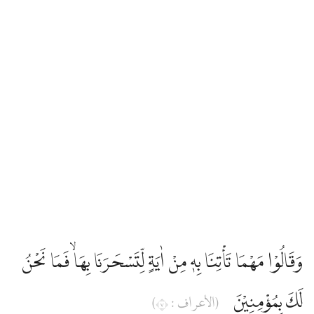
وَقَالُوْا مَهْمَا تَأْتِنَا بِهٖ مِنْ اٰيَةٍ لِّتَسْحَرَنَا بِهَاۙ فَمَا نَحْنُ
لَكَ بِمُؤْمِنِيْنَ
(الأعراف : ٧)