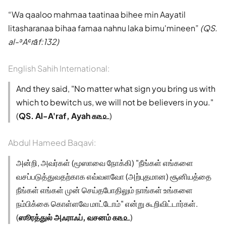
Wa qaaloo mahmaa taatinaa bihee min Aayatil
litasharanaa bihaa famaa nahnu laka bimu'mineen
(QS.
al-ʾAʿrāf:132)
English Sahih International:
And they said, "No matter what sign you bring us with
which to bewitch us, we will not be believers in you."
(
QS. Al-A'raf, Ayah ௧௩௨
)
Abdul Hameed Baqavi:
அன்றி, அவர்கள் (மூஸாவை நோக்கி) "நீங்கள் எங்களை
வசப்படுத்துவதற்காக எவ்வளவோ (அற்புதமான) சூனியத்தை
நீங்கள் எங்கள் முன் செய்தபோதிலும் நாங்கள் உங்களை
நம்பிக்கை கொள்ளவே மாட்டோம்" என்று கூறிவிட்டார்கள்.
(
ஸூரத்துல் அஃராஃப், வசனம் ௧௩௨
)