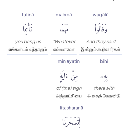
tatinā
mahmā
waqālū
وَقَالُوا۟
مَهْمَا
تَأْتِنَا
you bring us
"Whatever
And they said
எங்களிடம் வந்தாலும்
எவ்வளவோ
இன்னும் கூறினார்கள்
min āyatin
bihi
بِهِۦ
مِنْ ءَايَةٍ
of (the) sign
therewith
அத்தாட்சியை
அதைக் கொண்டு
litasḥaranā
لِّتَسْحَرَنَا