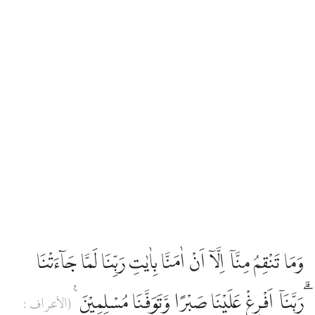
وَمَا تَنْقِمُ مِنَّآ اِلَّآ اَنْ اٰمَنَّا بِاٰيٰتِ رَبِّنَا لَمَّا جَاۤءَتْنَا
ۗرَبَّنَآ اَفْرِغْ عَلَيْنَا صَبْرًا وَّتَوَفَّنَا مُسْلِمِيْنَ ࣖ
(الأعراف :