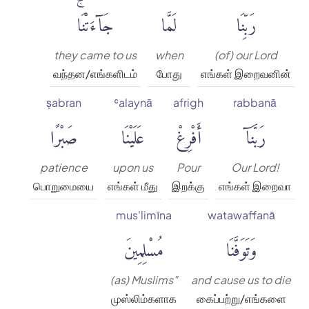
رَبِّنَا
لَمَّا
جَآءَتْنَاۚ
they came to us
when
(of) our Lord
வந்தன/எங்களிடம்
போது
எங்கள் இறைவனின்
ṣabran
ʿalaynā
afrigh
rabbanā
رَبَّنَآ
أَفْرِغْ
عَلَيْنَا
صَبْرًا
patience
upon us
Pour
Our Lord!
பொறுமையை
எங்கள் மீது
இறக்கு
எங்கள் இறைவா
mus'limīna
watawaffanā
وَتَوَفَّنَا
مُسْلِمِينَ
(as) Muslims"
and cause us to die
முஸ்லிம்களாக
கைப்பற்று/எங்களை