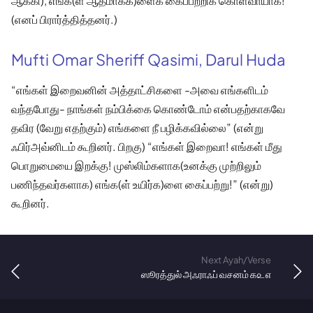
ஆக்கி), எங்க(ள் ஆத்மாக்க)ளைக் கைப்பற்றிக் கொள்வாயாக!”
(எனப் பிரார்த்தித்தனர்.)
Mufti Omar Sheriff Qasimi, Darul Huda
“எங்கள் இறைவனின் அத்தாட்சிகளை -அவை எங்களிடம்
வந்தபோது- நாங்கள் நம்பிக்கை கொண்டோம் என்பதற்காகவே
தவிர (வேறு எதற்கும்) எங்களை நீ பழிக்கவில்லை” (என்று
ஃபிர்அவ்னிடம் கூறினர். பிறகு) “எங்கள் இறைவா! எங்கள் மீது
பொறுமையை இறக்கு! முஸ்லிம்களாக(உனக்கு முற்றிலும்
பணிந்தவர்களாக) எங்க(ள் உயிர்க)ளை கைப்பற்று!” (என்று)
கூறினர்.
Next Ayah/Verse
ஸூரத்துல் அஃராஃப் வசனம் ௧௨௭