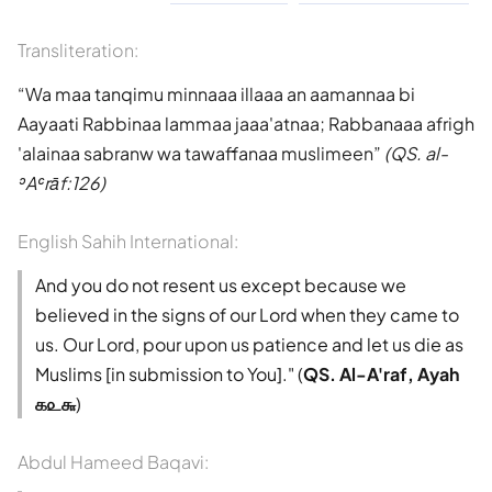
Transliteration:
Wa maa tanqimu minnaaa illaaa an aamannaa bi
Aayaati Rabbinaa lammaa jaaa'atnaa; Rabbanaaa afrigh
'alainaa sabranw wa tawaffanaa muslimeen
(QS. al-
ʾAʿrāf:126)
English Sahih International:
And you do not resent us except because we
believed in the signs of our Lord when they came to
us. Our Lord, pour upon us patience and let us die as
Muslims [in submission to You]." (
QS. Al-A'raf, Ayah
௧௨௬
)
Abdul Hameed Baqavi: