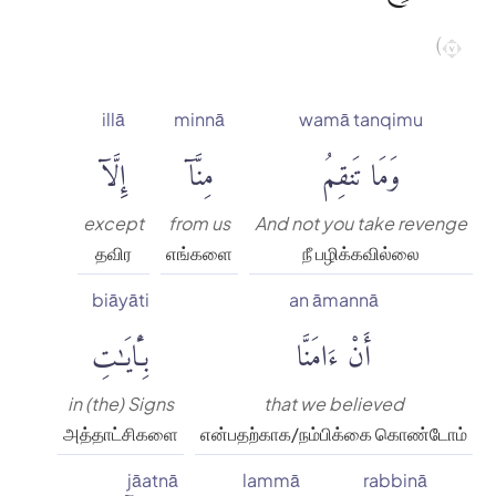
٧)
illā
minnā
wamā tanqimu
وَمَا تَنقِمُ
مِنَّآ
إِلَّآ
except
from us
And not you take revenge
தவிர
எங்களை
நீ பழிக்கவில்லை
biāyāti
an āmannā
أَنْ ءَامَنَّا
بِـَٔايَٰتِ
in (the) Signs
that we believed
அத்தாட்சிகளை
என்பதற்காக/நம்பிக்கை கொண்டோம்
jāatnā
lammā
rabbinā