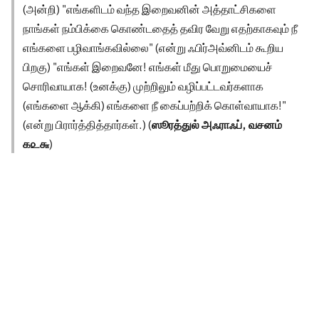
(அன்றி) "எங்களிடம் வந்த இறைவனின் அத்தாட்சிகளை
நாங்கள் நம்பிக்கை கொண்டதைத் தவிர வேறு எதற்காகவும் நீ
எங்களை பழிவாங்கவில்லை" (என்று ஃபிர்அவ்னிடம் கூறிய
பிறகு) "எங்கள் இறைவனே! எங்கள் மீது பொறுமையைச்
சொரிவாயாக! (உனக்கு) முற்றிலும் வழிப்பட்டவர்களாக
(எங்களை ஆக்கி) எங்களை நீ கைப்பற்றிக் கொள்வாயாக!"
(என்று பிரார்த்தித்தார்கள்.) (
ஸூரத்துல் அஃராஃப், வசனம்
௧௨௬
)