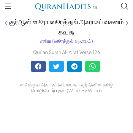
QuranHadits
ta
குர்ஆன் ஸூரா ஸூரத்துல் அஃராஃப் வசனம்
௧௨௬
ஸூரா (ஸூரத்துல் அஃராஃப்)
Jan Trust Foundation
Qur'an Surah Al-A'raf Verse 126
Mufti Omar Sheriff Qasimi,
Darul Huda
ஸூரத்துல் அஃராஃப் [௭]: ௧௨௬ ~ குர்ஆனின் தமிழ்
மொழிபெயர்ப்புகள் (Word By Word)