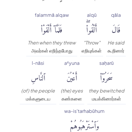
falammā alqaw
alqū
qāla
قَالَ
أَلْقُوا۟ۖ
فَلَمَّآ أَلْقَوْا۟
Then when they threw
"Throw"
He said
அவர்கள் எறிந்தபோது
எறியுங்கள்
கூறினார்
l-nāsi
aʿyuna
saḥarū
سَحَرُوٓا۟
أَعْيُنَ
ٱلنَّاسِ
(of) the people
(the) eyes
they bewitched
மக்களுடைய
கண்களை
மயக்கினார்கள்
wa-is'tarhabūhum
وَٱسْتَرْهَبُوهُمْ