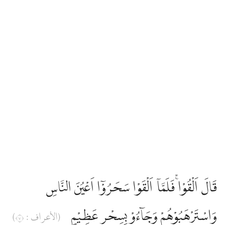
قَالَ اَلْقُوْاۚ فَلَمَّآ اَلْقَوْا سَحَرُوْٓا اَعْيُنَ النَّاسِ
وَاسْتَرْهَبُوْهُمْ وَجَاۤءُوْ بِسِحْرٍ عَظِيْمٍ
(الأعراف : ٧)