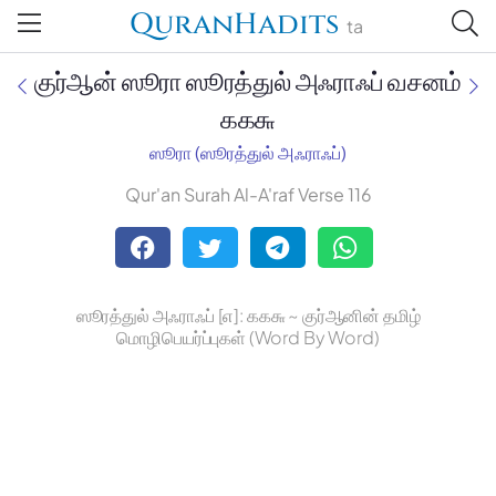
QuranHadits
ta
குர்ஆன் ஸூரா ஸூரத்துல் அஃராஃப் வசனம்
௧௧௬
ஸூரா (ஸூரத்துல் அஃராஃப்)
Jan Trust Foundation
Qur'an Surah Al-A'raf Verse 116
Mufti Omar Sheriff Qasimi,
Darul Huda
ஸூரத்துல் அஃராஃப் [௭]: ௧௧௬ ~ குர்ஆனின் தமிழ்
மொழிபெயர்ப்புகள் (Word By Word)