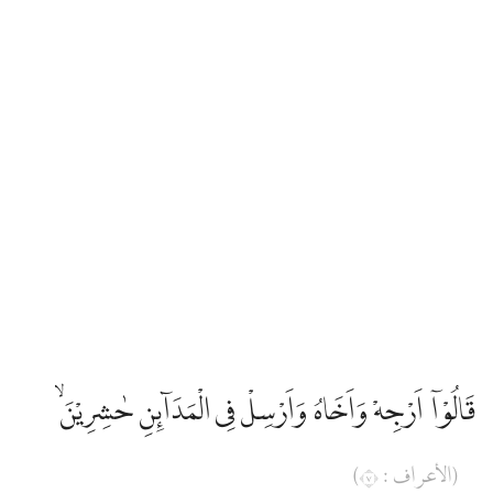
قَالُوْآ اَرْجِهْ وَاَخَاهُ وَاَرْسِلْ فِى الْمَدَاۤىِٕنِ حٰشِرِيْنَۙ
(الأعراف : ٧)