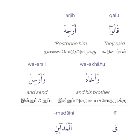
arjih
qālū
قَالُوٓا۟
أَرْجِهْ
"Postpone him
They said
தவணை கொடு/அவருக்கு
கூறினார்கள்
wa-arsil
wa-akhāhu
وَأَخَاهُ
وَأَرْسِلْ
and send
and his brother
இன்னும் அனுப்பு
இன்னும் அவருடைய சகோதரருக்கு
l-madāini
fī
فِى
ٱلْمَدَآئِنِ