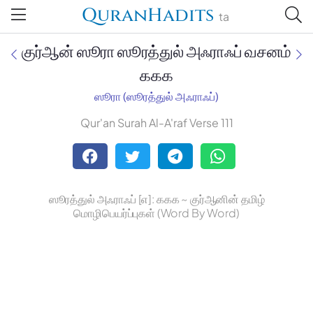
QuranHadits
ta
குர்ஆன் ஸூரா ஸூரத்துல் அஃராஃப் வசனம்
௧௧௧
ஸூரா (ஸூரத்துல் அஃராஃப்)
Jan Trust Foundation
Qur'an Surah Al-A'raf Verse 111
Mufti Omar Sheriff Qasimi,
Darul Huda
ஸூரத்துல் அஃராஃப் [௭]: ௧௧௧ ~ குர்ஆனின் தமிழ்
மொழிபெயர்ப்புகள் (Word By Word)