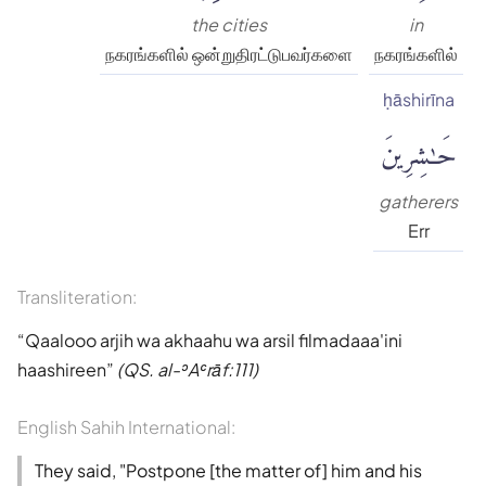
the cities
in
நகரங்களில் ஒன்றுதிரட்டுபவர்களை
நகரங்களில்
ḥāshirīna
حَٰشِرِينَ
gatherers
Err
Transliteration:
Qaalooo arjih wa akhaahu wa arsil filmadaaa'ini
haashireen
(QS. al-ʾAʿrāf:111)
English Sahih International:
They said, "Postpone [the matter of] him and his