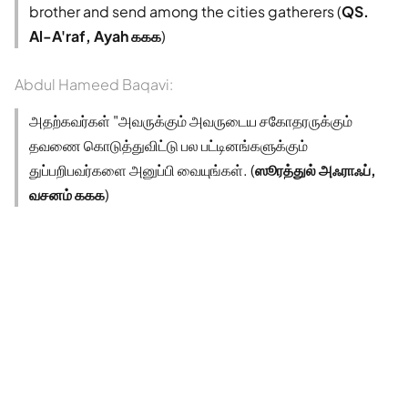
brother and send among the cities gatherers (
QS.
Al-A'raf, Ayah ௧௧௧
)
Abdul Hameed Baqavi:
அதற்கவர்கள் "அவருக்கும் அவருடைய சகோதரருக்கும்
தவணை கொடுத்துவிட்டு பல பட்டினங்களுக்கும்
துப்பறிபவர்களை அனுப்பி வையுங்கள். (
ஸூரத்துல் அஃராஃப்,
வசனம் ௧௧௧
)