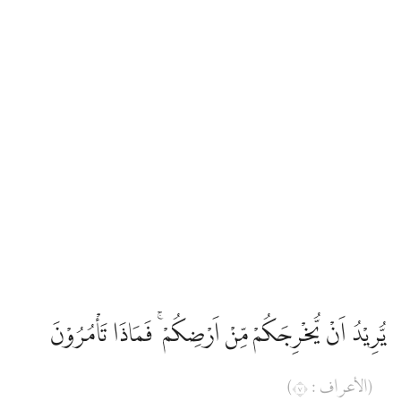
يُّرِيْدُ اَنْ يُّخْرِجَكُمْ مِّنْ اَرْضِكُمْ ۚ فَمَاذَا تَأْمُرُوْنَ
(الأعراف : ٧)