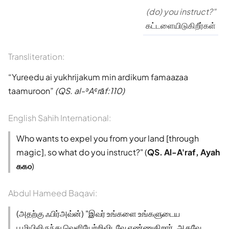
(do) you instruct?"
கட்டளையிடுகிறீர்கள்
Transliteration:
Yureedu ai yukhrijakum min ardikum famaazaa
taamuroon
(QS. al-ʾAʿrāf:110)
English Sahih International:
Who wants to expel you from your land [through
magic], so what do you instruct?" (
QS. Al-A'raf, Ayah
௧௧௦
)
Abdul Hameed Baqavi:
(அதற்கு ஃபிர்அவ்ன்) "இவர் உங்களை உங்களுடைய
பூமியிலிருந்து வெளியேற்றிவிடவே எண்ணுகிறார். ஆகவே,