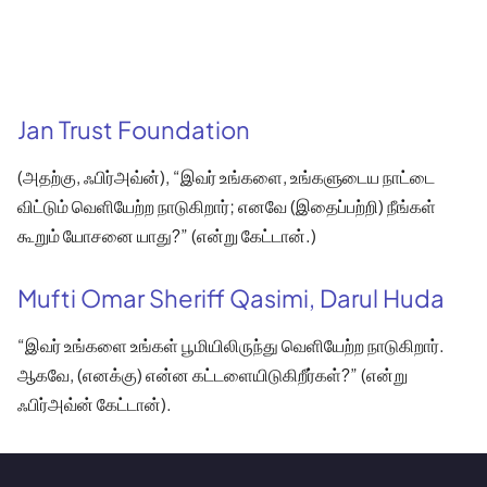
Jan Trust Foundation
(அதற்கு, ஃபிர்அவ்ன்), “இவர் உங்களை, உங்களுடைய நாட்டை
விட்டும் வெளியேற்ற நாடுகிறார்; எனவே (இதைப்பற்றி) நீங்கள்
கூறும் யோசனை யாது?” (என்று கேட்டான்.)
Mufti Omar Sheriff Qasimi, Darul Huda
“இவர் உங்களை உங்கள் பூமியிலிருந்து வெளியேற்ற நாடுகிறார்.
ஆகவே, (எனக்கு) என்ன கட்டளையிடுகிறீர்கள்?” (என்று
ஃபிர்அவ்ன் கேட்டான்).