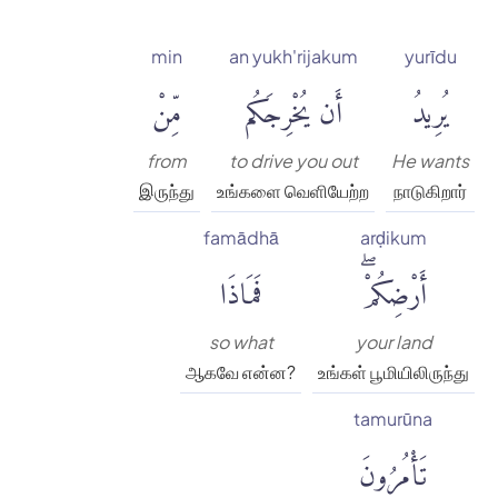
min
an yukh'rijakum
yurīdu
يُرِيدُ
أَن يُخْرِجَكُم
مِّنْ
from
to drive you out
He wants
இருந்து
உங்களை வெளியேற்ற
நாடுகிறார்
famādhā
arḍikum
أَرْضِكُمْۖ
فَمَاذَا
so what
your land
ஆகவே என்ன?
உங்கள் பூமியிலிருந்து
tamurūna
تَأْمُرُونَ