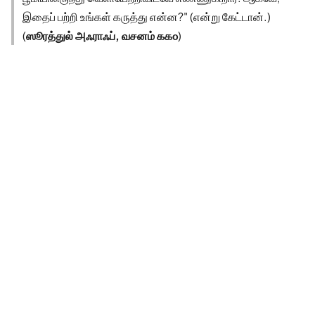
இதைப் பற்றி உங்கள் கருத்து என்ன?" (என்று கேட்டான்.)
(
ஸூரத்துல் அஃராஃப், வசனம் ௧௧௦
)