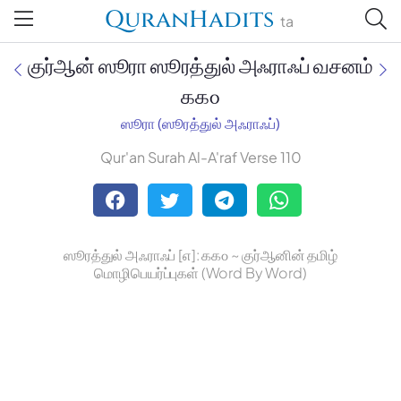
QuranHadits
ta
குர்ஆன் ஸூரா ஸூரத்துல் அஃராஃப் வசனம்
௧௧௦
ஸூரா (ஸூரத்துல் அஃராஃப்)
Jan Trust Foundation
Qur'an Surah Al-A'raf Verse 110
Mufti Omar Sheriff Qasimi,
Darul Huda
ஸூரத்துல் அஃராஃப் [௭]: ௧௧௦ ~ குர்ஆனின் தமிழ்
மொழிபெயர்ப்புகள் (Word By Word)