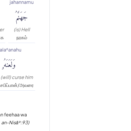
jahannamu
جَهَنَّمُ
er
(is) Hell
ாக
நரகம்
alaʿanahu
وَلَعَنَهُۥ
(will) curse him
 சபிப்பான்/அவரை
an feehaa wa
 an-Nisāʾ:93)