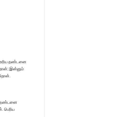
 உரிய தண்டனை
ான்; இன்னும்
ிறான்.
ிய தண்டனை
். பெரிய