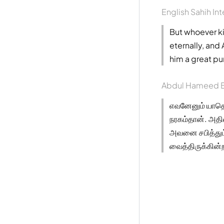
English Sahih Int
But whoever kil
eternally, and
him a great pu
Abdul Hameed B
எவனேனும் யாதொ
நரகம்தான். அதி
அவனை சபித்தும
வைத்திருக்கின்ற