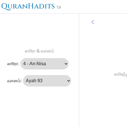
QuranHadits
ta
ஸூரா & வசனம்
ஸூரா:
ஸூரத்த
வசனம்: