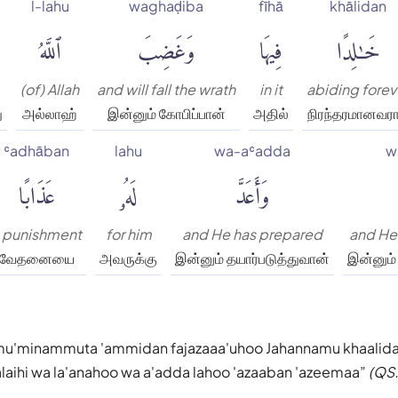
l-lahu
waghaḍiba
fīhā
khālidan
خَٰلِدًا
فِيهَا
وَغَضِبَ
ٱللَّهُ
(of) Allah
and will fall the wrath
in it
abiding forev
ு
அல்லாஹ்
இன்னும் கோபிப்பான்
அதில்
நிரந்தரமானவர
ʿadhāban
lahu
wa-aʿadda
w
وَأَعَدَّ
لَهُۥ
عَذَابًا
 punishment
for him
and He has prepared
and He 
வேதனையை
அவருக்கு
இன்னும் தயார்படுத்துவான்
இன்னும்
mu'minammuta 'ammidan fajazaaa'uhoo Jahannamu khaalid
alaihi wa la'anahoo wa a'adda lahoo 'azaaban 'azeemaa
(QS.