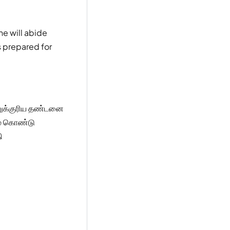
he will abide
s prepared for
னுக்குரிய தண்டனை
பம் கொண்டு
ி