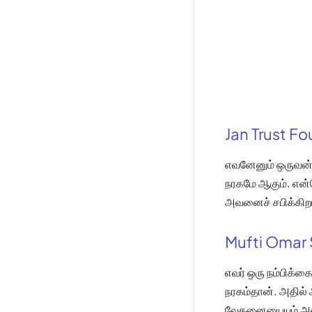
Jan Trust F
எவனேனும் ஒருவன
நரகமே ஆகும். என்
அவனைச் சபிக்கிறா
Mufti Omar 
எவர் ஒரு நம்பிக
நரகம்தான். அதில்
வேதனையையும் அவர