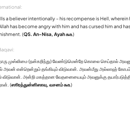
ernational:
ls a believer intentionally – his recompense is Hell, wherein 
 Allah has become angry with him and has cursed him and ha
nishment. (
QS. An-Nisa, Ayah ௯௩
)
aqavi:
ரு முஸ்லிமை (நன்கறிந்து) வேண்டுமென்றே கொலை செய்தால் அவ
ல் அவன் என்றென்றும் தங்கியும் விடுவான். அவன்மீது அல்லாஹ் கோ
் விடுவான். அன்றி மகத்தான வேதனையையும் அவனுக்கு தயார்படுத்த
ான். (
ஸூரத்துன்னிஸாவு, வசனம் ௯௩
)