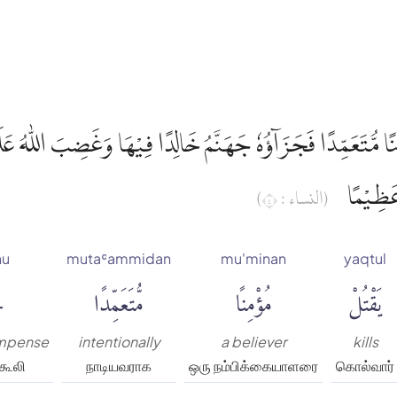
نًا مُّتَعَمِّدًا فَجَزَاۤؤُهٗ جَهَنَّمُ خَالِدًا فِيْهَا وَغَضِبَ اللّٰهُ عَلَي
 عَظِيْمًا
(النساء : ٤)
hu
mutaʿammidan
mu'minan
yaqtul
يَقْتُلْ
مُؤْمِنًا
مُّتَعَمِّدًا
فَ
ompense
intentionally
a believer
kills
கூலி
நாடியவராக
ஒரு நம்பிக்கையாளரை
கொல்வார்