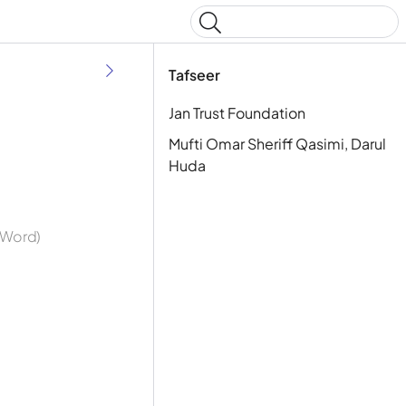
Type to start searching
Tafseer
Jan Trust Foundation
Mufti Omar Sheriff Qasimi, Darul
Huda
y Word)