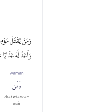
وَمَنْ يَّقْتُلْ مُؤْمِ
وَاَعَدَّ لَهٗ عَذَابًا
waman
وَمَن
And whoever
எவர்