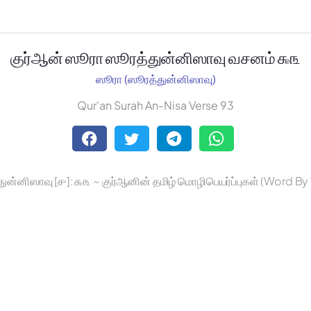
குர்ஆன் ஸூரா ஸூரத்துன்னிஸாவு வசனம் ௯௩
ஸூரா (ஸூரத்துன்னிஸாவு)
Qur'an Surah An-Nisa Verse 93
ுன்னிஸாவு [௪]: ௯௩ ~ குர்ஆனின் தமிழ் மொழிபெயர்ப்புகள் (Word B