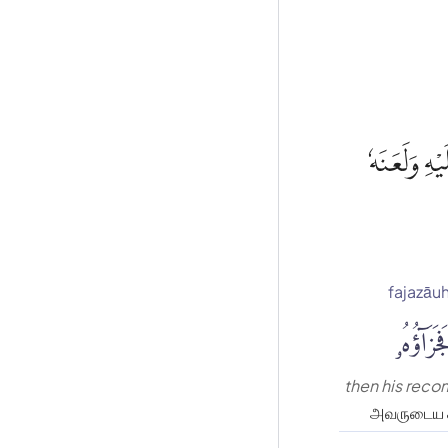
ْهِ وَلَعَنَهٗ
fajazāu
جَزَآؤُهُۥ
then his rec
அவருடைய 