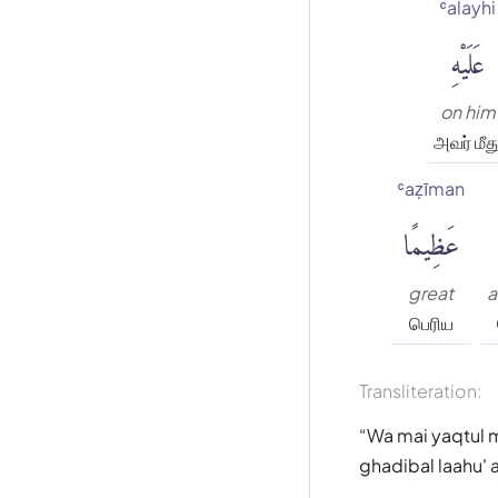
ʿalayhi
عَلَيْهِ
on him
அவர் மீத
ʿaẓīman
عَظِيمًا
great
a
பெரிய
Transliteration:
Wa mai yaqtul 
ghadibal laahu' 