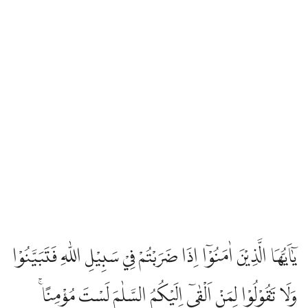
يٰٓاَيُّهَا الَّذِيْنَ اٰمَنُوْٓا اِذَا ضَرَبْتُمْ فِيْ سَبِيْلِ اللّٰهِ فَتَبَيَّنُوْا
وَلَا تَقُوْلُوْا لِمَنْ اَلْقٰىٓ اِلَيْكُمُ السَّلٰمَ لَسْتَ مُؤْمِنًاۚ