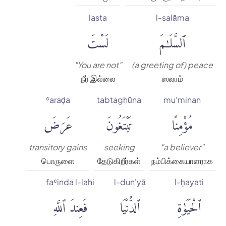
lasta
l-salāma
ٱلسَّلَٰمَ
لَسْتَ
"You are not"
(a greeting of) peace
நீர் இல்லை
ஸலாம்
ʿaraḍa
tabtaghūna
mu'minan
مُؤْمِنًا
تَبْتَغُونَ
عَرَضَ
transitory gains
seeking
"a believer"
பொருளை
தேடுகிறீர்கள்
நம்பிக்கையாளராக
faʿinda l-lahi
l-dun'yā
l-ḥayati
ٱلْحَيَوٰةِ
ٱلدُّنْيَا
فَعِندَ ٱللَّهِ