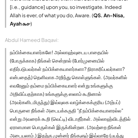
[i.e., guidance] upon you, so investigate. Indeed
Allah is ever, of what you do, Aware. (
QS. An-Nisa,
Ayah ௯௪
)
Abdul Hameed Baqavi:
நம்பிக்கையாளர்களே! அல்லாஹ்வுடைய பாதையில்
(போருக்காக) நீங்கள் சென்றால் (போர்முனையில்
எதிர்படுபவர்கள் நம்பிக்கையாளர்களா? நிராகரிப்பவர்களா?
என்பதைத்) தெளிவாக அறிந்து கொள்ளுங்கள். (அவர்களில்
எவரேனும் தம்மை நம்பிக்கையாளர் என்று உங்களுக்கு
அறிவிப்பதற்காக) உங்களுக்கு ஸலாம் கூறினால்
(அவர்களிடமிருந்து) இவ்வுலக வாழ்க்கைக்குரிய (அற்பப்)
பொருளை நீங்கள் அடையக்கருதி "நீ நம்பிக்கையாளரல்ல"
என்று அவரைக் கூறி (வெட்டி) விடாதீர்கள். அல்லாஹ்விடத்தில்
ஏராளமான பொருள்கள் இருக்கின்றன. (அவற்றை நீங்கள்
அடையலாம்.) இதற்கு முன்னர் நீங்களும் இவ்வாறே (பயந்து