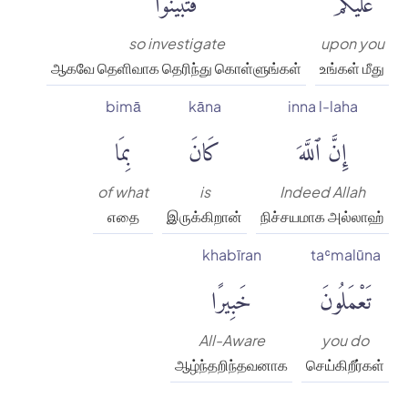
so investigate
upon you
ஆகவே தெளிவாக தெரிந்து கொள்ளுங்கள்
உங்கள் மீது
bimā
kāna
inna l-laha
إِنَّ ٱللَّهَ
كَانَ
بِمَا
of what
is
Indeed Allah
எதை
இருக்கிறான்
நிச்சயமாக அல்லாஹ்
khabīran
taʿmalūna
تَعْمَلُونَ
خَبِيرًا
All-Aware
you do
ஆழ்ந்தறிந்தவனாக
செய்கிறீர்கள்