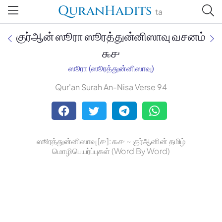
QuranHadits
ta
குர்ஆன் ஸூரா ஸூரத்துன்னிஸாவு வசனம்
௯௪
ஸூரா (ஸூரத்துன்னிஸாவு)
Jan Trust Foundation
Qur'an Surah An-Nisa Verse 94
Mufti Omar Sheriff Qasimi,
Darul Huda
ஸூரத்துன்னிஸாவு [௪]: ௯௪ ~ குர்ஆனின் தமிழ்
மொழிபெயர்ப்புகள் (Word By Word)