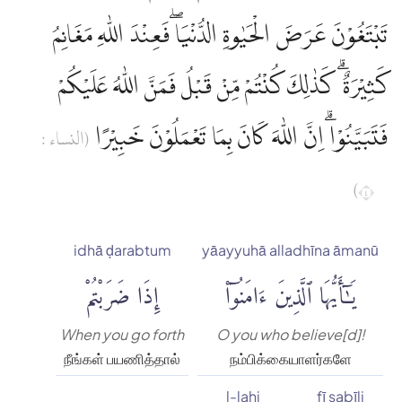
تَبْتَغُوْنَ عَرَضَ الْحَيٰوةِ الدُّنْيَا ۖفَعِنْدَ اللّٰهِ مَغَانِمُ
كَثِيْرَةٌ ۗ كَذٰلِكَ كُنْتُمْ مِّنْ قَبْلُ فَمَنَّ اللّٰهُ عَلَيْكُمْ
فَتَبَيَّنُوْاۗ اِنَّ اللّٰهَ كَانَ بِمَا تَعْمَلُوْنَ خَبِيْرًا
(النساء :
٤)
idhā ḍarabtum
yāayyuhā alladhīna āmanū
يَٰٓأَيُّهَا ٱلَّذِينَ ءَامَنُوٓا۟
إِذَا ضَرَبْتُمْ
When you go forth
O you who believe[d]!
நீங்கள் பயணித்தால்
நம்பிக்கையாளர்களே
l-lahi
fī sabīli