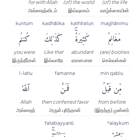
for with Allah
(of) the world
(of) the life
அல்லாஹ்விடம்
இவ்வுலகம்
வாழ்க்கையின்
kuntum
kadhālika
kathīratun
maghānimu
مَغَانِمُ
كَثِيرَةٌۚ
كَذَٰلِكَ
كُنتُم
you were
Like that
abundant
(are) booties
இருந்தீர்கள்
இவ்வாறே
ஏராளமான
செல்வங்கள்
l-lahu
famanna
min qablu
مِّن قَبْلُ
فَمَنَّ
ٱللَّهُ
Allah
then conferred favor
from before
அல்லாஹ்
அருள் புரிந்தான்
(இதற்கு) முன்னர்
fatabayyanū
ʿalaykum
عَلَيْكُمْ
فَتَبَيَّنُوٓا۟ۚ