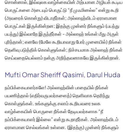
சொன்னால், இவ்வுலக வாழ்க்கையின் அற்பமான அழியக் கூடிய
பொருட்களை அடையும் பொருட்டு “நீ முஃமினல்ல” என்று கூறி
(அவரைக் கொன்று) விடாதீர்கள்; அல்லாஹ்விடம் ஏராளமான
பொருட்கள் இருக்கின்றன; இதற்கு முன்னர் நீங்களும் (பயந்து
பயந்து) இவ்வாறே இருந்தீர்கள் - அல்லாஹ் உங்கள் மீது அருள்
புரிந்தான்; எனவே (மேலே கூறியாவாறு போர் முனையில்) நீங்கள்
தெளிவு படுத்திக் கொள்ளுங்கள்; நிச்சயமாக அல்லாஹ் நீங்கள்
செய்வதையெல்லாம் நன்கு அறிந்தவனாகவே இருக்கின்றான்.
Mufti Omar Sheriff Qasimi, Darul Huda
நம்பிக்கையாளர்களே! அல்லாஹ்வின் பாதையில் நீங்கள்
பயணித்தால் (எதிர்வருபவர்களைத்) தெளிவாக தெரிந்து
கொள்ளுங்கள். உங்களுக்கு சலாம் கூறியவரை உலக
வாழ்க்கையின் பொருளை நீங்கள் தேடியவர்களாக “நீ
நம்பிக்கையாளர் இல்லை” என்று கூறாதீர்கள். அல்லாஹ்விடம்
ஏராளமான செல்வங்கள் உள்ளன. (இதற்கு) முன்னர் நீங்களும்