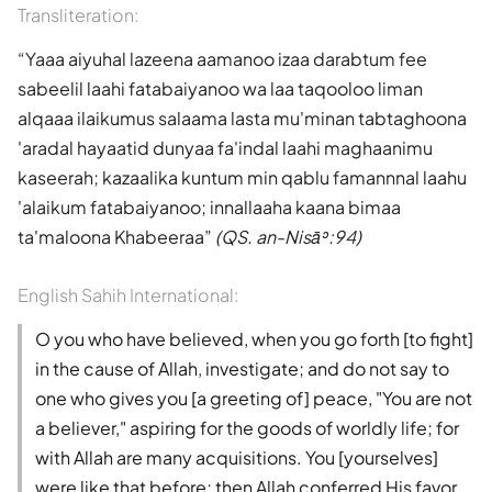
Transliteration:
Yaaa aiyuhal lazeena aamanoo izaa darabtum fee
sabeelil laahi fatabaiyanoo wa laa taqooloo liman
alqaaa ilaikumus salaama lasta mu'minan tabtaghoona
'aradal hayaatid dunyaa fa'indal laahi maghaanimu
kaseerah; kazaalika kuntum min qablu famannnal laahu
'alaikum fatabaiyanoo; innallaaha kaana bimaa
ta'maloona Khabeeraa
(QS. an-Nisāʾ:94)
English Sahih International:
O you who have believed, when you go forth [to fight]
in the cause of Allah, investigate; and do not say to
one who gives you [a greeting of] peace, "You are not
a believer," aspiring for the goods of worldly life; for
with Allah are many acquisitions. You [yourselves]
were like that before; then Allah conferred His favor