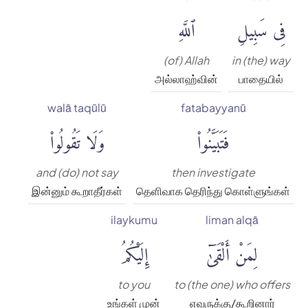
فِى سَبِيلِ
ٱللَّهِ
(of) Allah
in (the) way
அல்லாஹ்வின்
பாதையில்
walā taqūlū
fatabayyanū
فَتَبَيَّنُوا۟
وَلَا تَقُولُوا۟
and (do) not say
then investigate
இன்னும் கூறாதீர்கள்
தெளிவாக தெரிந்து கொள்ளுங்கள்
ilaykumu
liman alqā
لِمَنْ أَلْقَىٰٓ
إِلَيْكُمُ
to you
to (the one) who offers
உங்கள் முன்
எவருக்கு/கூறினார்