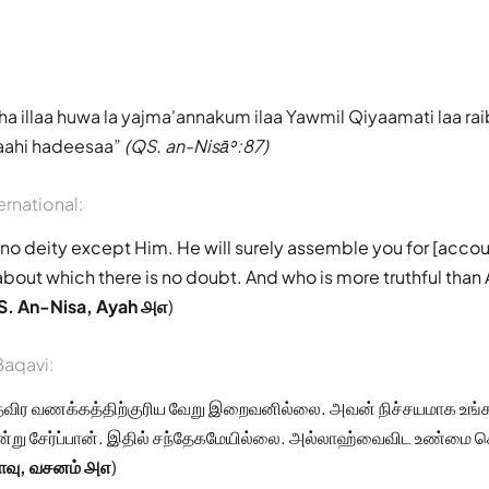
aaha illaa huwa la yajma'annakum ilaa Yawmil Qiyaamati laa r
aahi hadeesaa
(QS. an-Nisāʾ:87)
ernational:
is no deity except Him. He will surely assemble you for [accou
about which there is no doubt. And who is more truthful than A
S. An-Nisa, Ayah ௮௭
)
aqavi:
விர வணக்கத்திற்குரிய வேறு இறைவனில்லை. அவன் நிச்சயமாக உங
்று சேர்ப்பான். இதில் சந்தேகமேயில்லை. அல்லாஹ்வைவிட உண்மை சொ
ாவு, வசனம் ௮௭
)