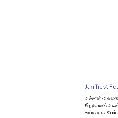
Jan Trust F
அல்லாஹ்-அவனைத்த
இறுதிநாளில் அவன்,
உண்மையுடையோர் ய