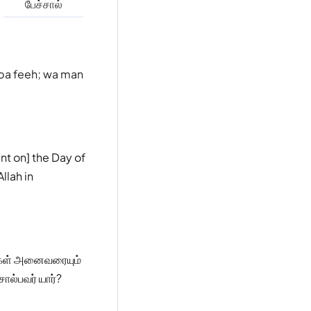
பேச்சால்
aiba feeh; wa man
nt on] the Day of
llah in
்கள் அனைவரையும்
ல்பவர் யார்?