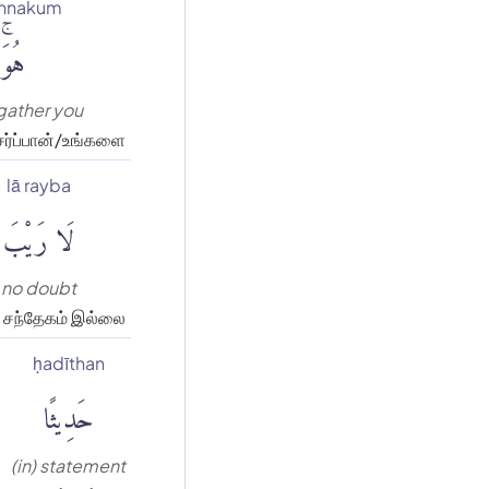
annakum
َكُمْ
 gather you
ர்ப்பான்/உங்களை
lā rayba
لَا رَيْبَ
no doubt
சந்தேகம் இல்லை
ḥadīthan
حَدِيثًا
(in) statement