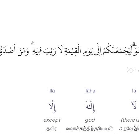
اِلٰهَ اِلَّا هُوَۗ لَيَجْمَعَنَّكُمْ اِلٰى يَوْمِ الْقِيٰمَةِ لَا رَيْبَ فِيْهِ ۗ وَم
(ال
illā
ilāha
lā
إِلَّا
إِلَٰهَ
لَآ
except
god
(there i
தவிர
வணக்கத்திற்குரியவன்
அறவே இ