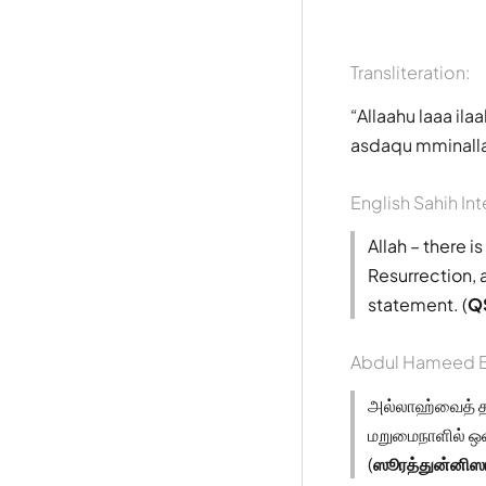
Transliteration:
Allaahu laaa il
asdaqu mminall
English Sahih Int
Allah – there 
Resurrection, 
statement. (
Q
Abdul Hameed B
அல்லாஹ்வைத் த
மறுமைநாளில் ஒன
(
ஸூரத்துன்னிஸ