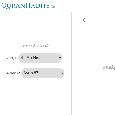
QuranHadits
ta
ஸூரா & வசனம்
ஸூரா:
ஸூரத்த
வசனம்: