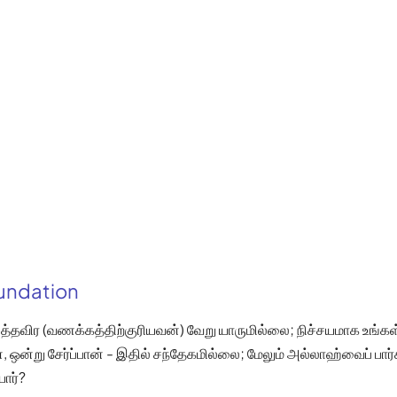
oundation
விர (வணக்கத்திற்குரியவன்) வேறு யாருமில்லை; நிச்சயமாக உங்
 ஒன்று சேர்ப்பான் - இதில் சந்தேகமில்லை; மேலும் அல்லாஹ்வைப் பார்க
ார்?