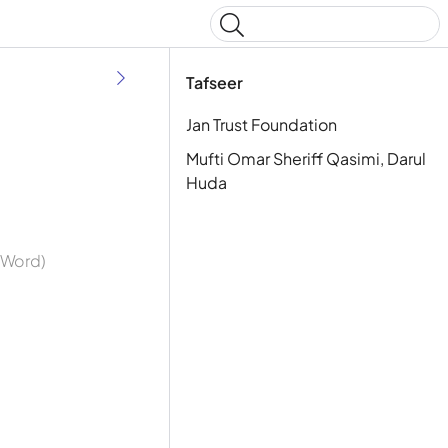
Type to start searching
Tafseer
Jan Trust Foundation
Mufti Omar Sheriff Qasimi, Darul
Huda
y Word)