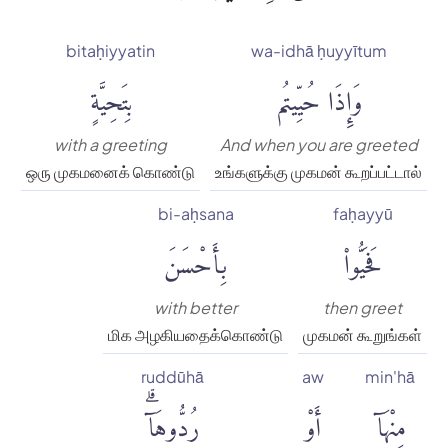
bitaḥiyyatin
wa-idhā ḥuyyītum
وَإِذَا حُيِّيتُم
بِتَحِيَّةٍ
with a greeting
And when you are greeted
ஒரு முகமனைக் கொண்டு
உங்களுக்கு முகமன் கூறப்பட்டால்
bi-aḥsana
faḥayyū
فَحَيُّوا۟
بِأَحْسَنَ
with better
then greet
மிக அழகியதைக்கொண்டு
முகமன் கூறுங்கள்
ruddūhā
aw
min'hā
مِنْهَآ
أَوْ
رُدُّوهَآۗ