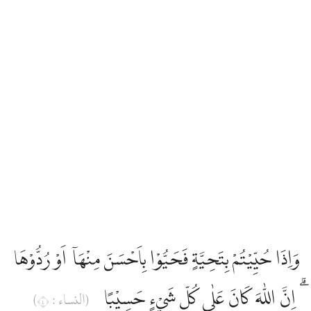
وَاِذَا حُيِّيْتُمْ بِتَحِيَّةٍ فَحَيُّوْا بِاَحْسَنَ مِنْهَآ اَوْ رُدُّوْهَا
ۗ اِنَّ اللّٰهَ كَانَ عَلٰى كُلِّ شَيْءٍ حَسِيْبًا
(النساء : ٤)