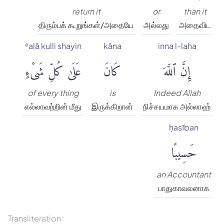
return it
or
than it
திரும்பக் கூறுங்கள்/அதையே
அல்லது
அதைவிட
ʿalā kulli shayin
kāna
inna l-laha
إِنَّ ٱللَّهَ
كَانَ
عَلَىٰ كُلِّ شَىْءٍ
of every thing
is
Indeed Allah
எல்லாவற்றின் மீது
இருக்கிறான்
நிச்சயமாக அல்லாஹ்
ḥasīban
حَسِيبًا
an Accountant
பாதுகாவலனாக
Transliteration: