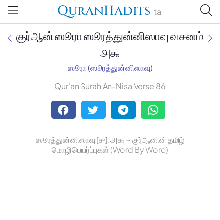
QuranHadits
ta
குர்ஆன் ஸூரா ஸூரத்துன்னிஸாவு வசனம்
௮௬
ஸூரா (ஸூரத்துன்னிஸாவு)
Jan Trust Foundation
Qur'an Surah An-Nisa Verse 86
Mufti Omar Sheriff Qasimi,
Darul Huda
ஸூரத்துன்னிஸாவு [௪]: ௮௬ ~ குர்ஆனின் தமிழ்
மொழிபெயர்ப்புகள் (Word By Word)