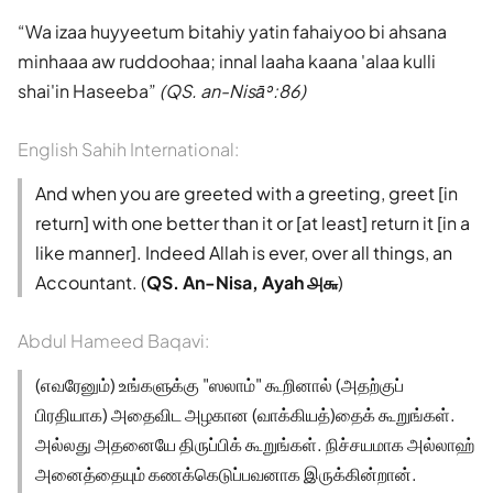
Wa izaa huyyeetum bitahiy yatin fahaiyoo bi ahsana
minhaaa aw ruddoohaa; innal laaha kaana 'alaa kulli
shai'in Haseeba
(QS. an-Nisāʾ:86)
English Sahih International:
And when you are greeted with a greeting, greet [in
return] with one better than it or [at least] return it [in a
like manner]. Indeed Allah is ever, over all things, an
Accountant. (
QS. An-Nisa, Ayah ௮௬
)
Abdul Hameed Baqavi:
(எவரேனும்) உங்களுக்கு "ஸலாம்" கூறினால் (அதற்குப்
பிரதியாக) அதைவிட அழகான (வாக்கியத்)தைக் கூறுங்கள்.
அல்லது அதனையே திருப்பிக் கூறுங்கள். நிச்சயமாக அல்லாஹ்
அனைத்தையும் கணக்கெடுப்பவனாக இருக்கின்றான்.