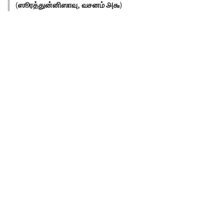
(
ஸூரத்துன்னிஸாவு, வசனம் ௮௬
)