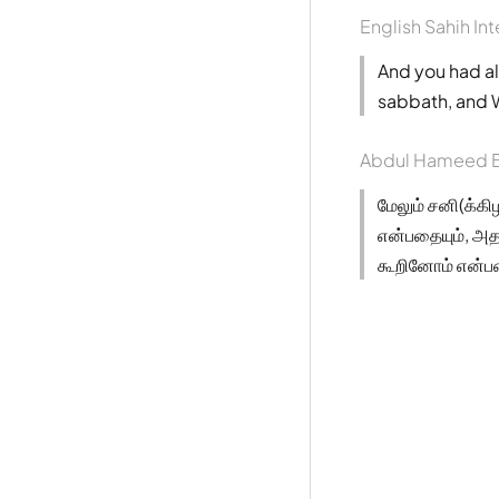
English Sahih Int
And you had a
sabbath, and W
Abdul Hameed B
மேலும் சனி(க்கி
என்பதையும், அத
கூறினோம் என்பதை