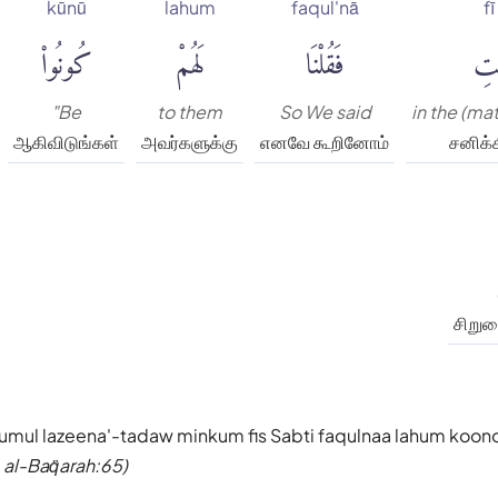
kūnū
lahum
faqul'nā
fī
ْتِ
فَقُلْنَا
لَهُمْ
كُونُوا۟
"Be
to them
So We said
in the (ma
ஆகிவிடுங்கள்
அவர்களுக்கு
எனவே கூறினோம்
சனிக்
சிறும
tumul lazeena'-tadaw minkum fis Sabti faqulnaa lahum koon
 al-Baq̈arah:65)