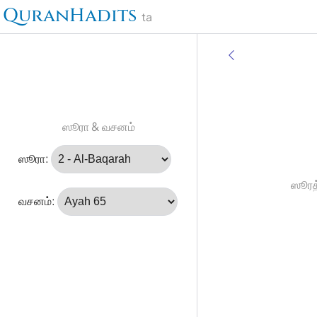
QuranHadits
ta
ஸூரா & வசனம்
ஸூரா:
ஸூரத்
வசனம்: