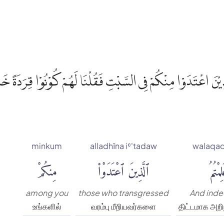
َذِيْنَ اعْتَدَوْا مِنْكُمْ فِى السَّبْتِ فَقُلْنَا لَهُمْ كُوْنُوْا قِرَدَةً خَ
minkum
alladhīna iʿ'tadaw
walaqad
مْتُمُ
ٱلَّذِينَ ٱعْتَدَوْا۟
مِنكُمْ
among you
those who transgressed
And inde
உங்களில்
வரம்பு மீறியவர்களை
திட்டமாக அறி