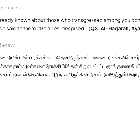
ernational:
lready known about those who transgressed among you con
e said to them, "Be apes, despised." (
QS. Al-Baqarah, Ay
aqavi:
ழமை)யில் (மீன் பிடிக்கக் கூடாதென்றிருந்த கட்டளையை) உங்களில் எவர்க
ற்காக நாம் அவர்களை நோக்கி "நீங்கள் சிறுமைப்பட்ட குரங்குகளாகி வ
யும் நீங்கள் தெளிவாக அறிந்தேயிருக்கின்றீர்கள். (
ஸூரத்துல் பகரா