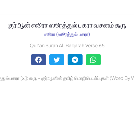
குர்ஆன் ஸூரா ஸூரத்துல் பகரா வசனம் ௬௫
ஸூரா (ஸூரத்துல் பகரா)
Qur'an Surah Al-Baqarah Verse 65
துல் பகரா [௨]: ௬௫ ~ குர்ஆனின் தமிழ் மொழிபெயர்ப்புகள் (Word By