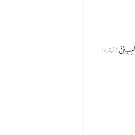
اسِـِٕيْنَ
(البقرة :