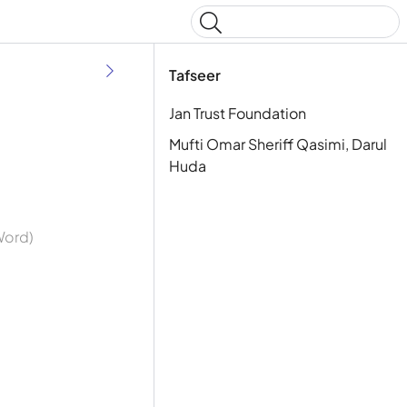
Type to start searching
Tafseer
Jan Trust Foundation
Mufti Omar Sheriff Qasimi, Darul
Huda
 Word)