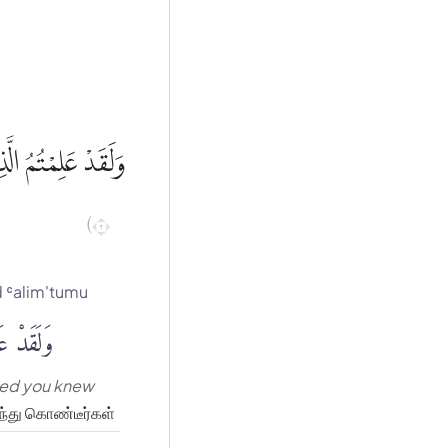
وَلَقَدْ عَلِمْتُمُ الّ
٢)
 ʿalim'tumu
وَلَقَدْ عَلِ
ed you knew
ந்து கொண்டீர்கள்