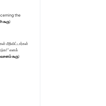
cerning the
ah ௬௫
)
ள் மீறிவிட்டார்கள்
ிடுக!" எனக்
, வசனம் ௬௫
)