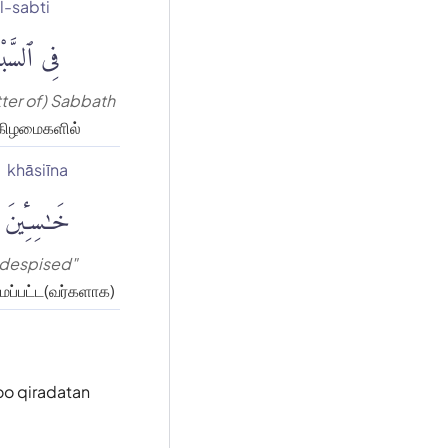
 l-sabti
فِى ٱلسَّب
tter of) Sabbath
கிழமைகளில்
khāsiīna
خَٰسِـِٔينَ
despised"
ைப்பட்ட(வர்களாக)
oo qiradatan