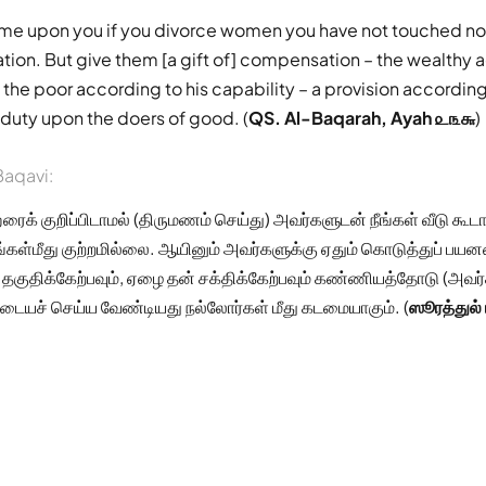
ame upon you if you divorce women you have not touched nor
tion. But give them [a gift of] compensation – the wealthy a
 the poor according to his capability – a provision according
duty upon the doers of good. (
QS. Al-Baqarah, Ayah ௨௩௬
)
aqavi:
் குறிப்பிடாமல் (திருமணம் செய்து) அவர்களுடன் நீங்கள் வீடு கூடா
உங்கள்மீது குற்றமில்லை. ஆயினும் அவர்களுக்கு ஏதும் கொடுத்துப் பய
தகுதிக்கேற்பவும், ஏழை தன் சக்திக்கேற்பவும் கண்ணியத்தோடு (அவர்
ையச் செய்ய வேண்டியது நல்லோர்கள் மீது கடமையாகும். (
ஸூரத்துல்