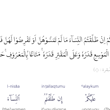
ْ اِنْ طَلَّقْتُمُ النِّسَاۤءَ مَا لَمْ تَمَسُّوْهُنَّ اَوْ تَفْرِضُوْا لَهُنَّ ف
 الْمُوْسِعِ قَدَرُهٗ وَعَلَى الْمُقْتِرِ قَدَرُهٗ ۚ مَتَاعًا ۢبِالْمَعْرُوْفِۚ حَ
(بقرة : ٢
l-nisāa
in ṭallaqtumu
ʿalaykum
عَلَيْكُمْ
إِن طَلَّقْتُمُ
ٱلنِّسَآءَ
[the] women
if you divorce
upon you
(Th