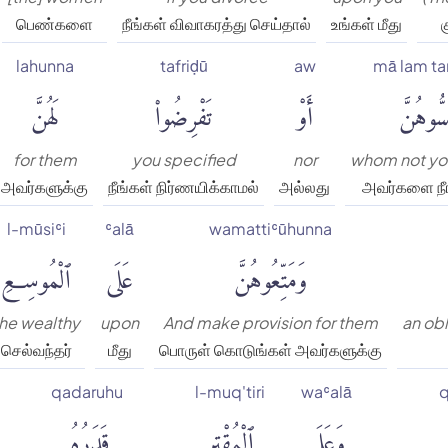
பெண்களை
நீங்கள் விவாகரத்து செய்தால்
உங்கள் மீது
lahunna
tafriḍū
aw
mā lam t
سُّوهُنَّ
أَوْ
تَفْرِضُوا۟
لَهُنَّ
for them
you specified
nor
whom not yo
அவர்களுக்கு
நீங்கள் நிர்ணயிக்காமல்
அல்லது
அவர்களை நீ
l-mūsiʿi
ʿalā
wamattiʿūhunna
وَمَتِّعُوهُنَّ
عَلَى
ٱلْمُوسِعِ
he wealthy
upon
And make provision for them
an obl
செல்வந்தர்
மீது
பொருள் கொடுங்கள் அவர்களுக்கு
qadaruhu
l-muq'tiri
waʿalā
q
وَعَلَى
ٱلْمُقْتِرِ
قَدَرُهُۥ