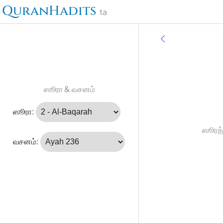
QuranHadits
ta
ஸூரா & வசனம்
ஸூரா:
ஸூரத்
வசனம்: