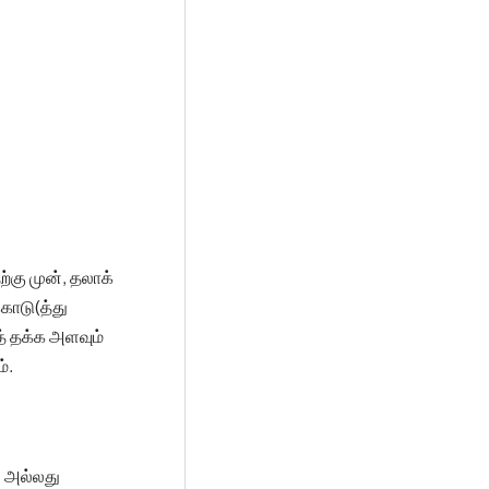
கு முன், தலாக்
கொடு(த்து
் தக்க அளவும்
்.
ு அல்லது