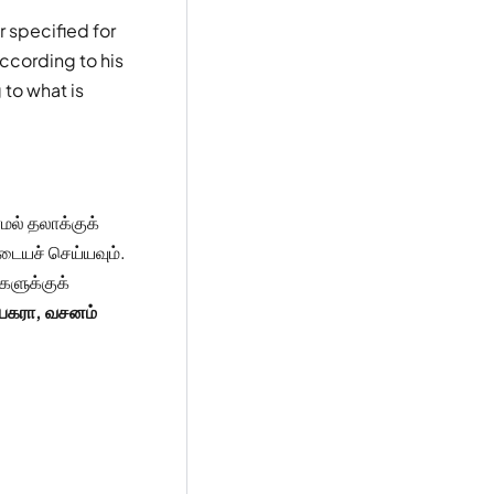
 specified for
ccording to his
 to what is
மல் தலாக்குக்
னடையச் செய்யவும்.
களுக்குக்
 பகரா, வசனம்