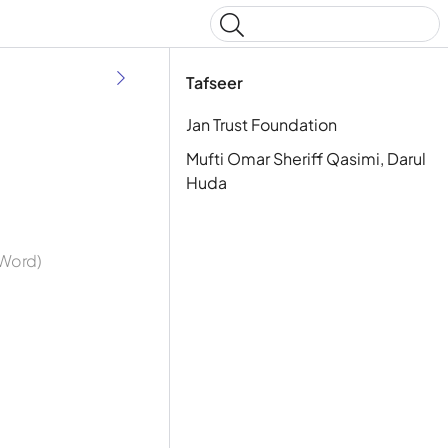
Type to start searching
Tafseer
Jan Trust Foundation
Mufti Omar Sheriff Qasimi, Darul
Huda
 Word)