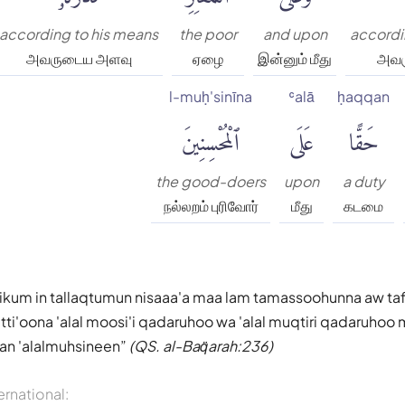
according to his means
the poor
and upon
accordi
அவருடைய அளவு
ஏழை
இன்னும் மீது
அவர
l-muḥ'sinīna
ʿalā
ḥaqqan
حَقًّا
عَلَى
ٱلْمُحْسِنِينَ
the good-doers
upon
a duty
நல்லறம் புரிவோர்
மீது
கடமை
aikum in tallaqtumun nisaaa'a maa lam tamassoohunna aw ta
ti'oona 'alal moosi'i qadaruhoo wa 'alal muqtiri qadaruhoo
qan 'alalmuhsineen
(QS. al-Baq̈arah:236)
ernational: