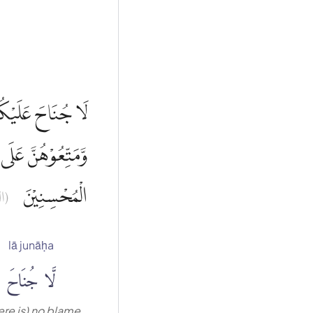
لَا جُنَاحَ عَلَيْكُم ۖ
وَّمَتِّعُوْهُنَّ عَلَى
الْمُحْسِنِيْنَ
ال)
lā junāḥa
لَّا جُنَاحَ
ere is) no blame