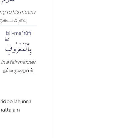
ng to his means
ுடைய அளவு
bil-maʿrūfi
بِٱلْمَعْرُوفِۖ
in a fair manner
நல்ல முறையில்
fridoo lahunna
 matta'am