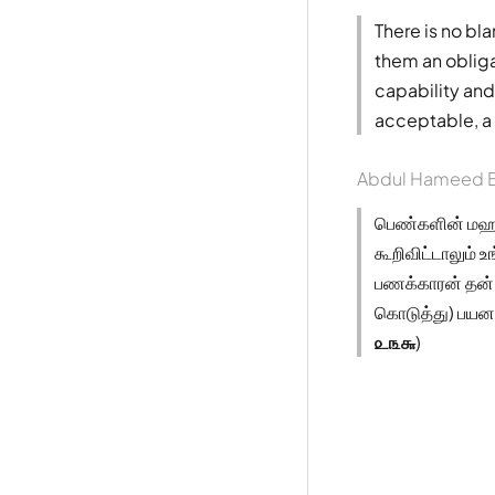
There is no bl
them an obliga
capability and
acceptable, a 
Abdul Hameed B
பெண்களின் மஹரைக
கூறிவிட்டாலும் 
பணக்காரன் தன் 
கொடுத்து) பயனட
௨௩௬
)