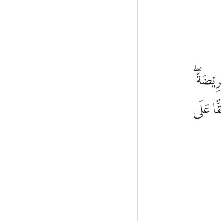
َرِيْضَةً
قًّا عَلَى