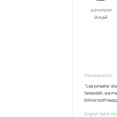
a provision
பொருள்
Transliteration:
Laa junaaha 'al
fareedah; wa mat
bilma'roofi haq
English Sahih Int