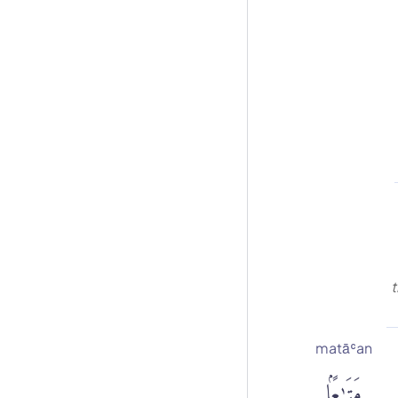
t
matāʿan
مَتَٰعًۢا