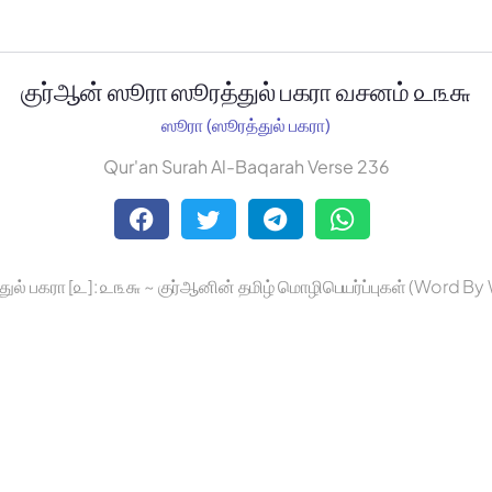
குர்ஆன் ஸூரா ஸூரத்துல் பகரா வசனம் ௨௩௬
ஸூரா (ஸூரத்துல் பகரா)
Qur'an Surah Al-Baqarah Verse 236
துல் பகரா [௨]: ௨௩௬ ~ குர்ஆனின் தமிழ் மொழிபெயர்ப்புகள் (Word By