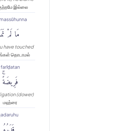
குற்றமே இல்லை
amassūhunna
مَا لَمْ تَمَ
u have touched
ங்கள் தொடாமல்
farīḍatan
فَرِيضَةًۚ
igation (dower)
மஹ்ரை
adaruhu
قَدَرُهُۥ