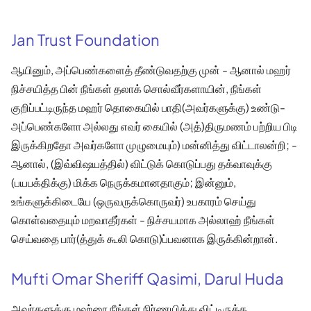
Jan Trust Foundation
ஆயினும், அப்பெண்களைத் தீண்டுவதற்கு முன் - ஆனால் மஹர்
நிச்சயித்த பின் நீங்கள் தலாக் சொல்வீர்களாயின், நீங்கள்
குறிப்பட்டிருந்த மஹர் தொகையில் பாதி(அவர்களுக்கு) உண்டு-
அப்பெண்களோ அல்லது எவர் கையில் (அத்)திருமணம் பற்றிய பிடி
இருக்கிறதோ அவர்களோ முழுமையும்) மன்னித்து விட்டாலன்றி; -
ஆனால், (இவ்விஷயத்தில்) விட்டுக் கொடுப்பது தக்வாவுக்கு
(பயபக்திக்கு) மிக்க நெருக்கமானதாகும்; இன்னும்,
உங்களுக்கிடையே (ஒருவருக்கொருவர்) உபகாரம் செய்து
கொள்வதையும் மறவாதீர்கள் - நிச்சயமாக அல்லாஹ் நீங்கள்
செய்வதை பார்(த்துக் கூலி கொடு)ப்பவனாக இருக்கின்றான்.
Mufti Omar Sheriff Qasimi, Darul Huda
அவர்களுக்கு மஹ்ரை நீங்கள் நிர்ணயித்து விட்டிருக்க,