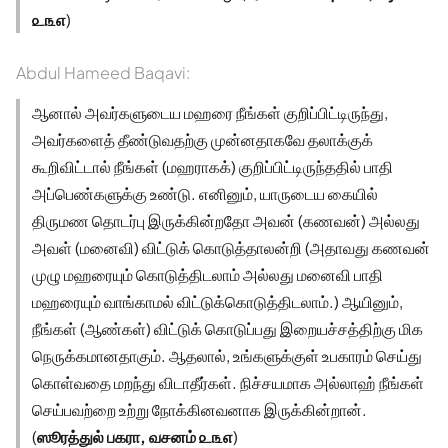
௨௩௭
)
Abdul Hameed Baqavi:
ஆனால் அவர்களுடைய மஹரை நீங்கள் குறிப்பிட்டிருந்து,
அவர்களைத் தீண்டுவதற்கு முன்னதாகவே தலாக்குக்
கூறிவிட்டால் நீங்கள் (மஹராகக்) குறிப்பிட்டிருந்ததில் பாதி
அப்பெண்களுக்கு உண்டு. எனினும், யாருடைய கையில்
திருமண தொடர்பு இருக்கின்றதோ அவன் (கணவன்) அல்லது
அவள் (மனைவி) விட்டுக் கொடுத்தாலன்றி (அதாவது கணவன்
முழு மஹரையும் கொடுத்திடலாம் அல்லது மனைவி பாதி
மஹரையும் வாங்காமல் விட்டுக்கொடுத்திடலாம்.) ஆயினும்,
நீங்கள் (ஆண்கள்) விட்டுக் கொடுப்பது இறையச்சத்திற்கு மிக
நெருக்கமானதாகும். ஆதலால், உங்களுக்குள் உபகாரம் செய்து
கொள்வதை மறந்து விடாதீர்கள். நிச்சயமாக அல்லாஹ் நீங்கள்
செய்பவற்றை உற்று நோக்கினவனாக இருக்கின்றான்.
(
ஸூரத்துல் பகரா, வசனம் ௨௩௭
)