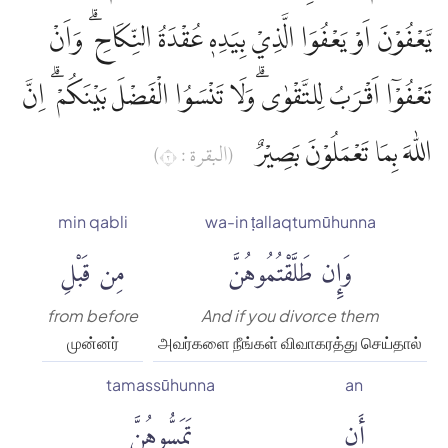
يَّعْفُوْنَ اَوْ يَعْفُوَا الَّذِيْ بِيَدِهٖ عُقْدَةُ النِّكَاحِ ۗ وَاَنْ
تَعْفُوْٓا اَقْرَبُ لِلتَّقْوٰىۗ وَلَا تَنْسَوُا الْفَضْلَ بَيْنَكُمْ ۗ اِنَّ
اللّٰهَ بِمَا تَعْمَلُوْنَ بَصِيْرٌ
(البقرة : ٢)
min qabli
wa-in ṭallaqtumūhunna
وَإِن طَلَّقْتُمُوهُنَّ
مِن قَبْلِ
from before
And if you divorce them
முன்னர்
அவர்களை நீங்கள் விவாகரத்து செய்தால்
tamassūhunna
an
أَن
تَمَسُّوهُنَّ