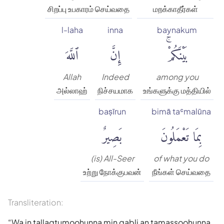
சிறப்பு உபகாரம் செய்வதை
மறக்காதீர்கள்
l-laha
inna
baynakum
بَيْنَكُمْۚ
إِنَّ
ٱللَّهَ
Allah
Indeed
among you
அல்லாஹ்
நிச்சயமாக
உங்களுக்கு மத்தியில்
baṣīrun
bimā taʿmalūna
بِمَا تَعْمَلُونَ
بَصِيرٌ
(is) All-Seer
of what you do
உற்று நோக்குபவன்
நீங்கள் செய்வதை
Transliteration:
Wa in tallaqtumoohunna min qabli an tamassoohunna