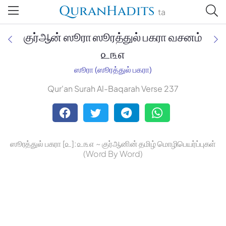
QuranHadits
ta
குர்ஆன் ஸூரா ஸூரத்துல் பகரா வசனம்
௨௩௭
ஸூரா (ஸூரத்துல் பகரா)
Jan Trust Foundation
Qur'an Surah Al-Baqarah Verse 237
Mufti Omar Sheriff Qasimi,
Darul Huda
ஸூரத்துல் பகரா [௨]: ௨௩௭ ~ குர்ஆனின் தமிழ் மொழிபெயர்ப்புகள்
(Word By Word)