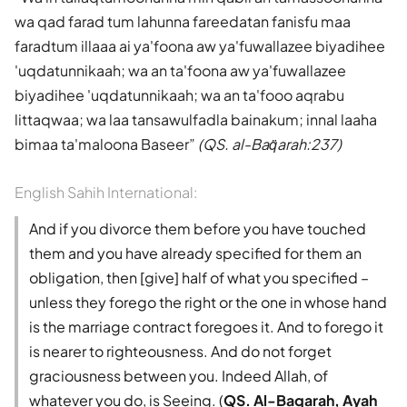
wa qad farad tum lahunna fareedatan fanisfu maa
faradtum illaaa ai ya'foona aw ya'fuwallazee biyadihee
'uqdatunnikaah; wa an ta'foona aw ya'fuwallazee
biyadihee 'uqdatunnikaah; wa an ta'fooo aqrabu
littaqwaa; wa laa tansawulfadla bainakum; innal laaha
bimaa ta'maloona Baseer
(QS. al-Baq̈arah:237)
English Sahih International:
And if you divorce them before you have touched
them and you have already specified for them an
obligation, then [give] half of what you specified –
unless they forego the right or the one in whose hand
is the marriage contract foregoes it. And to forego it
is nearer to righteousness. And do not forget
graciousness between you. Indeed Allah, of
whatever you do, is Seeing. (
QS. Al-Baqarah, Ayah