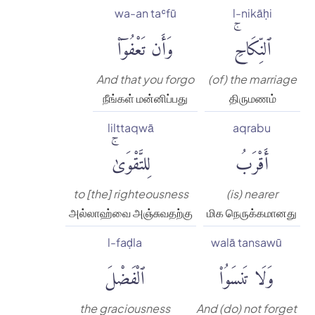
wa-an taʿfū
l-nikāḥi
ٱلنِّكَاحِۚ
وَأَن تَعْفُوٓا۟
And that you forgo
(of) the marriage
நீங்கள் மன்னிப்பது
திருமணம்
lilttaqwā
aqrabu
أَقْرَبُ
لِلتَّقْوَىٰۚ
to [the] righteousness
(is) nearer
அல்லாஹ்வை அஞ்சுவதற்கு
மிக நெருக்கமானது
l-faḍla
walā tansawū
وَلَا تَنسَوُا۟
ٱلْفَضْلَ
the graciousness
And (do) not forget