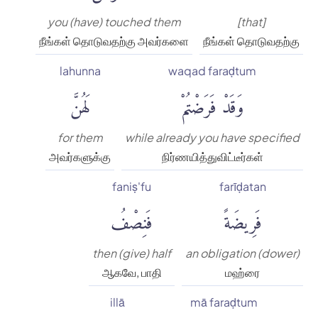
you (have) touched them
[that]
நீங்கள் தொடுவதற்கு அவர்களை
நீங்கள் தொடுவதற்கு
lahunna
waqad faraḍtum
وَقَدْ فَرَضْتُمْ
لَهُنَّ
for them
while already you have specified
அவர்களுக்கு
நிர்ணயித்துவிட்டீர்கள்
faniṣ'fu
farīḍatan
فَرِيضَةً
فَنِصْفُ
then (give) half
an obligation (dower)
ஆகவே, பாதி
மஹ்ரை
illā
mā faraḍtum