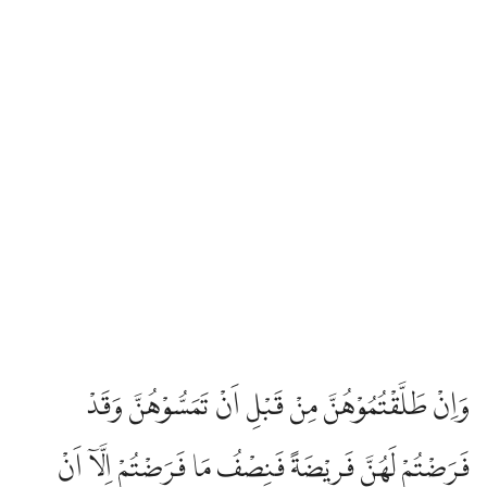
وَاِنْ طَلَّقْتُمُوْهُنَّ مِنْ قَبْلِ اَنْ تَمَسُّوْهُنَّ وَقَدْ
فَرَضْتُمْ لَهُنَّ فَرِيْضَةً فَنِصْفُ مَا فَرَضْتُمْ اِلَّآ اَنْ