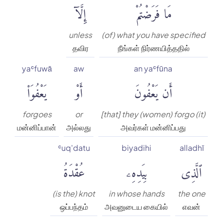
مَا فَرَضْتُمْ
إِلَّآ
unless
(of) what you have specified
தவிர
நீங்கள் நிர்ணயித்ததில்
yaʿfuwā
aw
an yaʿfūna
أَن يَعْفُونَ
أَوْ
يَعْفُوَا۟
forgoes
or
[that] they (women) forgo (it)
மன்னிப்பான்
அல்லது
அவர்கள் மன்னிப்பது
ʿuq'datu
biyadihi
alladhī
ٱلَّذِى
بِيَدِهِۦ
عُقْدَةُ
(is the) knot
in whose hands
the one
ஒப்பந்தம்
அவனுடைய கையில்
எவன்