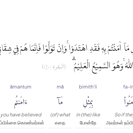
 مَآ اٰمَنْتُمْ بِهٖ فَقَدِ اهْتَدَوْا ۚوَاِنْ تَوَلَّوْا فَاِنَّمَا هُمْ فِيْ شِقَاق
لّٰهُ ۚوَهُوَ السَّمِيْعُ الْعَلِيْمُ
(البقرة : ٢)
āmantum
mā
bimith'li
fa-i
َنُوا۟
بِمِثْلِ
مَآ
ءَامَنتُم
you have believed
(of) what
in (the) like
So if th
ம்பிக்கை கொண்டீர்கள்
எதை
போன்றே
அவர்கள் நம்