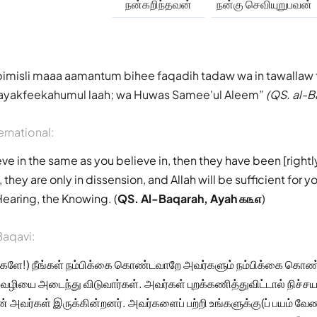
நன்கறிந்தவன்
நன்கு செவியுறுபவன்
bimisli maaa aamantum bihee faqadih tadaw wa in tawallaw
sayakfeekahumul laah; wa Huwas Samee'ul Aleem
(QS. al-B
ernational:
eve in the same as you believe in, then they have been [rightl
 they are only in dissension, and Allah will be sufficient for 
Hearing, the Knowing. (
QS. Al-Baqarah, Ayah ௧௩௭
)
aqavi:
்களே!) நீங்கள் நம்பிக்கை கொண்டவாறே அவர்களும் நம்பிக்கை கொண்
வழியை அடைந்து விடுவார்கள். அவர்கள் புறக்கணித்துவிட்டால் நிச்ச
ன் அவர்கள் இருக்கின்றனர். அவர்களைப் பற்றி உங்களுக்கு(ப் பயம் வே