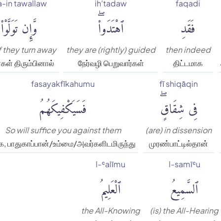
-in tawallaw
ih'tadaw
faqadi
فَقَدِ
ٱهْتَدَوا۟ۖ
وَّإِن تَوَلَّوْا۟
f they turn away
they are (rightly) guided
then indeed
கள் திரும்பினால்
நேர்வழி பெறுவார்கள்
திட்டமாக
fasayakfīkahumu
fī shiqāqin
فِى شِقَاقٍۖ
فَسَيَكْفِيكَهُمُ
So will suffice you against them
(are) in dissension
, பாதுகாப்பான்/உம்மை/அவர்களிடமிருந்து
முரண்பாட்டில்தான்
l-ʿalīmu
l-samīʿu
ٱلسَّمِيعُ
ٱلْعَلِيمُ
the All-Knowing
(is) the All-Hearing