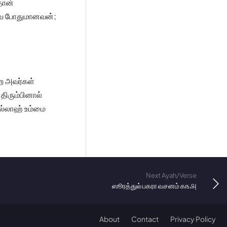
தான்
்வே போதுமானவன்;
ே அவர்கள்
திரும்பினால்
அல்லாஹ் உம்மை
Next Ayah/Verse
ஸூரத்துல் பகரா வசனம் ௧௩௮
About
Contact
Privacy Policy