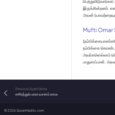
பெற்றுவிடுவார்கள்
இருக்கின்றனர். எ
அவன் (யாவற்றையும
Mufti Omar 
(நம்பிக்கையாளர்
நம்பிக்கை கொண்டால
அவர்களெல்லாம் (வ
பாதுகாப்பான். அவன
Previous Ayah/Verse
ஸூரத்துல் பகரா வசனம் ௧௩௬
©
2026
QuranHadits.com