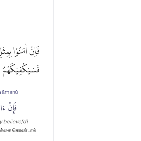
فَاِنْ اٰمَنُوْا بِمِثْلِ
فَسَيَكْفِيْكَهُمُ ال ۗ
n āmanū
فَإِنْ ءَام
ey believe[d]
பிக்கை கொண்டால்