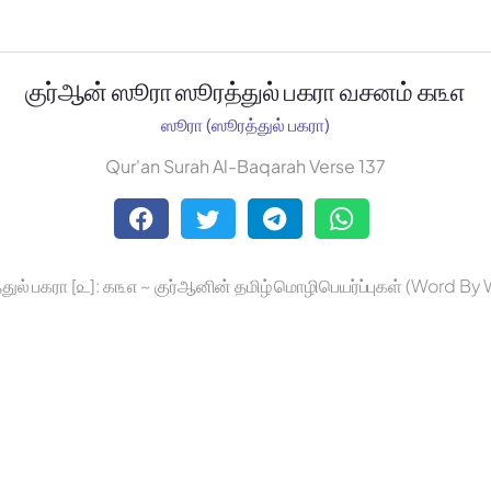
குர்ஆன் ஸூரா ஸூரத்துல் பகரா வசனம் ௧௩௭
ஸூரா (ஸூரத்துல் பகரா)
Qur'an Surah Al-Baqarah Verse 137
துல் பகரா [௨]: ௧௩௭ ~ குர்ஆனின் தமிழ் மொழிபெயர்ப்புகள் (Word By