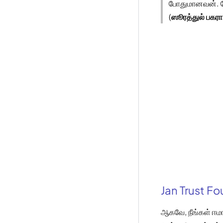
போதுமானவன். மே
(
ஸூரத்துல் பகர
Jan Trust F
ஆகவே, நீங்கள் ஈ