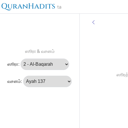
QuranHadits
ta
ஸூரா & வசனம்
ஸூரா:
ஸூரத்
வசனம்: