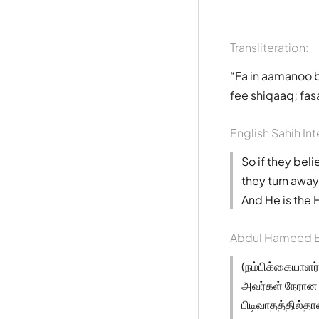
Transliteration:
Fa in aamanoo 
fee shiqaaq; fa
English Sahih Int
So if they beli
they turn away,
And He is the 
Abdul Hameed B
(நம்பிக்கையாளர
அவர்கள் நேரான 
பிடிவாதத்தில்தா