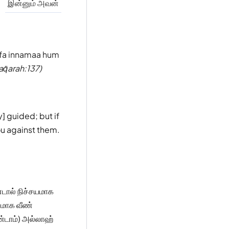
இன்னும் அவன்
 fa innamaa hum
aq̈arah:137)
y] guided; but if
you against them.
டால் நிச்சயமாக
யமாக வீண்
ண்டாம்) அல்லாஹ்