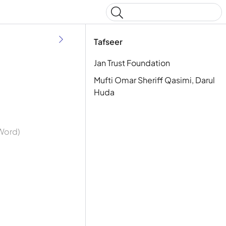
Type to start searching
Tafseer
Jan Trust Foundation
Mufti Omar Sheriff Qasimi, Darul
Huda
 Word)