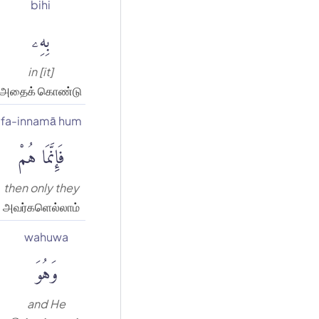
bihi
بِهِۦ
in [it]
அதைக் கொண்டு
fa-innamā hum
فَإِنَّمَا هُمْ
then only they
அவர்களெல்லாம்
wahuwa
وَهُوَ
and He