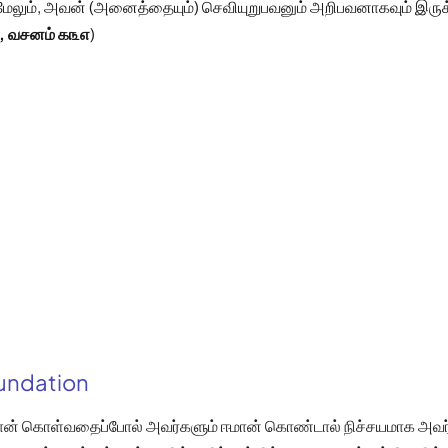
லும், அவன் (அனைத்தையும்) செவியுறுபவனும் அறிபவனாகவும் இருக
ா, வசனம் ௧௩௭
)
oundation
மான் கொள்வதைப்போல் அவர்களும் ஈமான் கொண்டால் நிச்சயமாக அவர