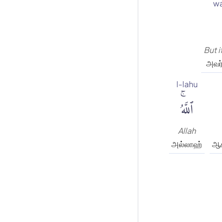
wa
But i
அவர்
l-lahu
ٱللَّهُۚ
Allah
அல்லாஹ்
ஆக