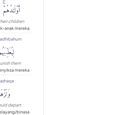
أَوْلَٰدُهُمْۚ
their children
ak-anak mereka
ʿadhibahum
لِيُعَذِّبَهُ
punish them
enyiksa mereka
azhaqa
وَتَزْهَ
ould depart
elayang/binasa