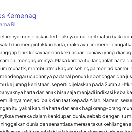
kas Kemenag
ama RI
belumnya menjelaskan tertolaknya amal perbuatan baik ora
i salat dan menginfakkan harta, maka ayat ini memperinga
ganggap baik kekayaan dan kekuasaan duniawi yang dianu
 sampai mengaguminya. Maka karena itu, Janganlah harta d
kaum munafik, membuatmu kagum sehingga menjadikanmu 
 mendengar ucapannya padahal penuh kebohongan dan jus
 ke jurang kenistaan, seperti dijelaskan pada Surah al-Mun
nyaknya harta dan anak bisa saja menjadi indikasi kebaikan
iliknya menjadi baik dan taat kepada Allah. Namun, ses
gan itu, yakni karunia harta dan anak bagi orang-orang muna
nyiksa mereka dalam kehidupan dunia, sebab dengan itu 
eninggalkan dunia dan senantiasa merasa takut kehilangan
 lebih menyakitkan adalah kelak mereka akan mati dalam kea