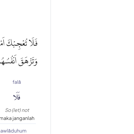
فَلَا تُعْجِبْكَ اَمْوَال
وَتَزْهَقَ اَنْفُسُهُ
falā
فَلَا
So (let) not
maka janganlah
awlāduhum