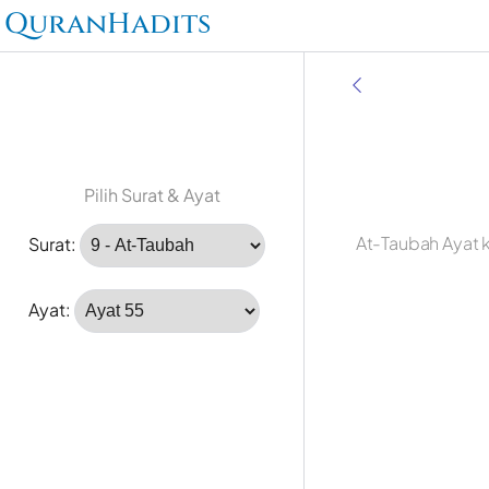
QuranHadits
Pilih Surat & Ayat
At-Taubah Ayat 
Surat:
Ayat: