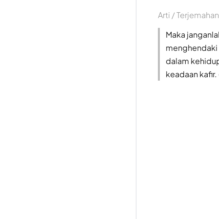
Arti / Terjemahan
Maka janganla
menghendaki d
dalam kehidup
keadaan kafir. 