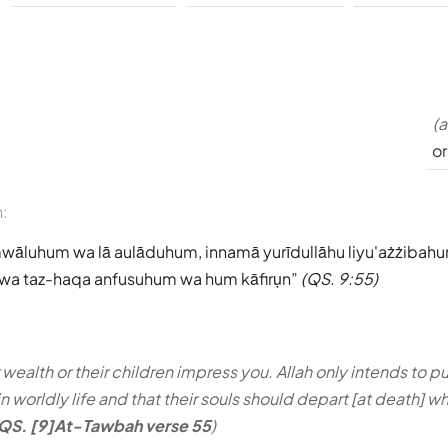
(a
or
n:
amwāluhum wa lā aulāduhum, innamā yurīdullāhu liyu'ażżibahum
wa taz-haqa anfusuhum wa hum kāfirụn
(QS. 9:55)
r wealth or their children impress you. Allah only intends to 
 worldly life and that their souls should depart [at death] wh
QS. [9]At-Tawbah verse 55
)