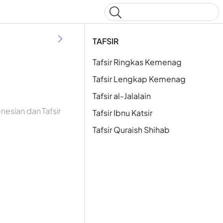
Type to start searching
TAFSIR
Tafsir Ringkas Kemenag
Tafsir Lengkap Kemenag
Tafsir al-Jalalain
esian dan Tafsir
Tafsir Ibnu Katsir
Tafsir Quraish Shihab