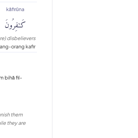
kāfirūna
كَٰفِرُونَ
re) disbelievers
ang-orang kafir
 bihā fil-
punish them
ile they are