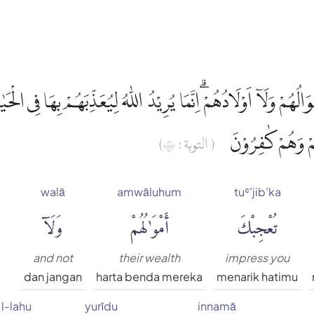
ُهُمْ وَلَآ اَوْلَادُهُمْ ۗاِنَّمَا يُرِيْدُ اللّٰهُ لِيُعَذِّبَهُمْ بِهَا فِى الْحَيٰ
مْ وَهُمْ كٰفِرُوْنَ
( التوبة : ٥٥)
walā
amwāluhum
tuʿ'jib'ka
تُعْجِبْكَ
أَمْوَٰلُهُمْ
وَلَآ
and not
their wealth
impress you
dan jangan
harta benda mereka
menarik hatimu
l-lahu
yurīdu
innamā