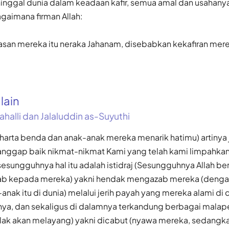
nggal dunia dalam keadaan kafir, semua amal dan usahanya
gaimana firman Allah:
asan mereka itu neraka Jahanam, disebabkan kekafiran merek
alain
ahalli dan Jalaluddin as-Suyuthi
harta benda dan anak-anak mereka menarik hatimu) artinya 
nggap baik nikmat-nikmat Kami yang telah kami limpahka
sesungguhnya hal itu adalah istidraj (Sesungguhnya Allah b
b kepada mereka) yakni hendak mengazab mereka (denga
nak itu di dunia) melalui jerih payah yang mereka alami di
a, dan sekaligus di dalamnya terkandung berbagai malap
lak akan melayang) yakni dicabut (nyawa mereka, sedang