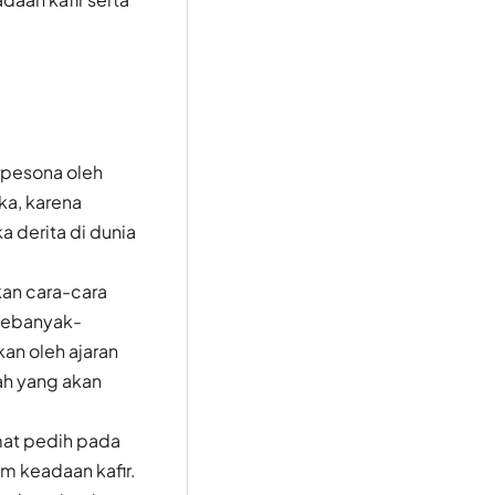
rpesona oleh
a, karena
 derita di dunia
an cara-cara
sebanyak-
an oleh ajaran
ah yang akan
amat pedih pada
m keadaan kafir.