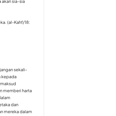
 akan sia-sia
a. (al-Kahf/18:
jangan sekali-
n kepada
ermaksud
n memberi harta
 dalam
etaka dan
kan mereka dalam