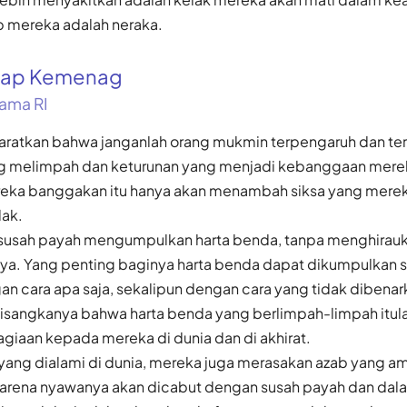
 mereka adalah neraka.
gkap Kemenag
ama RI
yaratkan bahwa janganlah orang mukmin terpengaruh dan te
g melimpah dan keturunan yang menjadi kebanggaan merek
ka banggakan itu hanya akan menambah siksa yang mereka
lak.
susah payah mengumpulkan harta benda, tanpa menghirauk
a. Yang penting baginya harta benda dapat dikumpulkan 
n cara apa saja, sekalipun dengan cara yang tidak dibenark
isangkanya bahwa harta benda yang berlimpah-limpah itul
iaan kepada mereka di dunia dan di akhirat.
a yang dialami di dunia, mereka juga merasakan azab yang 
 karena nyawanya akan dicabut dengan susah payah dan dala