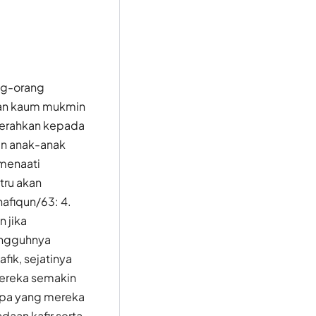
ng-orang
tkan kaum mukmin
gerahkan kepada
an anak-anak
menaati
tru akan
afiqun/63: 4.
 jika
ungguhnya
fik, sejatinya
mereka semakin
 apa yang mereka
daan kafir serta