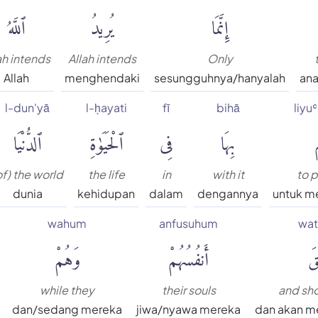
إِنَّمَا
يُرِيدُ
ٱللَّهُ
ah intends
Allah intends
Only
Allah
menghendaki
sesungguhnya/hanyalah
an
l-dun'yā
l-ḥayati
fī
bihā
liyu
م
بِهَا
فِى
ٱلْحَيَوٰةِ
ٱلدُّنْيَا
of) the world
the life
in
with it
to 
dunia
kehidupan
dalam
dengannya
untuk m
wahum
anfusuhum
wat
قَ
أَنفُسُهُمْ
وَهُمْ
while they
their souls
and sh
dan/sedang mereka
jiwa/nyawa mereka
dan akan m