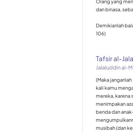
Orang yang meni
dan binasa, seba
Demikianlah bal
106)
Tafsir al-Jal
Jalaluddin al-M
(Maka janganlah 
kali kamu menga
mereka, karena 
menimpakan aza
benda dan anak-a
mengumpulkanny
musibah (dan ke