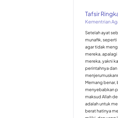
Tafsir Ring
Kementrian Ag
Setelah ayat se
munafik, sepert
agar tidak men
mereka, apalagi
mereka, yakni 
perintahnya dan
menjerumuskanmu
Memang benar, ba
menyebabkan pem
maksud Allah den
adalah untuk me
berat hatinya m
miliki, dan yang