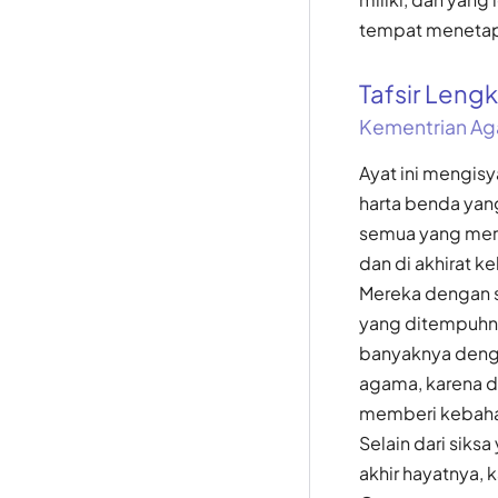
tempat menetap
Tafsir Len
Kementrian Ag
Ayat ini mengis
harta benda yan
semua yang mere
dan di akhirat ke
Mereka dengan 
yang ditempuhny
banyaknya denga
agama, karena d
memberi kebahag
Selain dari siks
akhir hayatnya,