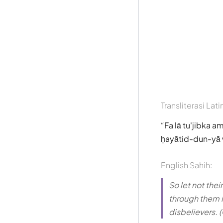
Transliterasi Lati
Fa lā tu'jibka 
ḥayātid-dun-yā 
English Sahih:
So let not thei
through them in
disbelievers. (