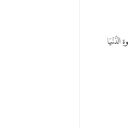
وةِ الدُّنْيَا