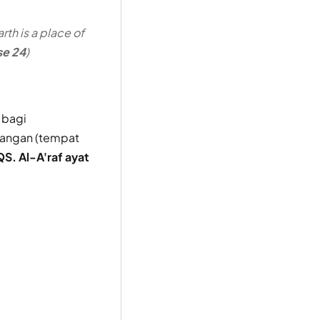
rth is a place of
se 24
)
 bagi
nangan (tempat
QS. Al-A'raf ayat