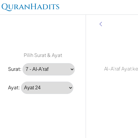
QuranHadits
Pilih Surat & Ayat
Al-A'raf Ayat 
Surat:
Ayat: