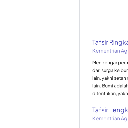
Tafsir Ring
Kementrian Ag
Mendengar permo
dari surga ke b
lain, yakni set
lain. Bumi adal
ditentukan, yakn
Tafsir Len
Kementrian Ag