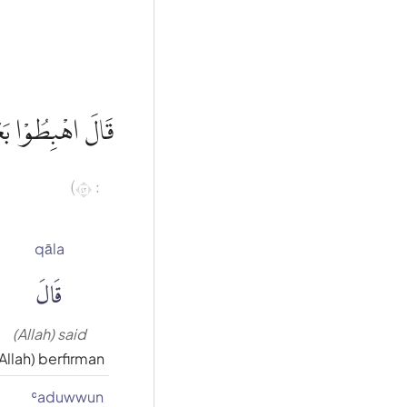
قَالَ اهْبِطُوْا بَعْ
: ٢٤)
qāla
قَالَ
(Allah) said
(Allah) berfirman
ʿaduwwun