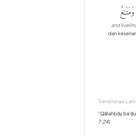
وَمَتَٰعٌ
and liveli
dan kesena
Transliterasi Lati
Qālahbiṭụ ba'ḍu
7:24)