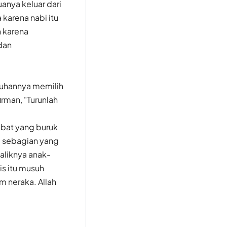
anya keluar dari
karena nabi itu
n karena
 dan
Tuhannya memilih
rman, "Turunlah
ibat yang buruk
i sebagian yang
aliknya anak-
s itu musuh
m neraka. Allah