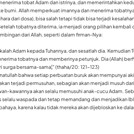
menerima tobat Adam dan istrinya, dan memerintahkan kedu
 ke bumi. Allah memperkuat imannya dan menerima tobatnya 
ara dari dosa), bisa salah tetapi tidak bisa terjadi kesalaha
 Setelah tobatnya diterima, ia menjadi orang pilihan kembali
bingan dari Allah, seperti dalam firman-Nya:
hakalah Adam kepada Tuhannya, dan sesatlah dia. Kemudian 
nerima tobatnya dan memberinya petunjuk. Dia (Allah) berfi
i surga bersama-sama¦" (thaha/20: 121-123)
unatullah bahwa setiap perbuatan buruk akan mempunyai ak
i akan terjadi permusuhan, sebagian akan menjadi musuh dar
 kawan-kawannya akan selalu memusuhi anak-cucu Adam. Seb
 selalu waspada dan tetap memandang dan menjadikan Ibli
ahaya, karena kalau tidak mereka akan dijebloskan ke dala