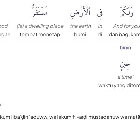
وَلَكُمْ
فِى
ٱلْأَرْضِ
مُسْتَقَرٌّ
hood
(is) a dwelling place
the earth
in
And for you
ngan
tempat menetap
bumi
di
dan bagi ka
ḥīnin
حِينٍ
a time"
waktu yang diten
n:
kum liba'ḍin 'aduww, wa lakum fil-arḍi mustaqarruw wa matā'