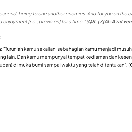
"Descend, being to one another enemies. And for you on the ea
enjoyment [i.e., provision] for a time." (
QS. [7]Al-A'raf ver
:
an: "Turunlah kamu sekalian, sebahagian kamu menjadi musuh
ang lain. Dan kamu mempunyai tempat kediaman dan kese
upan) di muka bumi sampai waktu yang telah ditentukan". (