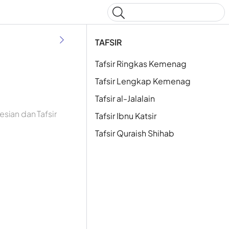
Type to start searching
TAFSIR
Tafsir Ringkas Kemenag
Tafsir Lengkap Kemenag
Tafsir al-Jalalain
sian dan Tafsir
Tafsir Ibnu Katsir
Tafsir Quraish Shihab