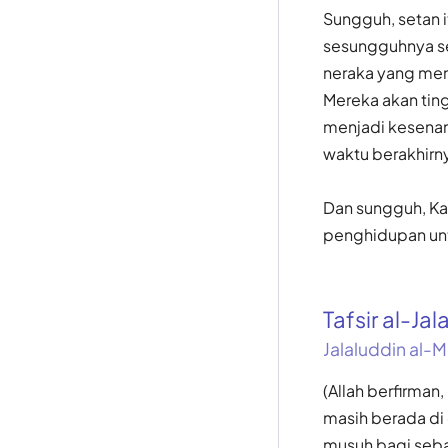
Sungguh, setan 
sesungguhnya se
neraka yang meny
Mereka akan tin
menjadi kesenan
waktu berakhirny
Dan sungguh, Ka
penghidupan untu
Tafsir al-Jal
Jalaluddin al-M
(Allah berfirman
masih berada di
musuh bagi seba