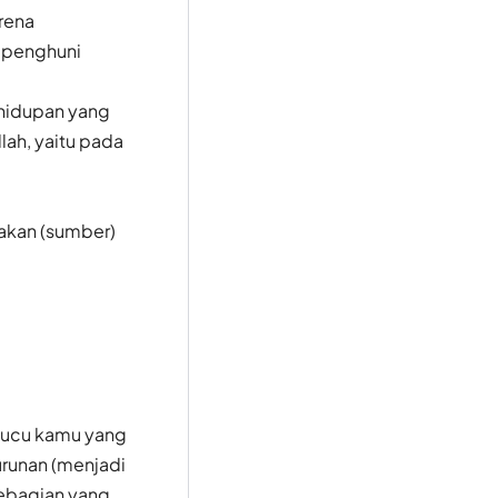
rena
 penghuni
hidupan yang
ah, yaitu pada
akan (sumber)
-cucu kamu yang
urunan (menjadi
sebagian yang