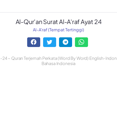
Al-Qur'an Surat Al-A'raf Ayat 24
Al-A'raf (Tempat Tertinggi)
ke-24 ~ Quran Terjemah Perkata (Word By Word) English-Indone
Bahasa Indonesia