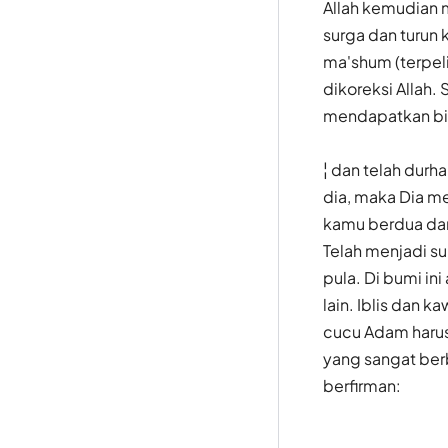
Allah kemudian 
surga dan turun
ma'shum (terpelih
dikoreksi Allah.
mendapatkan bim
¦ dan telah dur
dia, maka Dia me
kamu berdua dar
Telah menjadi s
pula. Di bumi in
lain. Iblis dan
cucu Adam harus
yang sangat berb
berfirman: