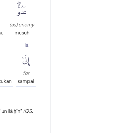
عَدُوٌّۖ
(as) enemy
mu
musuh
ilā
إِلَىٰ
for
tukan
sampai
un ilā ḥīn
(QS.