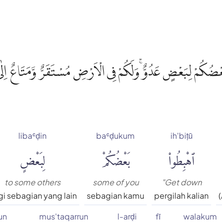
ضُكُمْ لِبَعْضٍ عَدُوٌّ ۚوَلَكُمْ فِى الْاَرْضِ مُسْتَقَرٌّ وَّمَتَاعٌ اِل
libaʿḍin
baʿḍukum
ih'biṭū
ٱهْبِطُوا۟
بَعْضُكُمْ
لِبَعْضٍ
to some others
some of you
"Get down
i sebagian yang lain
sebagian kamu
pergilah kalian
un
mus'taqarrun
l-arḍi
fī
walakum