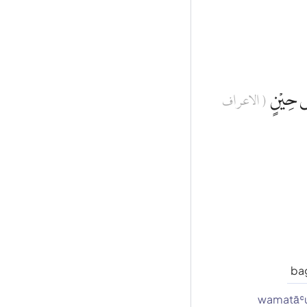
ٰى حِيْنٍ
( الاعراف
bag
wamatāʿ