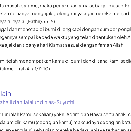
itu musuh bagimu, maka perlakukanlah ia sebagai musuh, ka
tan itu hanya mengajak golongannya agar mereka menjadi
ala-nyala. (Fathir/35: 6)
ggal dan menetap di bumi dilengkapi dengan sumber peng
gannya sampai kepada waktu yang telah ditentukan oleh All
a ajal dan tibanya hari Kiamat sesuai dengan firman Allah:
mi telah menempatkan kamu di bumi dan di sana Kami sedi
kmu... (al-A'raf/7: 10)
alain
ahalli dan Jalaluddin as-Suyuthi
, "Turunlah kamu sekalian) yakni Adam dan Hawa serta anak
 dalam diri kamu (sebagian kamu) maksudnya sebagian ket
gian yang lain) sebagian mereka berlaku aniaya terhadap 