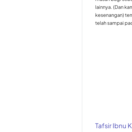
lainnya. (Dan k
kesenangan) tem
telah sampai pa
Tafsir Ibnu K