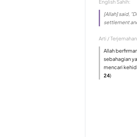
English Sahih:
[Allah] said, 
settlement and 
Arti / Terjemahan
Allah berfirm
sebahagian y
mencari kehid
24
)