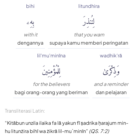
bihi
litundhira
لِتُنذِرَ
بِهِۦ
with it
that you warn
dengannya
supaya kamu memberi peringatan
lil'mu'minīna
wadhik'rā
وَذِكْرَىٰ
لِلْمُؤْمِنِينَ
for the believers
and a reminder
bagi orang-orang yang beriman
dan pelajaran
Transliterasi Latin:
Kitābun unzila ilaika fa lā yakun fī ṣadrika ḥarajum min-
hu litunżira bihī wa żikrā lil-mu`minīn
(QS. 7:2)