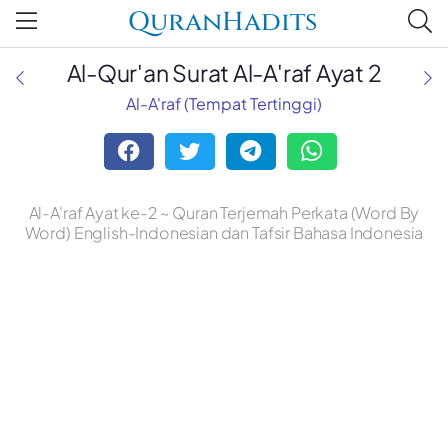
QuranHadits
Al-Qur'an Surat Al-A'raf Ayat 2
Al-A'raf (Tempat Tertinggi)
Al-A'raf Ayat ke-2 ~ Quran Terjemah Perkata (Word By
Word) English-Indonesian dan Tafsir Bahasa Indonesia