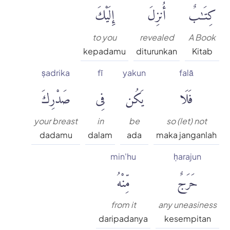
كِتَٰبٌ
أُنزِلَ
إِلَيْكَ
to you
revealed
A Book
kepadamu
diturunkan
Kitab
ṣadrika
fī
yakun
falā
فَلَا
يَكُن
فِى
صَدْرِكَ
your breast
in
be
so (let) not
dadamu
dalam
ada
maka janganlah
min'hu
ḥarajun
حَرَجٌ
مِّنْهُ
from it
any uneasiness
daripadanya
kesempitan