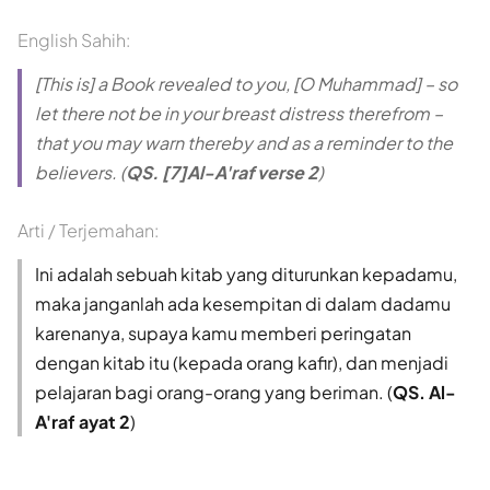
English Sahih:
[This is] a Book revealed to you, [O Muhammad] – so
let there not be in your breast distress therefrom –
that you may warn thereby and as a reminder to the
believers. (
QS. [7]Al-A'raf verse 2
)
Arti / Terjemahan:
Ini adalah sebuah kitab yang diturunkan kepadamu,
maka janganlah ada kesempitan di dalam dadamu
karenanya, supaya kamu memberi peringatan
dengan kitab itu (kepada orang kafir), dan menjadi
pelajaran bagi orang-orang yang beriman. (
QS. Al-
A'raf ayat 2
)