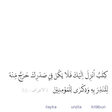
كِتٰبٌ اُنْزِلَ اِلَيْكَ فَلَا يَكُنْ فِيْ صَدْرِكَ حَرَجٌ مِّنْهُ
لِتُنْذِرَ بِهٖ وَذِكْرٰى لِلْمُؤْمِنِيْنَ
( الاعراف : ٢)
ilayka
unzila
kitābun