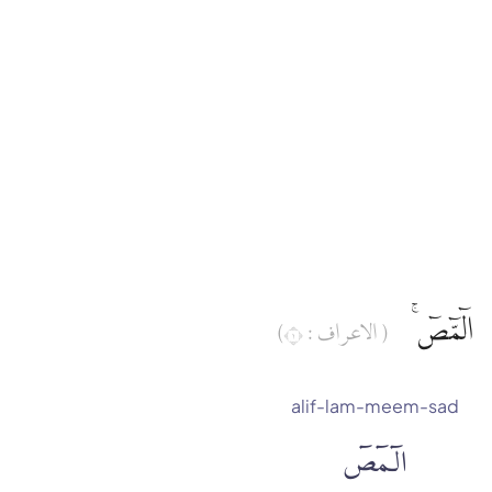
الۤمّۤصۤ ۚ
( الاعراف : ١)
alif-lam-meem-sad
الٓمٓصٓ