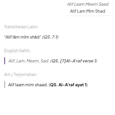
Alif Laam Meem Saad
Alif Lam Mim Shad
Transliterasi Latin:
Alif lām mīm shād
(QS. 7:1)
English Sahih:
Alif, Lam, Meem, Sad. (
QS. [7]Al-A'raf verse 1
)
Arti / Terjemahan:
Alif laam mim shaad. (
QS. Al-A'raf ayat 1
)