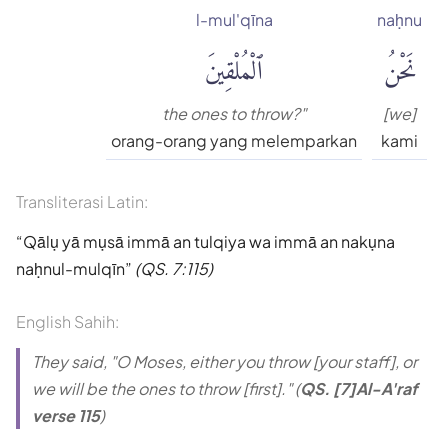
l-mul'qīna
naḥnu
نَحْنُ
ٱلْمُلْقِينَ
the ones to throw?"
[we]
orang-orang yang melemparkan
kami
Transliterasi Latin:
Qālụ yā mụsā immā an tulqiya wa immā an nakụna
naḥnul-mulqīn
(QS. 7:115)
English Sahih:
They said, "O Moses, either you throw [your staff], or
we will be the ones to throw [first]." (
QS. [7]Al-A'raf
verse 115
)