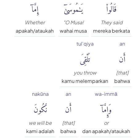
قَالُوا۟
يَٰمُوسَىٰٓ
إِمَّآ
Whether
"O Musa!
They said
apakah/ataukah
wahai musa
mereka berkata
tul'qiya
an
أَن
تُلْقِىَ
you throw
[that]
kamu melemparkan
bahwa
nakūna
an
wa-immā
وَإِمَّآ
أَن
نَّكُونَ
we will be
[that]
or
kami adalah
bahwa
dan apakah/ataukah