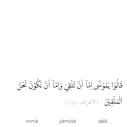
قَالُوْا يٰمُوْسٰٓى اِمَّآ اَنْ تُلْقِيَ وَاِمَّآ اَنْ نَّكُوْنَ نَحْنُ
الْمُلْقِيْنَ
( الاعراف : ١١٥)
immā
yāmūsā
qālū