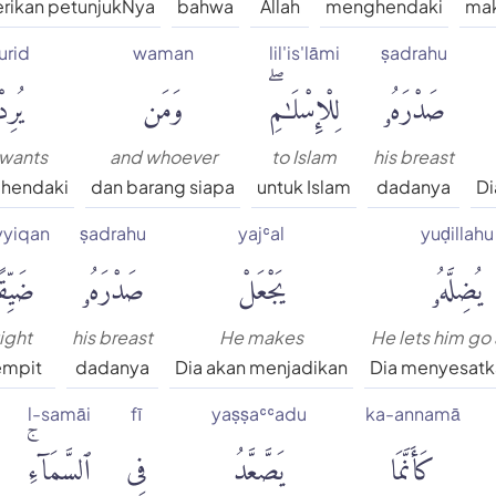
ikan petunjukNya
bahwa
Allah
menghendaki
mak
urid
waman
lil'is'lāmi
ṣadrahu
صَدْرَهُۥ
لِلْإِسْلَٰمِۖ
وَمَن
يُرِد
wants
and whoever
to Islam
his breast
ehendaki
dan barang siapa
untuk Islam
dadanya
Di
yyiqan
ṣadrahu
yajʿal
yuḍillahu
يُضِلَّهُۥ
يَجْعَلْ
صَدْرَهُۥ
ضَيِّقً
ight
his breast
He makes
He lets him go 
empit
dadanya
Dia akan menjadikan
Dia menyesat
l-samāi
fī
yaṣṣaʿʿadu
ka-annamā
كَأَنَّمَا
يَصَّعَّدُ
فِى
ٱلسَّمَآءِۚ