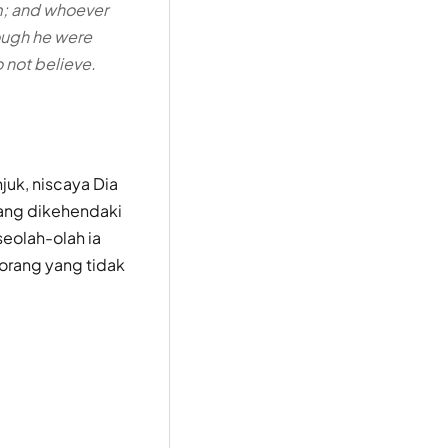
am; and whoever
hough he were
 not believe.
uk, niscaya Dia
ang dikehendaki
seolah-olah ia
orang yang tidak