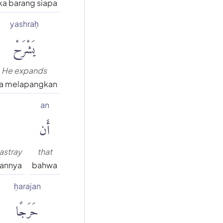
a barang siapa
yashraḥ
يَشْرَحْ
He expands
a melapangkan
an
أَن
astray
that
kannya
bahwa
ḥarajan
حَرَجًا