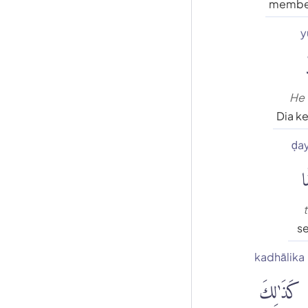
member
y
ْ
He 
Dia k
ḍa
ا
t
s
kadhālika
كَذَٰلِكَ