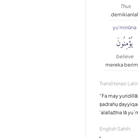
Thus
demikianla
yu'minūna
يُؤْمِنُونَ
believe
mereka beri
Transliterasi Lati
Fa may yuridillā
ṣadrahụ ḍayyiqan
'alallażīna lā yu
English Sahih: