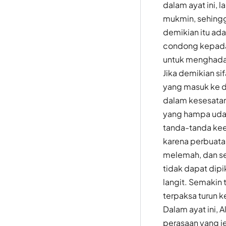
dalam ayat ini, 
mukmin, sehingg
demikian itu ad
condong kepada a
untuk menghadapi
Jika demikian s
yang masuk ke d
dalam kesesatan,
yang hampa udara
tanda-tanda kee
karena perbuata
melemah, dan se
tidak dapat dipi
langit. Semakin 
terpaksa turun k
Dalam ayat ini,
perasaan yang j