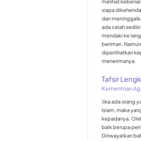
melihat kebenar
siapa dikehenda
dan meninggalka
ada celah sedik
mendaki ke lang
beriman. Namun 
diperlihatkan k
menerimanya.
Tafsir Len
Kementrian Ag
Jika ada orang 
Islam, maka yan
kepadanya. Oleh
baik berupa per
Diriwayatkan ba