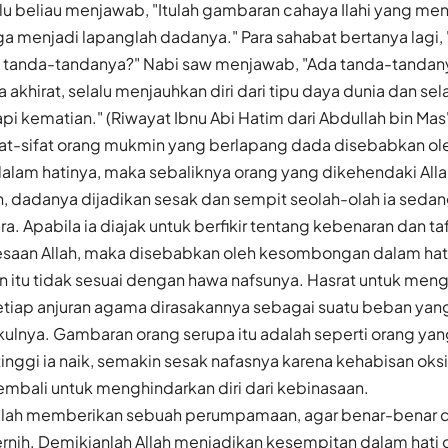
lalu beliau menjawab, "Itulah gambaran cahaya Ilahi yang meny
a menjadi lapanglah dadanya." Para sahabat bertanya lagi,
a tanda-tandanya?" Nabi saw menjawab, "Ada tanda-tandanya
khirat, selalu menjauhkan diri dari tipu daya dunia dan sel
 kematian." (Riwayat Ibnu Abi Hatim dari Abdullah bin Mas
ifat-sifat orang mukmin yang berlapang dada disebabkan ol
alam hatinya, maka sebaliknya orang yang dikehendaki Alla
 dadanya dijadikan sesak dan sempit seolah-olah ia sedang
. Apabila ia diajak untuk berfikir tentang kebenaran dan ta
saan Allah, maka disebabkan oleh kesombongan dalam hati
n itu tidak sesuai dengan hawa nafsunya. Hasrat untuk meng
tiap anjuran agama dirasakannya sebagai suatu beban yan
kulnya. Gambaran orang serupa itu adalah seperti orang ya
tinggi ia naik, semakin sesak nafasnya karena kehabisan oks
embali untuk menghindarkan diri dari kebinasaan.
 Allah memberikan sebuah perumpamaan, agar benar-benar 
ernih. Demikianlah Allah menjadikan kesempitan dalam hati