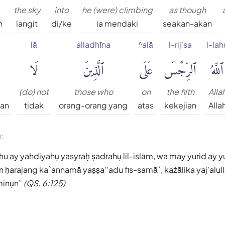
the sky
into
he (were) climbing
as though
h
langit
di/ke
ia mendaki
seakan-akan
lā
alladhīna
ʿalā
l-rij'sa
l-lah
ٱللَّهُ
ٱلرِّجْسَ
عَلَى
ٱلَّذِينَ
لَا
(do) not
those who
on
the filth
Alla
man
tidak
orang-orang yang
atas
kekejian
Alla
n:
hu ay yahdiyahụ yasyraḥ ṣadrahụ lil-islām, wa may yurid ay yu
 ḥarajang ka`annamā yaṣṣa''adu fis-samā`, każālika yaj'alull
`minụn
(QS. 6:125)