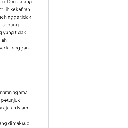
am. Dan barang
ilih kekafiran
sehingga tidak
ia sedang
g yang tidak
lah
 sadar enggan
benaran agama
 petunjuk
ajaran Islam,
yang dimaksud