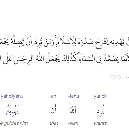
َنْ يَّهْدِيَهٗ يَشْرَحْ صَدْرَهٗ لِلْاِسْلَامِۚ وَمَنْ يُّرِدْ اَنْ يُّضِلَّهٗ يَج
َمَا يَصَّعَّدُ فِى السَّمَاۤءِۗ كَذٰلِكَ يَجْعَلُ اللّٰهُ الرِّجْسَ عَلَى الَّ
(  ١٢٥
yahdiyahu
an
l-lahu
yuridi
يُرِدِ
ٱللَّهُ
أَن
يَهْدِيَهُۥ
e guides him
that
Allah
wants