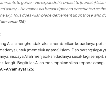
ah wants to guide – He expands his breast to [contain] IsL
nd astray – He makes his breast tight and constricted as t
the sky. Thus does Allah place defilement upon those who do
'am verse 125
)
:
ang Allah menghendaki akan memberikan kepadanya petunj
adanya untuk (memeluk agama) Islam. Dan barangsiapa y
nnya, niscaya Allah menjadikan dadanya sesak lagi sempit, 
i langit. Begitulah Allah menimpakan siksa kepada orang-
Al-An'am ayat 125
)