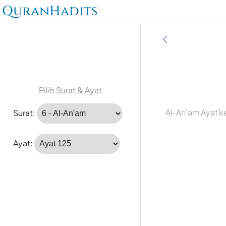
QuranHadits
Pilih Surat & Ayat
Al-An'am Ayat k
Surat:
Ayat: