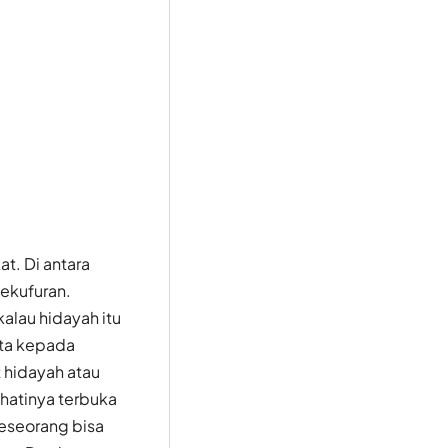
t. Di antara
ekufuran.
alau hidayah itu
ata kepada
 hidayah atau
hatinya terbuka
seseorang bisa