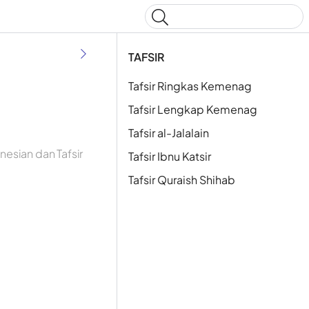
Type to start searching
TAFSIR
Tafsir Ringkas Kemenag
Tafsir Lengkap Kemenag
Tafsir al-Jalalain
esian dan Tafsir
Tafsir Ibnu Katsir
Tafsir Quraish Shihab