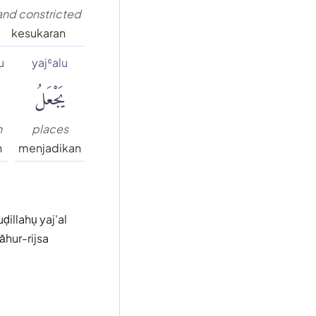
and constricted
kesukaran
u
yajʿalu
يَجْعَلُ
h
places
h
menjadikan
ḍillahụ yaj'al
āhur-rijsa