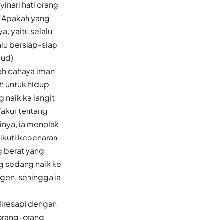
inari hati orang
 "Apakah yang
, yaitu selalu
alu bersiap-siap
'ud)
eh cahaya iman
h untuk hidup
 naik ke langit
fakur tentang
nya, ia menolak
ikuti kebenaran
g berat yang
ng sedang naik ke
igen, sehingga ia
diresapi dengan
 orang-orang