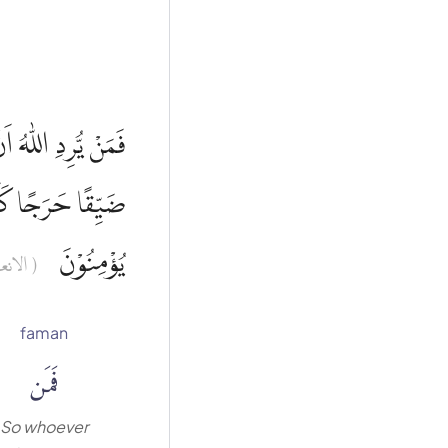
فَمَنْ يُّرِدِ اللّٰهُ ا
ضَيِّقًا حَرَجًا كَاَنّ
يُؤْمِنُوْنَ
الانعام :)
faman
فَمَن
So whoever