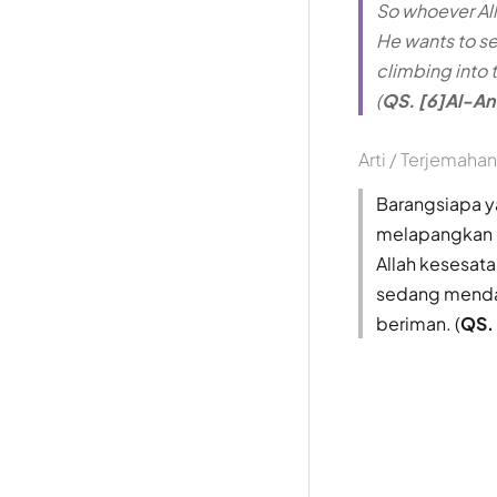
So whoever All
He wants to se
climbing into 
(
QS. [6]Al-An
Arti / Terjemahan
Barangsiapa y
melapangkan d
Allah kesesata
sedang mendak
beriman. (
QS. 