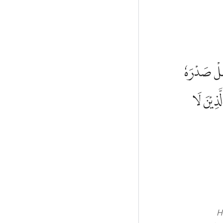
ْعَلْ صَدْرَهٗ
ذِيْنَ لَا
H