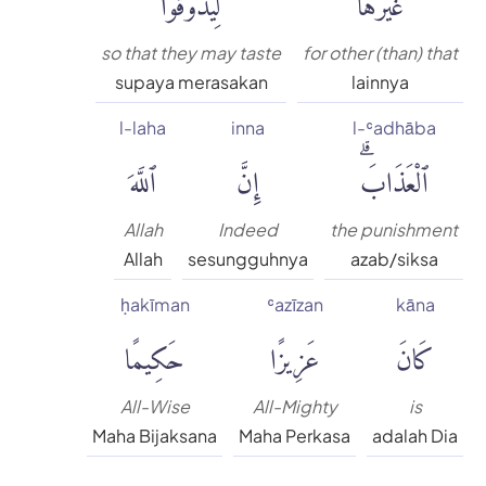
so that they may taste
for other (than) that
supaya merasakan
lainnya
l-laha
inna
l-ʿadhāba
ٱلْعَذَابَۗ
إِنَّ
ٱللَّهَ
Allah
Indeed
the punishment
Allah
sesungguhnya
azab/siksa
ḥakīman
ʿazīzan
kāna
كَانَ
عَزِيزًا
حَكِيمًا
All-Wise
All-Mighty
is
Maha Bijaksana
Maha Perkasa
adalah Dia