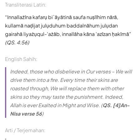
Transliterasi Latin:
Innallażīna kafarụ bi`āyātinā saufa nuṣlīhim nārā,
kullamā naḍijat julụduhum baddalnāhum julụdan
gairahā liyażụqul-'ażāb, innallāha kāna 'azīzan ḥakīmā
(QS. 4:56)
English Sahih:
Indeed, those who disbelieve in Our verses – We will
drive them into a fire. Every time their skins are
roasted through, We will replace them with other
skins so they may taste the punishment. Indeed,
Allah is ever Exalted in Might and Wise. (
QS. [4]An-
Nisa verse 56
)
Arti / Terjemahan: