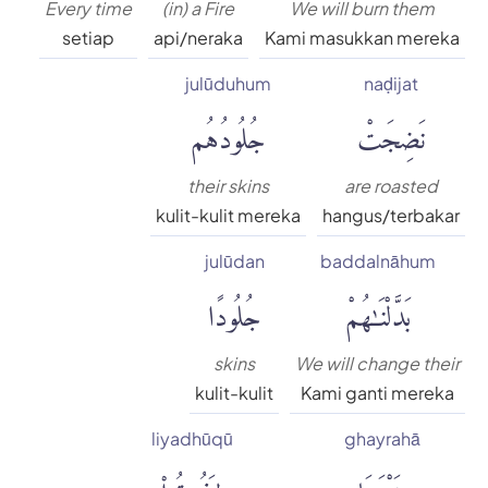
Every time
(in) a Fire
We will burn them
setiap
api/neraka
Kami masukkan mereka
julūduhum
naḍijat
نَضِجَتْ
جُلُودُهُم
their skins
are roasted
kulit-kulit mereka
hangus/terbakar
julūdan
baddalnāhum
بَدَّلْنَٰهُمْ
جُلُودًا
skins
We will change their
kulit-kulit
Kami ganti mereka
liyadhūqū
ghayrahā
غَيْرَهَا
لِيَذُوقُوا۟