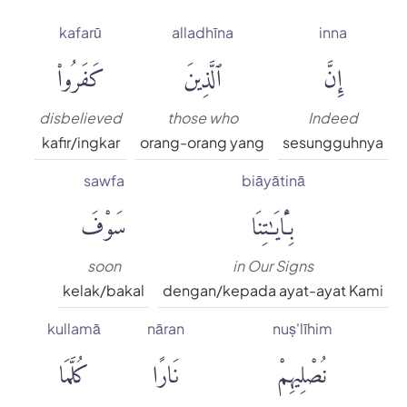
kafarū
alladhīna
inna
إِنَّ
ٱلَّذِينَ
كَفَرُوا۟
disbelieved
those who
Indeed
kafir/ingkar
orang-orang yang
sesungguhnya
sawfa
biāyātinā
بِـَٔايَٰتِنَا
سَوْفَ
soon
in Our Signs
kelak/bakal
dengan/kepada ayat-ayat Kami
kullamā
nāran
nuṣ'līhim
نُصْلِيهِمْ
نَارًا
كُلَّمَا