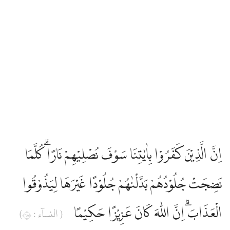
اِنَّ الَّذِيْنَ كَفَرُوْا بِاٰيٰتِنَا سَوْفَ نُصْلِيْهِمْ نَارًاۗ كُلَّمَا
نَضِجَتْ جُلُوْدُهُمْ بَدَّلْنٰهُمْ جُلُوْدًا غَيْرَهَا لِيَذُوْقُوا
الْعَذَابَۗ اِنَّ اللّٰهَ كَانَ عَزِيْزًا حَكِيْمًا
( النساۤء : ٥٦)