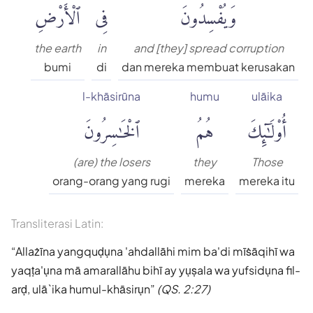
وَيُفْسِدُونَ
فِى
ٱلْأَرْضِۚ
the earth
in
and [they] spread corruption
bumi
di
dan mereka membuat kerusakan
l-khāsirūna
humu
ulāika
أُو۟لَٰٓئِكَ
هُمُ
ٱلْخَٰسِرُونَ
(are) the losers
they
Those
orang-orang yang rugi
mereka
mereka itu
Transliterasi Latin:
Allażīna yangquḍụna 'ahdallāhi mim ba'di mīṡāqihī wa
yaqṭa'ụna mā amarallāhu bihī ay yụṣala wa yufsidụna fil-
arḍ, ulā`ika humul-khāsirụn
(QS. 2:27)