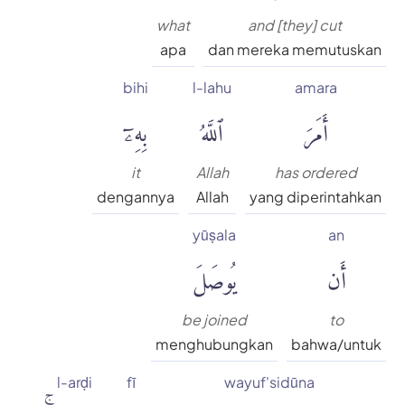
what
and [they] cut
apa
dan mereka memutuskan
bihi
l-lahu
amara
أَمَرَ
ٱللَّهُ
بِهِۦٓ
it
Allah
has ordered
dengannya
Allah
yang diperintahkan
yūṣala
an
أَن
يُوصَلَ
be joined
to
menghubungkan
bahwa/untuk
l-arḍi
fī
wayuf'sidūna