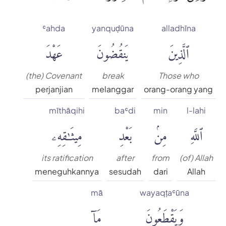
ʿahda
yanquḍūna
alladhīna
ٱلَّذِينَ
يَنقُضُونَ
عَهْدَ
(the) Covenant
break
Those who
perjanjian
melanggar
orang-orang yang
mīthāqihi
baʿdi
min
l-lahi
ٱللَّهِ
مِنۢ
بَعْدِ
مِيثَٰقِهِۦ
its ratification
after
from
(of) Allah
meneguhkannya
sesudah
dari
Allah
mā
wayaqṭaʿūna
وَيَقْطَعُونَ
مَآ