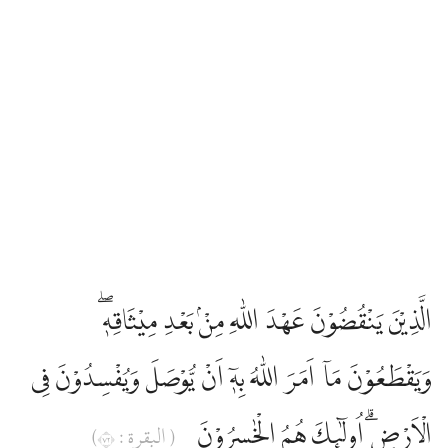
الَّذِيْنَ يَنْقُضُوْنَ عَهْدَ اللّٰهِ مِنْۢ بَعْدِ مِيْثَاقِهٖۖ
وَيَقْطَعُوْنَ مَآ اَمَرَ اللّٰهُ بِهٖٓ اَنْ يُّوْصَلَ وَيُفْسِدُوْنَ فِى
الْاَرْضِۗ اُولٰۤىِٕكَ هُمُ الْخٰسِرُوْنَ
( البقرة : ٢٧)