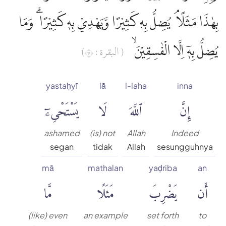
بِهٰذَا مَثَلًا ۘ يُضِلُّ بِهٖ كَثِيْرًا وَّيَهْدِيْ بِهٖ كَثِيْرًا ۗ وَمَا
يُضِلُّ بِهٖٓ اِلَّا الْفٰسِقِيْنَۙ
( البقرة : ٢٦)
yastaḥyī
lā
l-laha
inna
إِنَّ
ٱللَّهَ
لَا
يَسْتَحْىِۦٓ
ashamed
(is) not
Allah
Indeed
segan
tidak
Allah
sesungguhnya
mā
mathalan
yaḍriba
an
أَن
يَضْرِبَ
مَثَلًا
مَّا
(like) even
an example
set forth
to