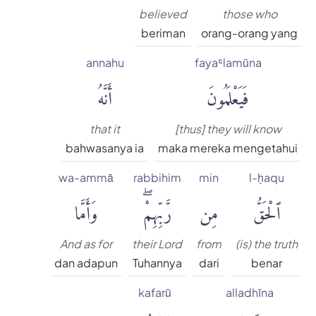
believed
those who
beriman
orang-orang yang
annahu
fayaʿlamūna
فَيَعْلَمُونَ
أَنَّهُ
that it
[thus] they will know
bahwasanya ia
maka mereka mengetahui
wa-ammā
rabbihim
min
l-ḥaqu
ٱلْحَقُّ
مِن
رَّبِّهِمْۖ
وَأَمَّا
And as for
their Lord
from
(is) the truth
dan adapun
Tuhannya
dari
benar
kafarū
alladhīna