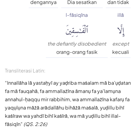
dengannya
Dia sesatkan
dan tidak
l-fāsiqīna
illā
إِلَّا
ٱلْفَٰسِقِينَ
the defiantly disobedient
except
orang-orang fasik
kecuali
Transliterasi Latin:
Innallāha lā yastaḥyī ay yaḍriba maṡalam mā ba'ụḍatan
fa mā fauqahā, fa ammallażīna āmanụ fa ya'lamụna
annahul-ḥaqqu mir rabbihim, wa ammallażīna kafarụ fa
yaqụlụna māżā arādallāhu bihāżā maṡalā, yuḍillu bihī
kaṡīraw wa yahdī bihī kaṡīrā, wa mā yuḍillu bihī illal-
fāsiqīn
(QS. 2:26)