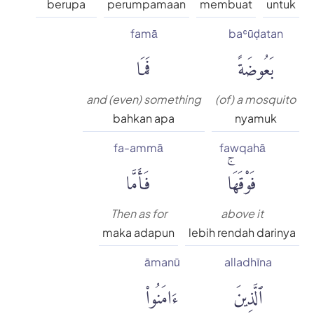
berupa
perumpamaan
membuat
untuk
famā
baʿūḍatan
بَعُوضَةً
فَمَا
and (even) something
(of) a mosquito
bahkan apa
nyamuk
fa-ammā
fawqahā
فَوْقَهَاۚ
فَأَمَّا
Then as for
above it
maka adapun
lebih rendah darinya
āmanū
alladhīna
ٱلَّذِينَ
ءَامَنُوا۟