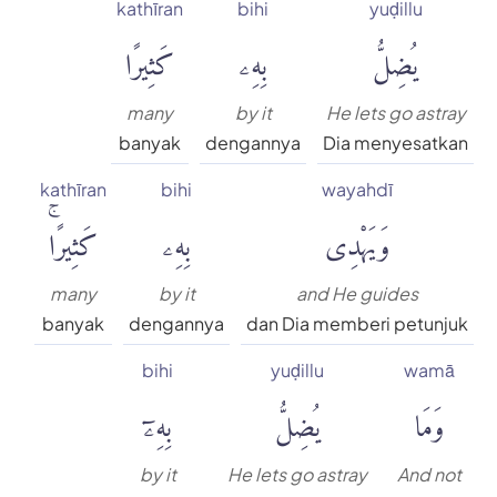
kathīran
bihi
yuḍillu
يُضِلُّ
بِهِۦ
كَثِيرًا
many
by it
He lets go astray
banyak
dengannya
Dia menyesatkan
kathīran
bihi
wayahdī
وَيَهْدِى
بِهِۦ
كَثِيرًاۚ
many
by it
and He guides
banyak
dengannya
dan Dia memberi petunjuk
bihi
yuḍillu
wamā
وَمَا
يُضِلُّ
بِهِۦٓ
by it
He lets go astray
And not