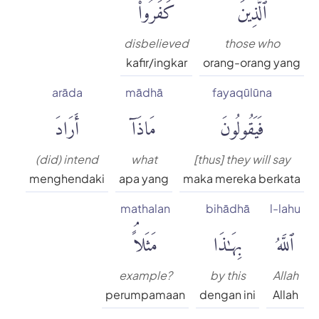
ٱلَّذِينَ
كَفَرُوا۟
disbelieved
those who
kafir/ingkar
orang-orang yang
arāda
mādhā
fayaqūlūna
فَيَقُولُونَ
مَاذَآ
أَرَادَ
(did) intend
what
[thus] they will say
menghendaki
apa yang
maka mereka berkata
mathalan
bihādhā
l-lahu
ٱللَّهُ
بِهَٰذَا
مَثَلاًۘ
example?
by this
Allah
perumpamaan
dengan ini
Allah