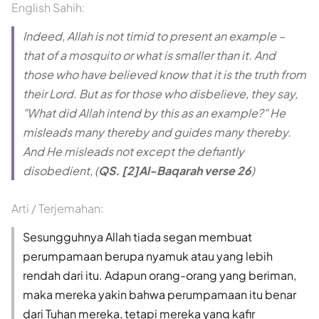
English Sahih:
Indeed, Allah is not timid to present an example –
that of a mosquito or what is smaller than it. And
those who have believed know that it is the truth from
their Lord. But as for those who disbelieve, they say,
"What did Allah intend by this as an example?" He
misleads many thereby and guides many thereby.
And He misleads not except the defiantly
disobedient, (
QS. [2]Al-Baqarah verse 26
)
Arti / Terjemahan:
Sesungguhnya Allah tiada segan membuat
perumpamaan berupa nyamuk atau yang lebih
rendah dari itu. Adapun orang-orang yang beriman,
maka mereka yakin bahwa perumpamaan itu benar
dari Tuhan mereka, tetapi mereka yang kafir