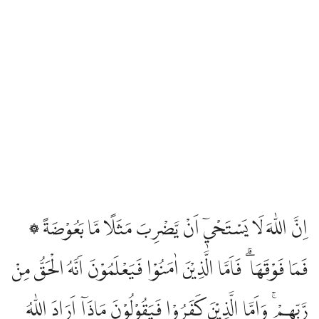
۞ اِنَّ اللّٰهَ لَا يَسْتَحْيٖٓ اَنْ يَّضْرِبَ مَثَلًا مَّا بَعُوْضَةً
فَمَا فَوْقَهَا ۗ فَاَمَّا الَّذِيْنَ اٰمَنُوْا فَيَعْلَمُوْنَ اَنَّهُ الْحَقُّ مِنْ
رَّبِّهِمْ ۚ وَاَمَّا الَّذِيْنَ كَفَرُوْا فَيَقُوْلُوْنَ مَاذَآ اَرَادَ اللّٰهُ