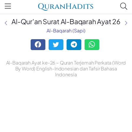
QuranHadits
Al-Qur'an Surat Al-Baqarah Ayat 26
Al-Baqarah (Sapi)
Al-Baqarah Ayat ke-26 ~ Quran Terjemah Perkata (Word
By Word) English-Indonesian dan Tafsir Bahasa
Indonesia