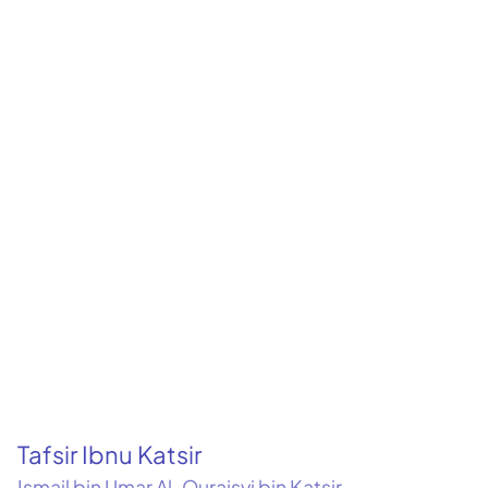
Tafsir Ibnu Katsir
Ismail bin Umar Al-Quraisyi bin Katsir