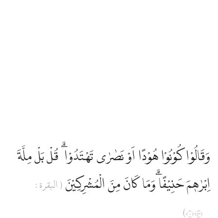
وَقَالُوْا كُوْنُوْا هُوْدًا اَوْ نَصٰرٰى تَهْتَدُوْا ۗ قُلْ بَلْ مِلَّةَ
اِبْرٰهٖمَ حَنِيْفًا ۗوَمَا كَانَ مِنَ الْمُشْرِكِيْنَ
( البقرة :
١٣٥)