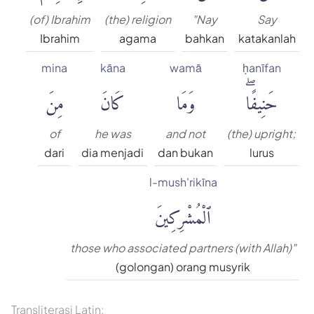
(of) Ibrahim
(the) religion
"Nay
Say
Ibrahim
agama
bahkan
katakanlah
mina
kāna
wamā
ḥanīfan
حَنِيفًاۖ
وَمَا
كَانَ
مِنَ
of
he was
and not
(the) upright;
dari
dia menjadi
dan bukan
lurus
l-mush'rikīna
ٱلْمُشْرِكِينَ
those who associated partners (with Allah)"
(golongan) orang musyrik
Transliterasi Latin: