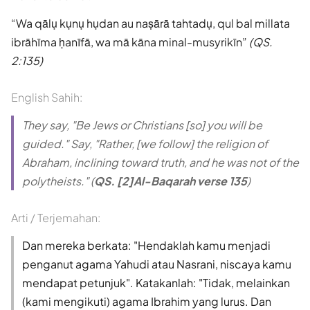
Wa qālụ kụnụ hụdan au naṣārā tahtadụ, qul bal millata
ibrāhīma ḥanīfā, wa mā kāna minal-musyrikīn
(QS.
2:135)
English Sahih:
They say, "Be Jews or Christians [so] you will be
guided." Say, "Rather, [we follow] the religion of
Abraham, inclining toward truth, and he was not of the
polytheists." (
QS. [2]Al-Baqarah verse 135
)
Arti / Terjemahan:
Dan mereka berkata: "Hendaklah kamu menjadi
penganut agama Yahudi atau Nasrani, niscaya kamu
mendapat petunjuk". Katakanlah: "Tidak, melainkan
(kami mengikuti) agama Ibrahim yang lurus. Dan