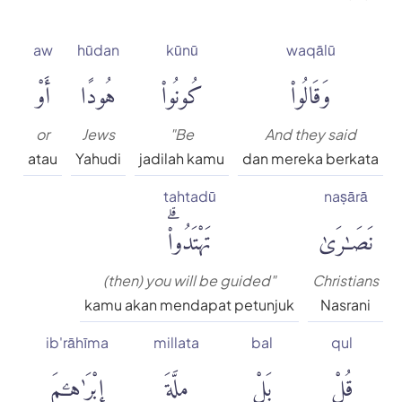
aw
hūdan
kūnū
waqālū
وَقَالُوا۟
كُونُوا۟
هُودًا
أَوْ
or
Jews
"Be
And they said
atau
Yahudi
jadilah kamu
dan mereka berkata
tahtadū
naṣārā
نَصَٰرَىٰ
تَهْتَدُوا۟ۗ
(then) you will be guided"
Christians
kamu akan mendapat petunjuk
Nasrani
ib'rāhīma
millata
bal
qul
قُلْ
بَلْ
مِلَّةَ
إِبْرَٰهِۦمَ