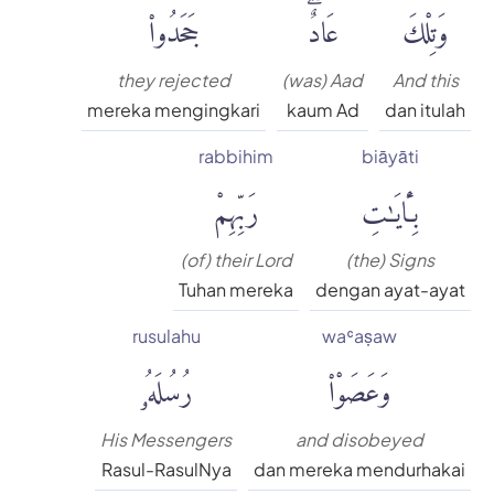
وَتِلْكَ
عَادٌۖ
جَحَدُوا۟
they rejected
(was) Aad
And this
mereka mengingkari
kaum Ad
dan itulah
rabbihim
biāyāti
بِـَٔايَٰتِ
رَبِّهِمْ
(of) their Lord
(the) Signs
Tuhan mereka
dengan ayat-ayat
rusulahu
waʿaṣaw
وَعَصَوْا۟
رُسُلَهُۥ
His Messengers
and disobeyed
Rasul-RasulNya
dan mereka mendurhakai