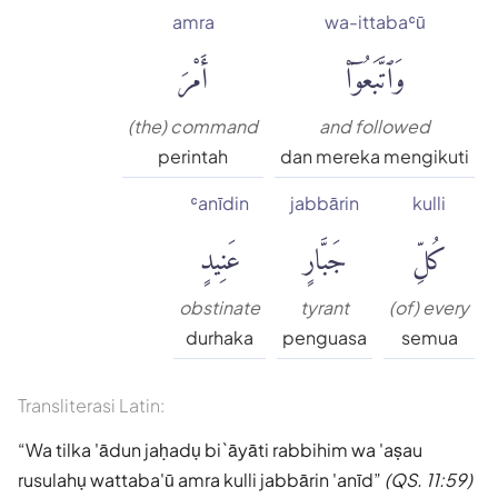
amra
wa-ittabaʿū
وَٱتَّبَعُوٓا۟
أَمْرَ
(the) command
and followed
perintah
dan mereka mengikuti
ʿanīdin
jabbārin
kulli
كُلِّ
جَبَّارٍ
عَنِيدٍ
obstinate
tyrant
(of) every
durhaka
penguasa
semua
Transliterasi Latin:
Wa tilka 'ādun jaḥadụ bi`āyāti rabbihim wa 'aṣau
rusulahụ wattaba'ū amra kulli jabbārin 'anīd
(QS. 11:59)