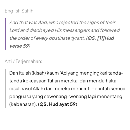
English Sahih:
And that was Aad, who rejected the signs of their
Lord and disobeyed His messengers and followed
the order of every obstinate tyrant. (
QS. [11]Hud
verse 59
)
Arti / Terjemahan:
Dan itulah (kisah) kaum 'Ad yang mengingkari tanda-
tanda kekuasaan Tuhan mereka, dan mendurhakai
rasul-rasul Allah dan mereka menuruti perintah semua
penguasa yang sewenang-wenang lagi menentang
(kebenaran). (
QS. Hud ayat 59
)