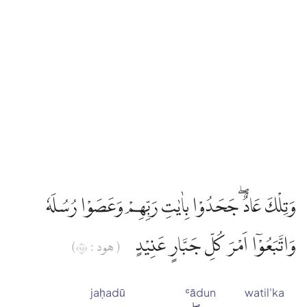
وَتِلْكَ عَادٌ ۖجَحَدُوْا بِاٰيٰتِ رَبِّهِمْ وَعَصَوْا رُسُلَهٗ
وَاتَّبَعُوْٓا اَمْرَ كُلِّ جَبَّارٍ عَنِيْدٍ
( هود : ٥٩)
jaḥadū
ʿādun
watil'ka