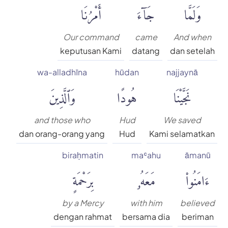
وَلَمَّا
جَآءَ
أَمْرُنَا
Our command
came
And when
keputusan Kami
datang
dan setelah
wa-alladhīna
hūdan
najjaynā
نَجَّيْنَا
هُودًا
وَٱلَّذِينَ
and those who
Hud
We saved
dan orang-orang yang
Hud
Kami selamatkan
biraḥmatin
maʿahu
āmanū
ءَامَنُوا۟
مَعَهُۥ
بِرَحْمَةٍ
by a Mercy
with him
believed
dengan rahmat
bersama dia
beriman