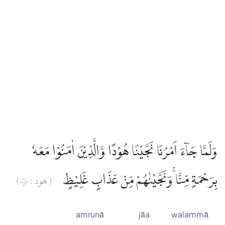
وَلَمَّا جَاۤءَ اَمْرُنَا نَجَّيْنَا هُوْدًا وَّالَّذِيْنَ اٰمَنُوْا مَعَهٗ
بِرَحْمَةٍ مِّنَّاۚ وَنَجَّيْنٰهُمْ مِّنْ عَذَابٍ غَلِيْظٍ
( هود : ٥٨)
amrunā
jāa
walammā