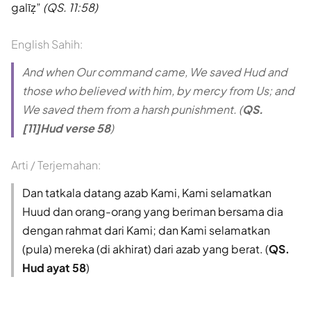
galīẓ
(QS. 11:58)
English Sahih:
And when Our command came, We saved Hud and
those who believed with him, by mercy from Us; and
We saved them from a harsh punishment. (
QS.
[11]Hud verse 58
)
Arti / Terjemahan:
Dan tatkala datang azab Kami, Kami selamatkan
Huud dan orang-orang yang beriman bersama dia
dengan rahmat dari Kami; dan Kami selamatkan
(pula) mereka (di akhirat) dari azab yang berat. (
QS.
Hud ayat 58
)