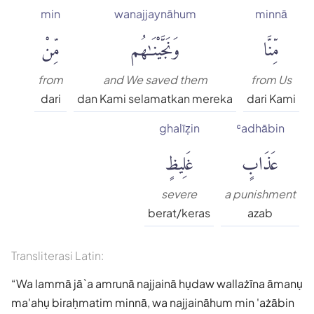
min
wanajjaynāhum
minnā
مِّنَّا
وَنَجَّيْنَٰهُم
مِّنْ
from
and We saved them
from Us
dari
dan Kami selamatkan mereka
dari Kami
ghalīẓin
ʿadhābin
عَذَابٍ
غَلِيظٍ
severe
a punishment
berat/keras
azab
Transliterasi Latin:
Wa lammā jā`a amrunā najjainā hụdaw wallażīna āmanụ
ma'ahụ biraḥmatim minnā, wa najjaināhum min 'ażābin