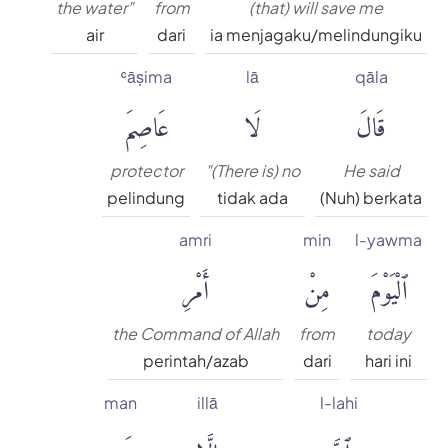
the water"
from
(that) will save me
air
dari
ia menjagaku/melindungiku
ʿāṣima
lā
qāla
قَالَ
لَا
عَاصِمَ
protector
"(There is) no
He said
pelindung
tidak ada
(Nuh) berkata
amri
min
l-yawma
ٱلْيَوْمَ
مِنْ
أَمْرِ
the Command of Allah
from
today
perintah/azab
dari
hari ini
man
illā
l-lahi
ٱللَّهِ
إِلَّا
مَن