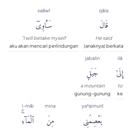
saāwī
qāla
قَالَ
سَـَٔاوِىٓ
"I will betake myself
He said
aku akan mencari perlindungan
(anaknya) berkata
jabalin
ilā
إِلَىٰ
جَبَلٍ
a mountain
to
gunung-gunung
ke
l-māi
mina
yaʿṣimunī
يَعْصِمُنِى
مِنَ
ٱلْمَآءِۚ