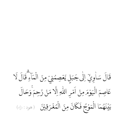
قَالَ سَاٰوِيْٓ اِلٰى جَبَلٍ يَّعْصِمُنِيْ مِنَ الْمَاۤءِ ۗقَالَ لَا
عَاصِمَ الْيَوْمَ مِنْ اَمْرِ اللّٰهِ اِلَّا مَنْ رَّحِمَ ۚوَحَالَ
بَيْنَهُمَا الْمَوْجُ فَكَانَ مِنَ الْمُغْرَقِيْنَ
( هود : ٤٣)