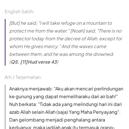
English Sahih:
[But] he said, "I will take refuge on a mountain to
protect me from the water." [Noah] said, "There is no
protector today from the decree of Allah, except for
whom He gives mercy." And the waves came
between them, and he was among the drowned.
(
QS. [11]Hud verse 43
)
Arti / Terjemahan:
Anaknya menjawab: "Aku akan mencari perlindungan
ke gunung yang dapat memeliharaku dari air bah!"
Nuh berkata: "Tidak ada yang melindungi hari ini dari
azab Allah selain Allah (saja) Yang Maha Penyayang".
Dan gelombang menjadi penghalang antara
keduanya; maka jadilah anak itu termasuk orang-