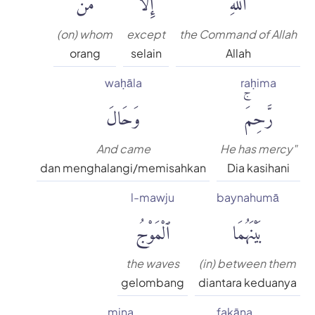
(on) whom
except
the Command of Allah
orang
selain
Allah
waḥāla
raḥima
رَّحِمَۚ
وَحَالَ
And came
He has mercy"
dan menghalangi/memisahkan
Dia kasihani
l-mawju
baynahumā
بَيْنَهُمَا
ٱلْمَوْجُ
the waves
(in) between them
gelombang
diantara keduanya
mina
fakāna