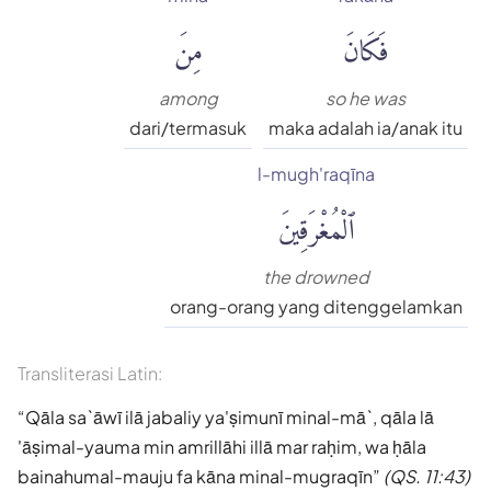
فَكَانَ
مِنَ
among
so he was
dari/termasuk
maka adalah ia/anak itu
l-mugh'raqīna
ٱلْمُغْرَقِينَ
the drowned
orang-orang yang ditenggelamkan
Transliterasi Latin:
Qāla sa`āwī ilā jabaliy ya'ṣimunī minal-mā`, qāla lā
'āṣimal-yauma min amrillāhi illā mar raḥim, wa ḥāla
bainahumal-mauju fa kāna minal-mugraqīn
(QS. 11:43)