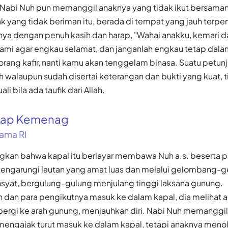
 Nabi Nuh pun memanggil anaknya yang tidak ikut bersamany
ak yang tidak beriman itu, berada di tempat yang jauh terpen
a dengan penuh kasih dan harap, "Wahai anakku, kemari da
ami agar engkau selamat, dan janganlah engkau tetap dala
rang kafir, nanti kamu akan tenggelam binasa. Suatu petun
h walaupun sudah disertai keterangan dan bukti yang kuat, 
i bila ada taufik dari Allah.
gkap Kemenag
ama RI
ngkan bahwa kapal itu berlayar membawa Nuh a.s. beserta p
engarungi lautan yang amat luas dan melalui gelombang
yat, bergulung-gulung menjulang tinggi laksana gunung.
h dan para pengikutnya masuk ke dalam kapal, dia melihat 
ergi ke arah gunung, menjauhkan diri. Nabi Nuh memanggi
mengajak turut masuk ke dalam kapal, tetapi anaknya meno