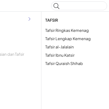
Type to start searching
TAFSIR
Tafsir Ringkas Kemenag
Tafsir Lengkap Kemenag
Tafsir al-Jalalain
an dan Tafsir
Tafsir Ibnu Katsir
Tafsir Quraish Shihab