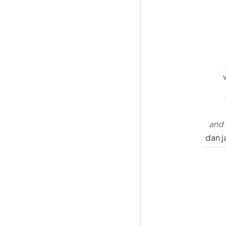
and 
dan j