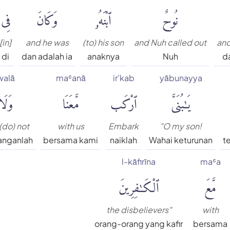
نُوحٌ
ٱبْنَهُۥ
وَكَانَ
فِى
[in]
and he was
(to) his son
and Nuh called out
and
di
dan adalah ia
anaknya
Nuh
d
walā
maʿanā
ir'kab
yābunayya
يَٰبُنَىَّ
ٱرْكَب
مَّعَنَا
وَلَا
(do) not
with us
Embark
"O my son!
anganlah
bersama kami
naiklah
Wahai keturunan
t
l-kāfirīna
maʿa
مَّعَ
ٱلْكَٰفِرِينَ
the disbelievers"
with
orang-orang yang kafir
bersama