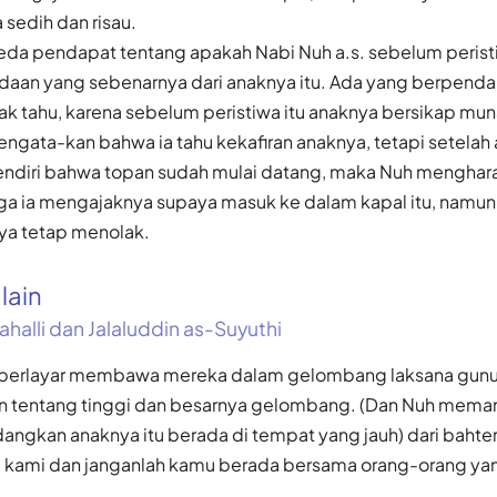
sedih dan risau.
eda pendapat tentang apakah Nabi Nuh a.s. sebelum peristi
aan yang sebenarnya dari anaknya itu. Ada yang berpend
ak tahu, karena sebelum peristiwa itu anaknya bersikap mu
ngata-kan bahwa ia tahu kekafiran anaknya, tetapi setelah 
ndiri bahwa topan sudah mulai datang, maka Nuh menghar
ga ia mengajaknya supaya masuk ke dalam kapal itu, namun
nya tetap menolak.
alain
ahalli dan Jalaluddin as-Suyuthi
u berlayar membawa mereka dalam gelombang laksana gun
tentang tinggi dan besarnya gelombang. (Dan Nuh meman
dangkan anaknya itu berada di tempat yang jauh) dari bahter
 kami dan janganlah kamu berada bersama orang-orang yang