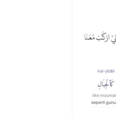
َيَّ ارْكَبْ مَّعَنَا
kal-jibāli
كَٱلْجِبَالِ
like mounta
seperti gun