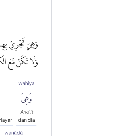
وَهِيَ تَجْرِيْ بِهِمْ 
وَلَا تَكُنْ مَّعَ الْ
wahiya
وَهِىَ
And it
rlayar
dan dia
wanādā