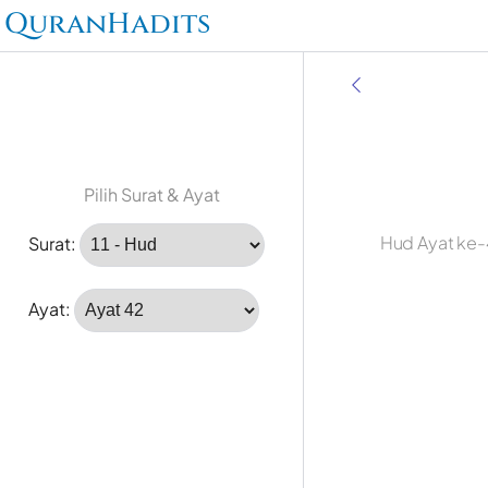
QuranHadits
Pilih Surat & Ayat
Hud Ayat ke-
Surat:
Ayat: