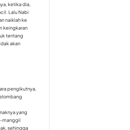
a, ketika dia,
cil. Lalu Nabi
n naiklah ke
m keingkaran
juk tentang
tidak akan
ara pengikutnya,
-gelombang
anaknya yang
l-manggil
lak, sehingga