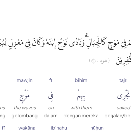
فِيْ مَوْجٍ كَالْجِبَالِۗ وَنَادٰى نُوْحُ ِۨابْنَهٗ وَكَانَ فِيْ مَعْزِلٍ يّٰبُن
كٰفِرِيْنَ
( هود : ٤٢)
mawjin
fī
bihim
tajrī
تَجْرِى
بِهِمْ
فِى
مَوْجٍ
ins
the waves
on
with them
sailed
ung
gelombang
dalam
dengan mereka
berjalan/be
fī
wakāna
ib'nahu
nūḥun