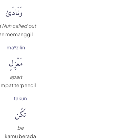
وَنَادَىٰ
 Nuh called out
an memanggil
maʿzilin
مَعْزِلٍ
apart
empat terpencil
takun
تَكُن
be
kamu berada