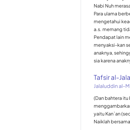
Nabi Nuh merasa 
Para ulama berb
mengetahui kead
a.s. memang tid
Pendapat lain me
menyaksi-kan se
anaknya, sehing
sia karena anak
Tafsir al-Jal
Jalaluddin al-M
(Dan bahtera it
menggambarkan 
yaitu Kan`an (se
Naiklah bersama