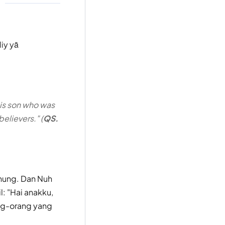
liy yā
his son who was
elievers." (
QS.
nung. Dan Nuh
: "Hai anakku,
ng-orang yang