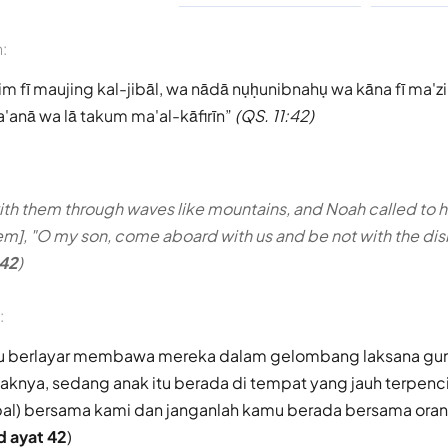
n:
him fī maujing kal-jibāl, wa nādā nụḥunibnahụ wa kāna fī ma'zi
anā wa lā takum ma'al-kāfirīn
(QS. 11:42)
with them through waves like mountains, and Noah called to 
em], "O my son, come aboard with us and be not with the disb
 42
)
:
tu berlayar membawa mereka dalam gelombang laksana gu
knya, sedang anak itu berada di tempat yang jauh terpencil
apal) bersama kami dan janganlah kamu berada bersama ora
d ayat 42
)