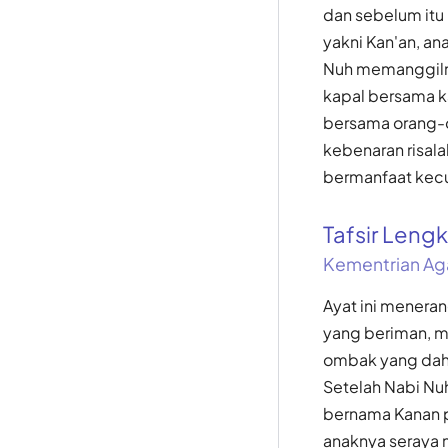
dan sebelum itu
yakni Kan'an, an
Nuh memanggilny
kapal bersama k
bersama orang-o
kebenaran risala
bermanfaat kecual
Tafsir Len
Kementrian Ag
Ayat ini menera
yang beriman, m
ombak yang dahs
Setelah Nabi Nu
bernama Kanan p
anaknya seraya 