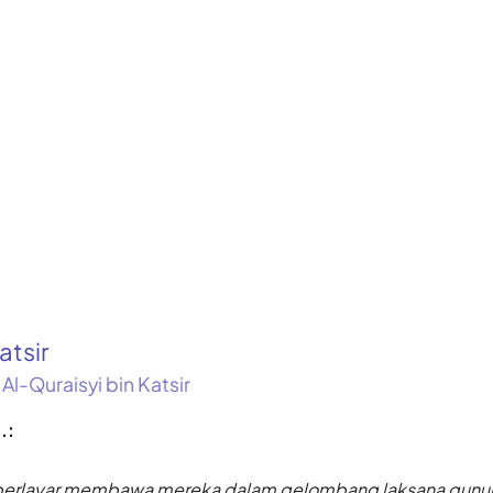
atsir
 Al-Quraisyi bin Katsir
.:
u berlayar membawa mereka dalam gelombang laksana gunu