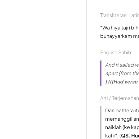
Transliterasi Lati
Wa hiya tajrī bi
bunayyarkam ma'
English Sahih:
And it sailed 
apart [from th
[11]Hud verse
Arti / Terjemahan
Dan bahtera i
memanggil ana
naiklah (ke k
kafir". (
QS. Hu