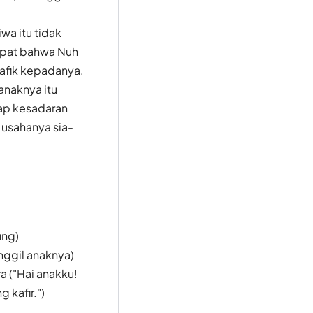
wa itu tidak
apat bahwa Nuh
nafik kepadanya.
anaknya itu
ap kesadaran
 usahanya sia-
ung)
ggil anaknya)
a ("Hai anakku!
 kafir.")