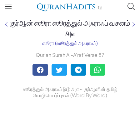
QuranHadits
ta
குர்ஆன் ஸூரா ஸூரத்துல் அஃராஃப் வசனம்
௮௭
ஸூரா (ஸூரத்துல் அஃராஃப்)
Jan Trust Foundation
Qur'an Surah Al-A'raf Verse 87
Mufti Omar Sheriff Qasimi,
Darul Huda
ஸூரத்துல் அஃராஃப் [௭]: ௮௭ ~ குர்ஆனின் தமிழ்
மொழிபெயர்ப்புகள் (Word By Word)