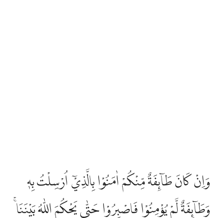
وَاِنْ كَانَ طَاۤىِٕفَةٌ مِّنْكُمْ اٰمَنُوْا بِالَّذِيْٓ اُرْسِلْتُ بِهٖ
وَطَاۤىِٕفَةٌ لَّمْ يُؤْمِنُوْا فَاصْبِرُوْا حَتّٰى يَحْكُمَ اللّٰهُ بَيْنَنَاۚ