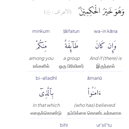
وَهُوَ خَيْرُ الْحٰكِمِيْنَ ۔
(الأعراف : ٧)
minkum
ṭāifatun
wa-in kāna
وَإِن كَانَ
طَآئِفَةٌ
مِّنكُمْ
among you
a group
And if (there) is
உங்களில்
ஒரு பிரிவினர்
இருந்தால்
bi-alladhī
āmanū
ءَامَنُوا۟
بِٱلَّذِىٓ
in that which
(who has) believed
எதைக்கொண்டு
நம்பிக்கை கொண்டவர்களாக
bihi
ur'sil'tu