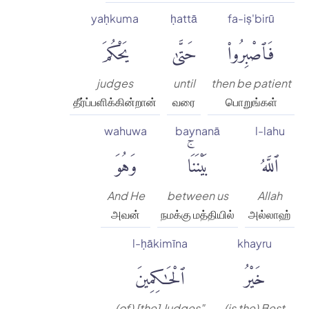
yaḥkuma
ḥattā
fa-iṣ'birū
فَٱصْبِرُوا۟
حَتَّىٰ
يَحْكُمَ
judges
until
then be patient
தீர்ப்பளிக்கின்றான்
வரை
பொறுங்கள்
wahuwa
baynanā
l-lahu
ٱللَّهُ
بَيْنَنَاۚ
وَهُوَ
And He
between us
Allah
அவன்
நமக்கு மத்தியில்
அல்லாஹ்
l-ḥākimīna
khayru
خَيْرُ
ٱلْحَٰكِمِينَ
(of) [the] Judges"
(is the) Best