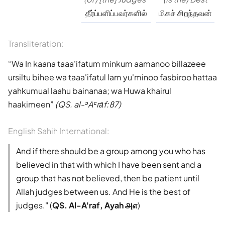
தீர்ப்பளிப்பவர்களில்
மிகச் சிறந்தவன்
Transliteration:
Wa In kaana taaa'ifatum minkum aamanoo billazeee
ursiltu bihee wa taaa'ifatul lam yu'minoo fasbiroo hattaa
yahkumual laahu bainanaa; wa Huwa khairul
haakimeen
(QS. al-ʾAʿrāf:87)
English Sahih International:
And if there should be a group among you who has
believed in that with which I have been sent and a
group that has not believed, then be patient until
Allah judges between us. And He is the best of
judges." (
QS. Al-A'raf, Ayah ௮௭
)