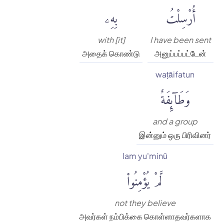
أُرْسِلْتُ
بِهِۦ
with [it]
I have been sent
அதைக் கொண்டு
அனுப்பப்பட்டேன்
waṭāifatun
وَطَآئِفَةٌ
and a group
இன்னும் ஒரு பிரிவினர்
lam yu'minū
لَّمْ يُؤْمِنُوا۟
not they believe
அவர்கள் நம்பிக்கை கொள்ளாதவர்களாக