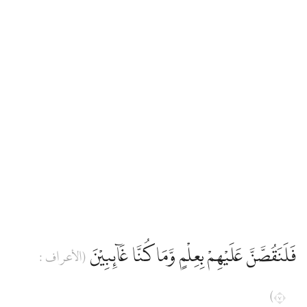
فَلَنَقُصَّنَّ عَلَيْهِمْ بِعِلْمٍ وَّمَا كُنَّا غَاۤىِٕبِيْنَ
(الأعراف :
٧)