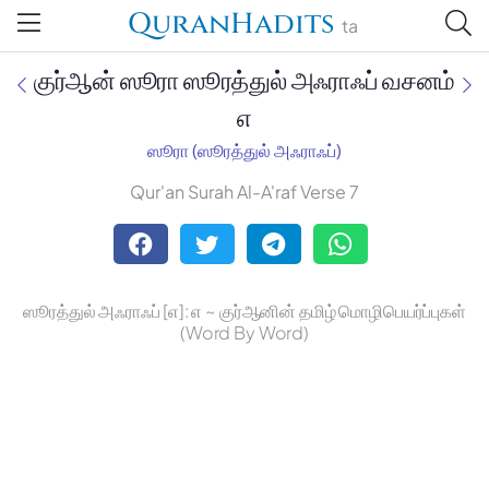
QuranHadits
ta
குர்ஆன் ஸூரா ஸூரத்துல் அஃராஃப் வசனம்
௭
ஸூரா (ஸூரத்துல் அஃராஃப்)
Jan Trust Foundation
Qur'an Surah Al-A'raf Verse 7
Mufti Omar Sheriff Qasimi,
Darul Huda
ஸூரத்துல் அஃராஃப் [௭]: ௭ ~ குர்ஆனின் தமிழ் மொழிபெயர்ப்புகள்
(Word By Word)