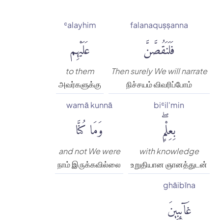
ʿalayhim
falanaquṣṣanna
فَلَنَقُصَّنَّ
عَلَيْهِم
to them
Then surely We will narrate
அவர்களுக்கு
நிச்சயம் விவரிப்போம்
wamā kunnā
biʿil'min
بِعِلْمٍۖ
وَمَا كُنَّا
and not We were
with knowledge
நாம் இருக்கவில்லை
உறுதியான ஞானத்துடன்
ghāibīna
غَآئِبِينَ