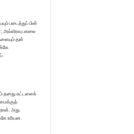
ம் படைத்துப் பின்
; அவ்விரவு பகலை
களையும் தன்
ுக்கே
ப்
ும் தனது கட்டளைக்
மைக்குத்
றான். அது
்கே உரியன.