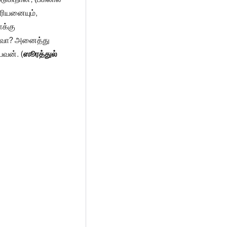
ரியனையும்,
க்கு
்லவா? அனைத்து
யவன். (
ஸூரத்துல்