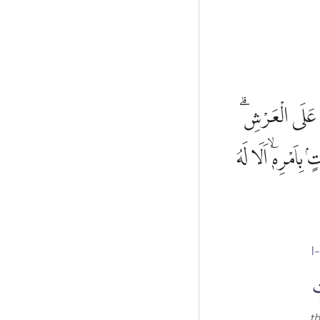
ى عَلَى الْعَرْشِۗ
اَمْرِهٖٓ ۙاَلَا لَهُ
l
ِ
t