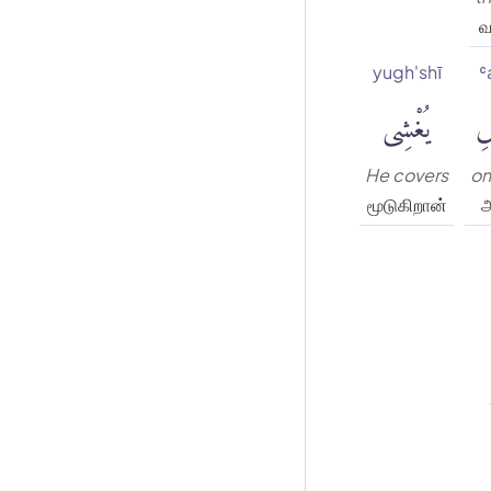
வ
yugh'shī
ʿ
شِ
يُغْشِى
He covers
on
மூடுகிறான்
அ