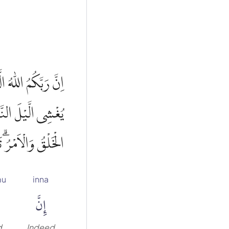
اِنَّ رَبَّكُمُ اللّٰه
يُغْشِى الَّيْلَ النَّه
الْخَلْقُ وَالْاَمْرُۗ 
mu
inna
إِنَّ
d
Indeed