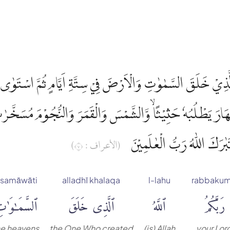
ُ الَّذِيْ خَلَقَ السَّمٰوٰتِ وَالْاَرْضَ فِيْ سِتَّةِ اَيَّامٍ ثُمَّ اسْتَوٰ
َارَ يَطْلُبُهٗ حَثِيْثًاۙ وَّالشَّمْسَ وَالْقَمَرَ وَالنُّجُوْمَ مُسَخَّرٰتٍۢ بِ
تَبٰرَكَ اللّٰهُ رَبُّ الْعٰلَمِيْنَ
(الأعراف : ٧)
-samāwāti
alladhī khalaqa
l-lahu
rabbaku
رَبَّكُمُ
ٱللَّهُ
ٱلَّذِى خَلَقَ
ٱلسَّمَٰوَٰت
he heavens
the One Who created
(is) Allah
your Lor