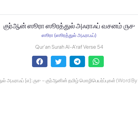
குர்ஆன் ஸூரா ஸூரத்துல் அஃராஃப் வசனம் ௫௪
ஸூரா (ஸூரத்துல் அஃராஃப்)
Qur'an Surah Al-A'raf Verse 54
ுல் அஃராஃப் [௭]: ௫௪ ~ குர்ஆனின் தமிழ் மொழிபெயர்ப்புகள் (Word B