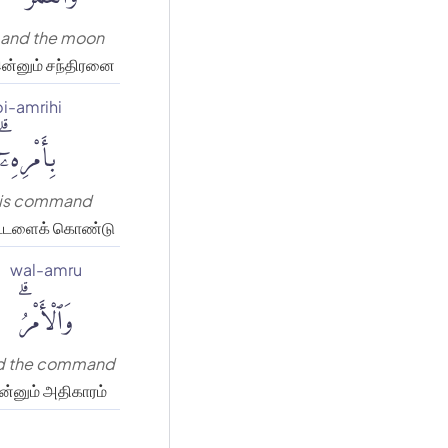
and the moon
ன்னும் சந்திரனை
bi-amrihi
بِأَمْرِهِۦٓۗ
is command
ட்டளைக் கொண்டு
wal-amru
وَٱلْأَمْرُۗ
d the command
்னும் அதிகாரம்