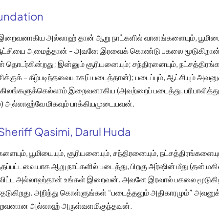
oundation
 இறைவனாகிய அல்லாஹ் தான் ஆறு நாட்களில் வானங்களையும், பூமியையு
் ஆட்சியை அமைத்தான் - அவனே இரவைக் கொண்டு பகலை மூடுகிறான்
 தொடர்கின்றது; இன்னும் சூரியனையும்; சந்திரனையும், நட்சத்திரங்
க்குக் - கீழ்படிந்தவையாக(ப் படைத்தான்); படைப்பும், ஆட்சியும் அவன
லங்களுக்கெல்லாம் இறைவனாகிய (அவற்றைப் படைத்து, பரிபாலித்து
ும்) அல்லாஹ்வே மிகவும் பாக்கியமுடையவன்.
Sheriff Qasimi, Darul Huda
ையும், பூமியையும், சூரியனையும், சந்திரனையும், நட்சத்திரங்களைய
ப்பட்டவையாக ஆறு நாட்களில் படைத்து, பிறகு அர்ஷின் மீது (தன் மகி
துவிட்ட அல்லாஹ்தான் உங்கள் இறைவன். அவனே இரவால் பகலை மூடுகி
ேடுகிறது. அறிந்து கொள்ளுங்கள் “படைத்தலும் அதிகாரமும்” அவனுக
ைவனான அல்லாஹ் அருள்வளமிகுந்தவன்.