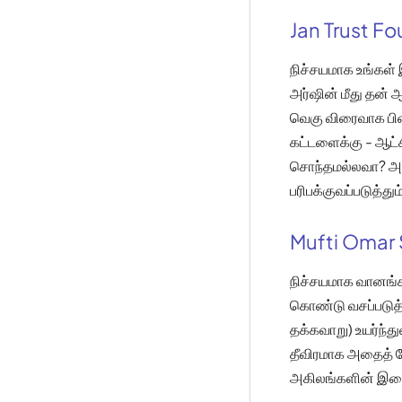
Jan Trust F
நிச்சயமாக உங்கள்
அர்ஷின் மீது தன
வெகு விரைவாக பின்
கட்டளைக்கு - ஆட்சி
சொந்தமல்லவா? அகி
பரிபக்குவப்படுத்த
Mufti Omar 
நிச்சயமாக வானங்கள
கொண்டு வசப்படுத்த
தக்கவாறு) உயர்ந்
தீவிரமாக அதைத் த
அகிலங்களின் இற