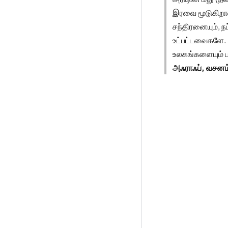
இரவை மூடுகிறா
சந்திரனையும், 
உட்பட்டவைகளே. 
உலகங்களையும் பட
அஃராஃப், வசனம