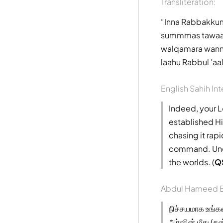
Transliteration:
Inna Rabbakkumu
summmas tawaa '
walqamara wannu
laahu Rabbul 'a
English Sahih Int
Indeed, your L
established Hi
chasing it rap
command. Unque
the worlds. (
QS
Abdul Hameed B
நிச்சயமாக உங்க
அர்ஷின் மீது (த