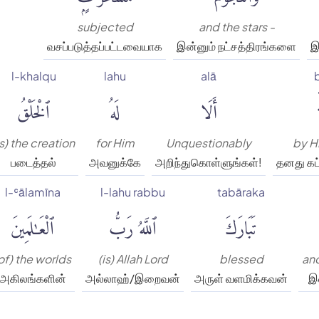
subjected
and the stars -
வசப்படுத்தப்பட்டவையாக
இன்னும் நட்சத்திரங்களை
இ
l-khalqu
lahu
alā
أَلَا
لَهُ
ٱلْخَلْقُ
is) the creation
for Him
Unquestionably
by H
படைத்தல்
அவனுக்கே
அறிந்துகொள்ளுங்கள்!
தனது க
l-ʿālamīna
l-lahu rabbu
tabāraka
تَبَارَكَ
ٱللَّهُ رَبُّ
ٱلْعَٰلَمِينَ
of) the worlds
(is) Allah Lord
blessed
an
அகிலங்களின்
அல்லாஹ்/இறைவன்
அருள் வளமிக்கவன்
இன