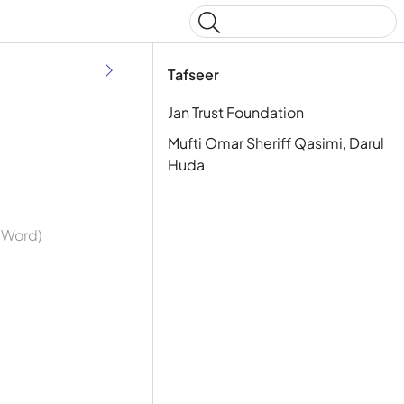
Type to start searching
Tafseer
Jan Trust Foundation
Mufti Omar Sheriff Qasimi, Darul
Huda
y Word)