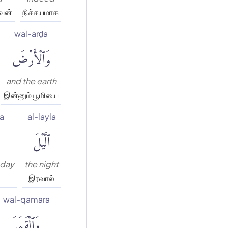
வன்
நிச்சயமாக
wal-arḍa
وَٱلْأَرْضَ
and the earth
இன்னும் பூமியை
ra
al-layla
ٱلَّيْلَ
 day
the night
இரவால்
wal-qamara
وَٱلْقَمَرَ