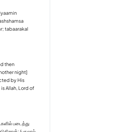
qiyaamin
 washshamsa
r; tabaarakal
nd then
nother night]
ected by His
 Allah, Lord of
களில் படைத்து
டுகிறான்; (பகலால்