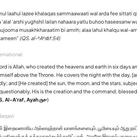
l laahul lazee khalaqas sammaawaati wal arda fee sittati 
alal 'arshi yughshil lailan nahaara yatlu buhoo haseesanw
jooma musakhkharaatim bi amrih; alaa lahul khalqu wal-am
alameen
(QS. al-ʾAʿrāf:54)
ernational:
ord is Allah, who created the heavens and earth in six days a
mself above the Throne. He covers the night with the day, [a
idly; and [He created] the sun, the moon, and the stars, subj
stionably, His is the creation and the command; blessed is
. Al-A'raf, Ayah ௫௪
)
aqavi:
ள் இறைவனாகிய அல்லாஹ்தான் வானங்களையும், பூமியையும் ஆறு நாட்
ன் மகிமைக்குத் தக்கவாறு) உயர்ந்துவிட்டான். அவனே இரவால் பகலை மூ