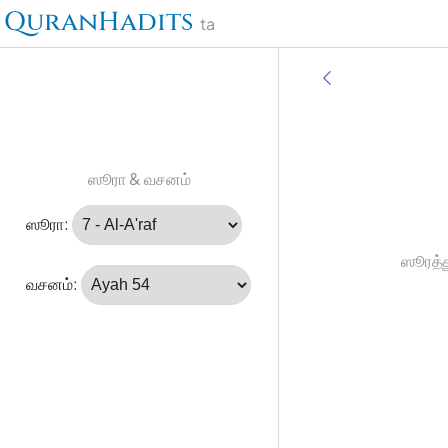
QuranHadits
ta
ஸூரா & வசனம்
ஸூரா:
ஸூரத்த
வசனம்: