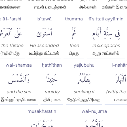
ானங்களை
எவன் படைத்தான்
அல்லாஹ்
உங்கள் இறை
alā l-ʿarshi
is'tawā
thumma
fī sittati ayyāmin
فِى سِتَّةِ أَيَّامٍ
ثُمَّ
ٱسْتَوَىٰ
عَلَى ٱلْعَرْ
 the Throne
He ascended
then
in six epochs
ர்ஷின் மீது
உயர்ந்து விட்டான்
பிறகு
ஆறு நாட்களில்
wal-shamsa
ḥathīthan
yaṭlubuhu
l-nahā
ٱلنَّهَارَ
يَطْلُبُهُۥ
حَثِيثًا
وَٱلشَّمْسَ
and the sun
rapidly
seeking it
(with) the
இன்னும் சூரியனை
தீவிரமாக
தேடுகிறது/அதை
பகலை
musakharātin
wal-nujūma
وَٱلنُّجُومَ
مُسَخَّرَٰتٍۭ