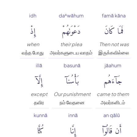
idh
daʿwāhum
famā kāna
فَمَا كَانَ
دَعْوَىٰهُمْ
إِذْ
when
their plea
Then not was
வந்த போது
அவர்களுடைய வாதம்
இருக்கவில்லை
illā
basunā
jāahum
جَآءَهُم
بَأْسُنَآ
إِلَّآ
except
Our punishment
came to them
தவிர
நம் வேதனை
அவர்களிடம்
kunnā
innā
an qālū
أَن قَالُوٓا۟
إِنَّا
كُنَّا