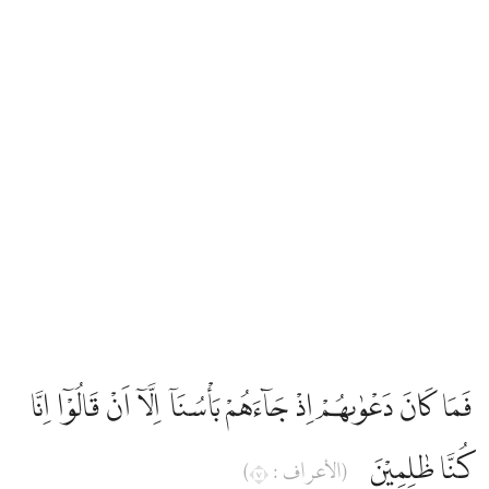
فَمَا كَانَ دَعْوٰىهُمْ اِذْ جَاۤءَهُمْ بَأْسُنَآ اِلَّآ اَنْ قَالُوْٓا اِنَّا
كُنَّا ظٰلِمِيْنَ
(الأعراف : ٧)