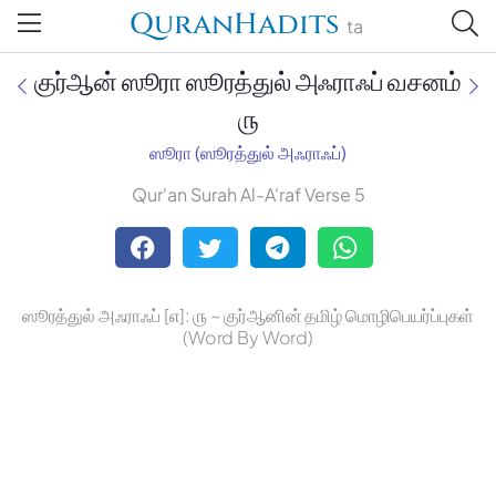
QuranHadits
ta
குர்ஆன் ஸூரா ஸூரத்துல் அஃராஃப் வசனம்
௫
ஸூரா (ஸூரத்துல் அஃராஃப்)
Jan Trust Foundation
Qur'an Surah Al-A'raf Verse 5
Mufti Omar Sheriff Qasimi,
Darul Huda
ஸூரத்துல் அஃராஃப் [௭]: ௫ ~ குர்ஆனின் தமிழ் மொழிபெயர்ப்புகள்
(Word By Word)