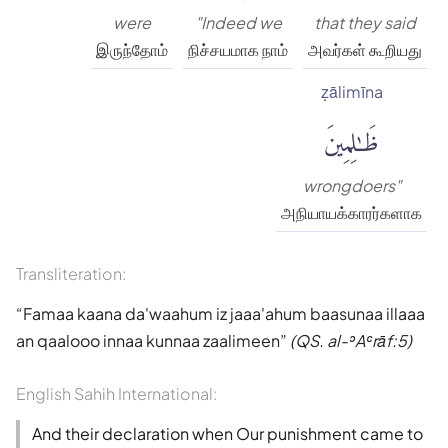
were
"Indeed we
that they said
இருந்தோம்
நிச்சயமாக நாம்
அவர்கள் கூறியது
ẓālimīna
ظَٰلِمِينَ
wrongdoers"
அநியாயக்காரர்களாக
Transliteration:
Famaa kaana da'waahum iz jaaa'ahum baasunaa illaaa
an qaalooo innaa kunnaa zaalimeen
(QS. al-ʾAʿrāf:5)
English Sahih International:
And their declaration when Our punishment came to