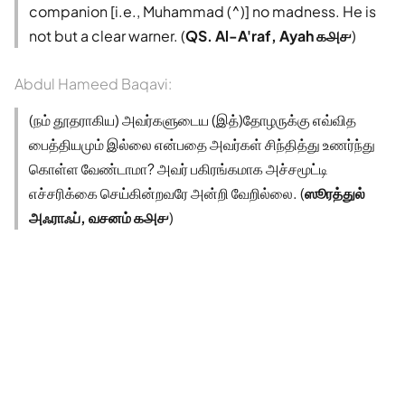
companion [i.e., Muhammad (^)] no madness. He is
not but a clear warner. (
QS. Al-A'raf, Ayah ௧௮௪
)
Abdul Hameed Baqavi:
(நம் தூதராகிய) அவர்களுடைய (இத்)தோழருக்கு எவ்வித
பைத்தியமும் இல்லை என்பதை அவர்கள் சிந்தித்து உணர்ந்து
கொள்ள வேண்டாமா? அவர் பகிரங்கமாக அச்சமூட்டி
எச்சரிக்கை செய்கின்றவரே அன்றி வேறில்லை. (
ஸூரத்துல்
அஃராஃப், வசனம் ௧௮௪
)