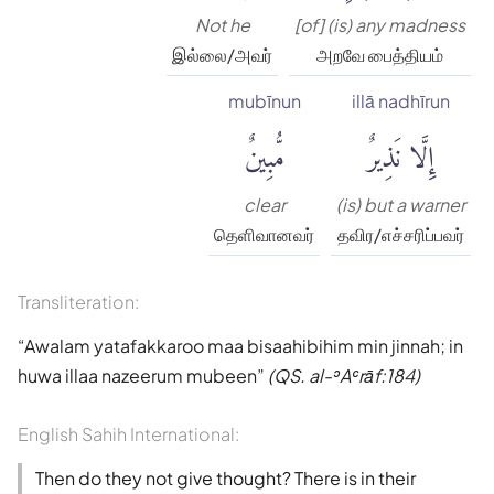
Not he
[of] (is) any madness
இல்லை/அவர்
அறவே பைத்தியம்
mubīnun
illā nadhīrun
إِلَّا نَذِيرٌ
مُّبِينٌ
clear
(is) but a warner
தெளிவானவர்
தவிர/எச்சரிப்பவர்
Transliteration:
Awalam yatafakkaroo maa bisaahibihim min jinnah; in
huwa illaa nazeerum mubeen
(QS. al-ʾAʿrāf:184)
English Sahih International:
Then do they not give thought? There is in their