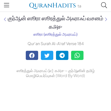
QuranHadits
ta
குர்ஆன் ஸூரா ஸூரத்துல் அஃராஃப் வசனம்
௧௮௪
ஸூரா (ஸூரத்துல் அஃராஃப்)
Jan Trust Foundation
Qur'an Surah Al-A'raf Verse 184
Mufti Omar Sheriff Qasimi,
Darul Huda
ஸூரத்துல் அஃராஃப் [௭]: ௧௮௪ ~ குர்ஆனின் தமிழ்
மொழிபெயர்ப்புகள் (Word By Word)