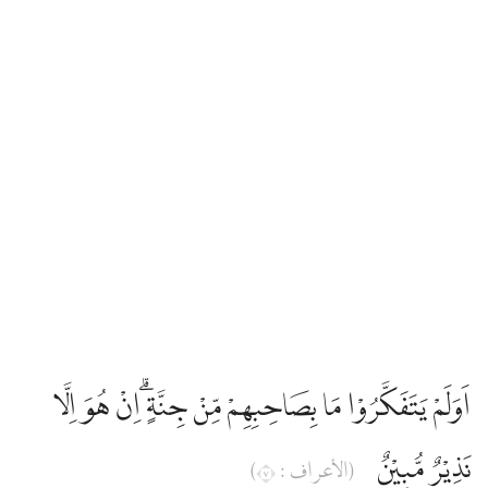
اَوَلَمْ يَتَفَكَّرُوْا مَا بِصَاحِبِهِمْ مِّنْ جِنَّةٍۗ اِنْ هُوَ اِلَّا
نَذِيْرٌ مُّبِيْنٌ
(الأعراف : ٧)