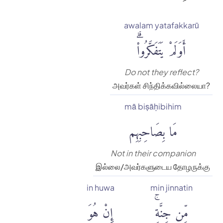
awalam yatafakkarū
أَوَلَمْ يَتَفَكَّرُوا۟ۗ
Do not they reflect?
அவர்கள் சிந்திக்கவில்லையா?
mā biṣāḥibihim
مَا بِصَاحِبِهِم
Not in their companion
இல்லை/அவர்களுடைய தோழருக்கு
in huwa
min jinnatin
مِّن جِنَّةٍۚ
إِنْ هُوَ