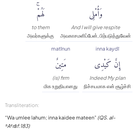
وَأُمْلِى
لَهُمْۚ
to them
And I will give respite
அவர்களுக்கு
அவகாசமளிப்பேன், பிற்படுத்துவேன்
matīnun
inna kaydī
إِنَّ كَيْدِى
مَتِينٌ
(is) firm
Indeed My plan
மிக உறுதியானது
நிச்சயமாக என் சூழ்ச்சி
Transliteration:
Wa umlee lahum; inna kaidee mateen
(QS. al-
ʾAʿrāf:183)