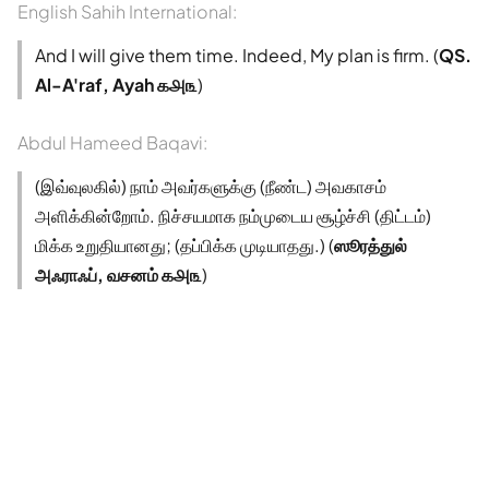
English Sahih International:
And I will give them time. Indeed, My plan is firm. (
QS.
Al-A'raf, Ayah ௧௮௩
)
Abdul Hameed Baqavi:
(இவ்வுலகில்) நாம் அவர்களுக்கு (நீண்ட) அவகாசம்
அளிக்கின்றோம். நிச்சயமாக நம்முடைய சூழ்ச்சி (திட்டம்)
மிக்க உறுதியானது; (தப்பிக்க முடியாதது.) (
ஸூரத்துல்
அஃராஃப், வசனம் ௧௮௩
)