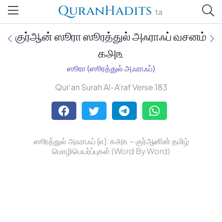
QuranHadits
ta
குர்ஆன் ஸூரா ஸூரத்துல் அஃராஃப் வசனம்
௧௮௩
ஸூரா (ஸூரத்துல் அஃராஃப்)
Jan Trust Foundation
Qur'an Surah Al-A'raf Verse 183
Mufti Omar Sheriff Qasimi,
Darul Huda
ஸூரத்துல் அஃராஃப் [௭]: ௧௮௩ ~ குர்ஆனின் தமிழ்
மொழிபெயர்ப்புகள் (Word By Word)