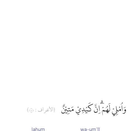
وَاُمْلِيْ لَهُمْ ۗاِنَّ كَيْدِيْ مَتِيْنٌ
(الأعراف : ٧)
lahum
wa-um'lī