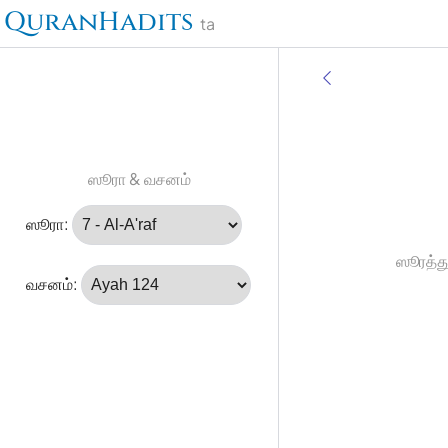
QuranHadits
ta
ஸூரா & வசனம்
ஸூரா:
ஸூரத்து
வசனம்: