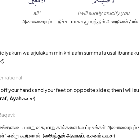
all"
I will surely crucify you
அனைவரையும்
நிச்சயமாக கழுமரத்தில் அறைவேன்/உங
aidiyakum wa arjulakum min khilaafin summa la usallibanna
4)
ernational:
ut off your hands and your feet on opposite sides; then I will s
'raf, Ayah ௧௨௪
)
aqavi:
 உங்களுடைய மாறு கை, மாறு கால்களை வெட்டி உங்கள் அனைவரையும் 
்" என்று கூறினான். (
ஸூரத்துல் அஃராஃப், வசனம் ௧௨௪
)