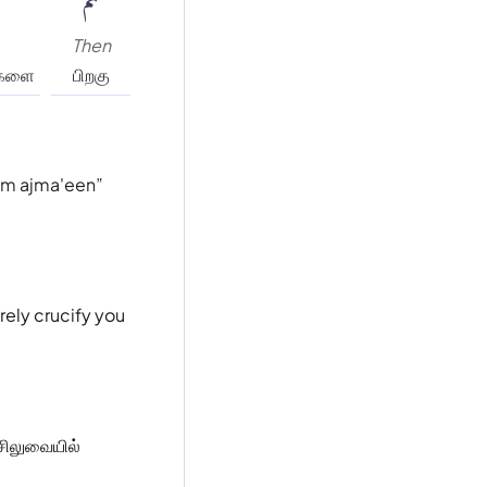
Then
்களை
பிறகு
kum ajma'een
urely crucify you
சிலுவையில்