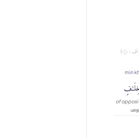
(ف : ٧
min kh
خِلَٰفٍ
of opposit
மாற