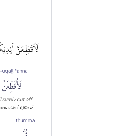
لَاُقَطِّعَنَّ اَيْدِيَ
a-uqaṭṭiʿanna
لَأُقَطِّعَنَّ
ll surely cut off
யமாக வெட்டுவேன்
thumma
ثُمَّ