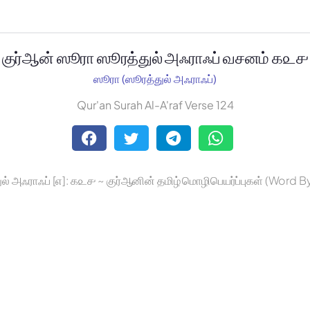
குர்ஆன் ஸூரா ஸூரத்துல் அஃராஃப் வசனம் ௧௨௪
ஸூரா (ஸூரத்துல் அஃராஃப்)
Qur'an Surah Al-A'raf Verse 124
ல் அஃராஃப் [௭]: ௧௨௪ ~ குர்ஆனின் தமிழ் மொழிபெயர்ப்புகள் (Word 