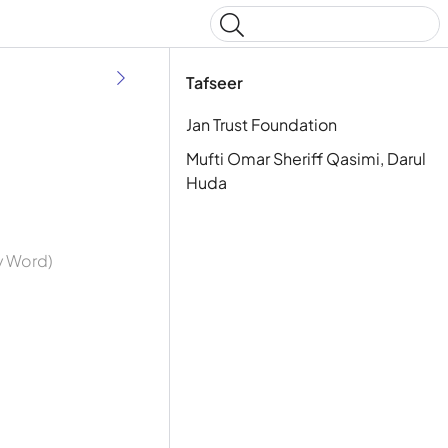
Type to start searching
Tafseer
Jan Trust Foundation
Mufti Omar Sheriff Qasimi, Darul
Huda
By Word)