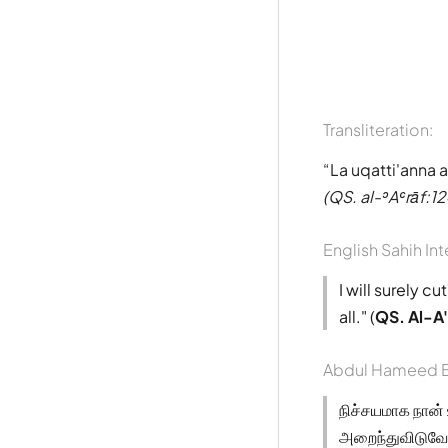
Transliteration:
La uqatti'anna 
(QS. al-ʾAʿrāf:12
English Sahih Int
I will surely c
all." (
QS. Al-A
Abdul Hameed B
நிச்சயமாக நான்
அறைந்துவிடுவேன