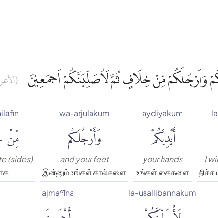
كُمْ وَاَرْجُلَكُمْ مِّنْ خِلَافٍ ثُمَّ لَاُصَلِّبَنَّكُمْ اَجْمَعِيْنَ
الأعرا)
ilāfin
wa-arjulakum
aydiyakum
l
أَيْدِيَكُمْ
وَأَرْجُلَكُم
مِّنْ 
e (sides)
and your feet
your hands
I wi
ாக
இன்னும் உங்கள் கால்களை
உங்கள் கைகளை
நிச்ச
ajmaʿīna
la-uṣallibannakum
لَأُصَلِّبَنَّكُمْ
أَجْمَعِينَ