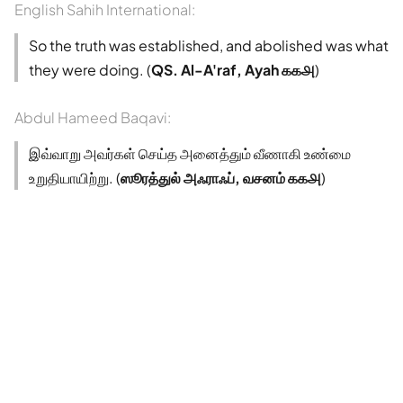
English Sahih International:
So the truth was established, and abolished was what
they were doing. (
QS. Al-A'raf, Ayah ௧௧௮
)
Abdul Hameed Baqavi:
இவ்வாறு அவர்கள் செய்த அனைத்தும் வீணாகி உண்மை
உறுதியாயிற்று. (
ஸூரத்துல் அஃராஃப், வசனம் ௧௧௮
)