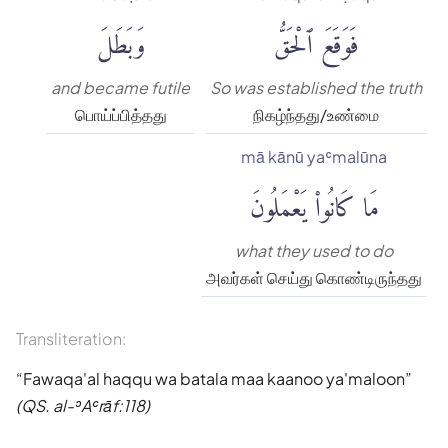
فَوَقَعَ ٱلْحَقُّ
وَبَطَلَ
and became futile
So was established the truth
பொய்ப்பித்தது
நிகழ்ந்தது/உண்மை
mā kānū yaʿmalūna
مَا كَانُوا۟ يَعْمَلُونَ
what they used to do
அவர்கள் செய்து கொண்டிருந்தது
Transliteration:
Fawaqa'al haqqu wa batala maa kaanoo ya'maloon
(QS. al-ʾAʿrāf:118)