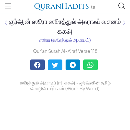
QuranHadits
ta
குர்ஆன் ஸூரா ஸூரத்துல் அஃராஃப் வசனம்
௧௧௮
ஸூரா (ஸூரத்துல் அஃராஃப்)
Jan Trust Foundation
Qur'an Surah Al-A'raf Verse 118
Mufti Omar Sheriff Qasimi,
Darul Huda
ஸூரத்துல் அஃராஃப் [௭]: ௧௧௮ ~ குர்ஆனின் தமிழ்
மொழிபெயர்ப்புகள் (Word By Word)