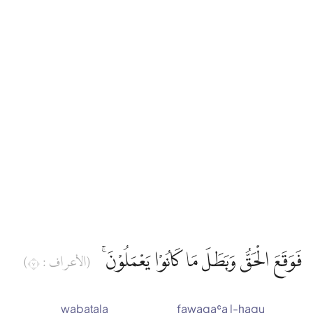
فَوَقَعَ الْحَقُّ وَبَطَلَ مَا كَانُوْا يَعْمَلُوْنَۚ
(الأعراف : ٧)
wabaṭala
fawaqaʿa l-ḥaqu