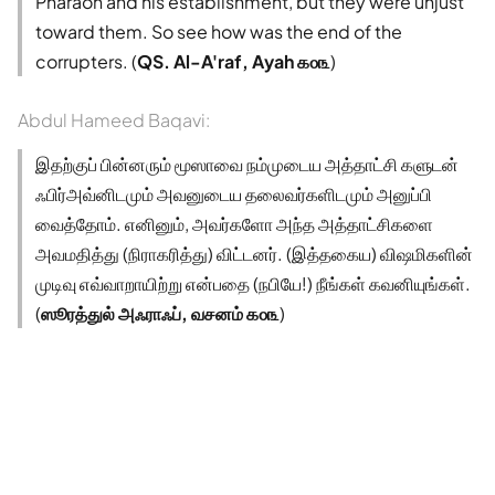
Pharaoh and his establishment, but they were unjust
toward them. So see how was the end of the
corrupters. (
QS. Al-A'raf, Ayah ௧௦௩
)
Abdul Hameed Baqavi:
இதற்குப் பின்னரும் மூஸாவை நம்முடைய அத்தாட்சி களுடன்
ஃபிர்அவ்னிடமும் அவனுடைய தலைவர்களிடமும் அனுப்பி
வைத்தோம். எனினும், அவர்களோ அந்த அத்தாட்சிகளை
அவமதித்து (நிராகரித்து) விட்டனர். (இத்தகைய) விஷமிகளின்
முடிவு எவ்வாறாயிற்று என்பதை (நபியே!) நீங்கள் கவனியுங்கள்.
(
ஸூரத்துல் அஃராஃப், வசனம் ௧௦௩
)