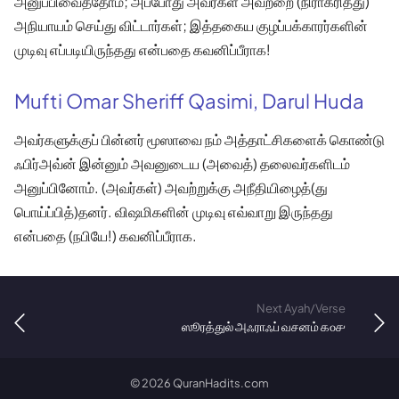
அனுப்பிவைத்தோம்; அப்போது அவர்கள் அவற்றை (நிராகரித்து)
அநியாயம் செய்து விட்டார்கள்; இத்தகைய குழப்பக்காரர்களின்
முடிவு எப்படியிருந்தது என்பதை கவனிப்பீராக!
Mufti Omar Sheriff Qasimi, Darul Huda
அவர்களுக்குப் பின்னர் மூஸாவை நம் அத்தாட்சிகளைக் கொண்டு
ஃபிர்அவ்ன் இன்னும் அவனுடைய (அவைத்) தலைவர்களிடம்
அனுப்பினோம். (அவர்கள்) அவற்றுக்கு அநீதியிழைத்(து
பொய்ப்பித்)தனர். விஷமிகளின் முடிவு எவ்வாறு இருந்தது
என்பதை (நபியே!) கவனிப்பீராக.
Next Ayah/Verse
ஸூரத்துல் அஃராஃப் வசனம் ௧௦௪
©
2026
QuranHadits.com