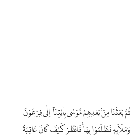
ثُمَّ بَعَثْنَا مِنْۢ بَعْدِهِمْ مُّوْسٰى بِاٰيٰتِنَآ اِلٰى فِرْعَوْنَ
وَمَلَا۟ىِٕهٖ فَظَلَمُوْا بِهَاۚ فَانْظُرْ كَيْفَ كَانَ عَاقِبَةُ