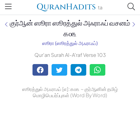
QuranHadits
ta
குர்ஆன் ஸூரா ஸூரத்துல் அஃராஃப் வசனம்
௧௦௩
ஸூரா (ஸூரத்துல் அஃராஃப்)
Jan Trust Foundation
Qur'an Surah Al-A'raf Verse 103
Mufti Omar Sheriff Qasimi,
Darul Huda
ஸூரத்துல் அஃராஃப் [௭]: ௧௦௩ ~ குர்ஆனின் தமிழ்
மொழிபெயர்ப்புகள் (Word By Word)