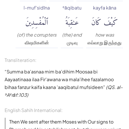
l-muf'sidīna
ʿāqibatu
kayfa kāna
كَيْفَ كَانَ
عَٰقِبَةُ
ٱلْمُفْسِدِينَ
(of) the corrupters
(the) end
how was
விஷமிகளின்
முடிவு
எவ்வாறு இருந்தது
Transliteration:
Summa ba'asnaa mim ba'dihim Moosaa bi
Aayaatinaaa ilaa Fir'awana wa mala'ihee fazalamoo
bihaa fanzur kaifa kaana 'aaqibatul mufsideen
(QS. al-
ʾAʿrāf:103)
English Sahih International:
Then We sent after them Moses with Our signs to