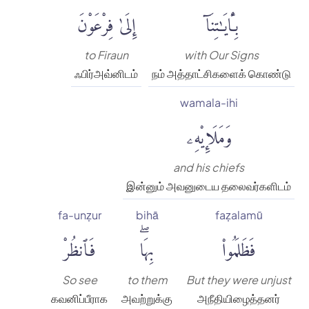
بِـَٔايَٰتِنَآ
إِلَىٰ فِرْعَوْنَ
to Firaun
with Our Signs
ஃபிர்அவ்னிடம்
நம் அத்தாட்சிகளைக் கொண்டு
wamala-ihi
وَمَلَإِي۟هِۦ
and his chiefs
இன்னும் அவனுடைய தலைவர்களிடம்
fa-unẓur
bihā
faẓalamū
فَظَلَمُوا۟
بِهَاۖ
فَٱنظُرْ
So see
to them
But they were unjust
கவனிப்பீராக
அவற்றுக்கு
அநீதியிழைத்தனர்