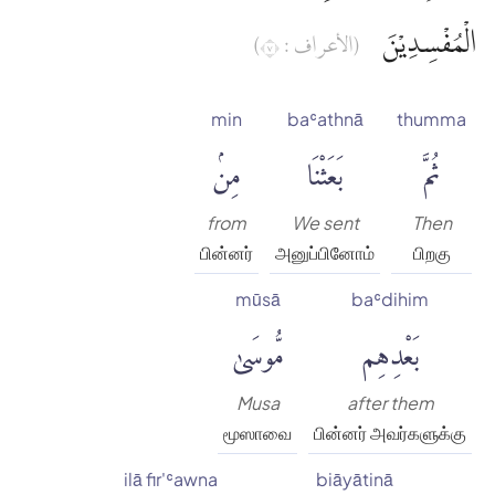
الْمُفْسِدِيْنَ
(الأعراف : ٧)
min
baʿathnā
thumma
ثُمَّ
بَعَثْنَا
مِنۢ
from
We sent
Then
பின்னர்
அனுப்பினோம்
பிறகு
mūsā
baʿdihim
بَعْدِهِم
مُّوسَىٰ
Musa
after them
மூஸாவை
பின்னர் அவர்களுக்கு
ilā fir'ʿawna
biāyātinā