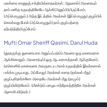
மலக்கை காணுஞ் சக்தியில்லாதவர்கள்; ஆதலால்) அவரையும்
நாம் மனித உருவத்திலேயே ஆக்கி(அனுப்பி)யிருப்போம்,
(அப்பொழுதும்,) அந்த இடத்தில் அவர்கள் (இப்பொழுது) குழம்பிக்
கொள்வது போல் (அப்பொழுதும்) நாம் குழப்பத்தை
ஏற்படுத்தியிருப்போம்.
Mufti Omar Sheriff Qasimi, Darul Huda
(தூதருக்கு துணையாக அனுப்பப்படும்) அவரை ஒரு வானவராக
ஆக்கினாலும், அவரை(யும்) ஒரு ஆடவராகத்தான் ஆக்குவோம்;
(ஏனெனில் வானவரை அவருடைய அசல் உருவத்தில் இவர்களால்
பார்க்க முடியாது. அப்போது) அவர்கள் எதை (தங்கள் மீது)
குழப்புகிறார்களோ அதையே அவர்கள் மீது (நாமும்)
குழப்பிவிடுவோம். (மீண்டும் பழைய சந்தேகத்திற்கே அவர்கள்
ஆளாகி விடுவர்.)