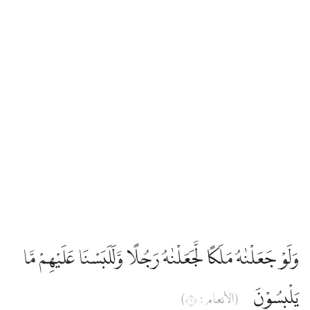
وَلَوْ جَعَلْنٰهُ مَلَكًا لَّجَعَلْنٰهُ رَجُلًا وَّلَلَبَسْنَا عَلَيْهِمْ مَّا
يَلْبِسُوْنَ
(الأنعام : ٦)