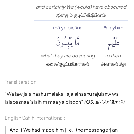
and certainly We (would) have obscured
இன்னும் குழப்பிவிடுவோம்
mā yalbisūna
ʿalayhim
عَلَيْهِم
مَّا يَلْبِسُونَ
what they are obscuring
to them
எதை/குழப்புகிறார்கள்
அவர்கள் மீது
Transliteration:
Wa law ja'alnaahu malakal laja'alnaahu rajulanw wa
lalabasnaa 'alaihim maa yalbisoon
(QS. al-ʾAnʿām:9)
English Sahih International:
And if We had made him [i.e., the messenger] an