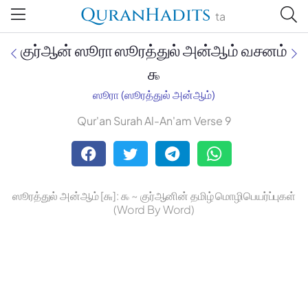
QuranHadits
ta
குர்ஆன் ஸூரா ஸூரத்துல் அன்ஆம் வசனம்
௯
ஸூரா (ஸூரத்துல் அன்ஆம்)
Jan Trust Foundation
Qur'an Surah Al-An'am Verse 9
Mufti Omar Sheriff Qasimi,
Darul Huda
ஸூரத்துல் அன்ஆம் [௬]: ௯ ~ குர்ஆனின் தமிழ் மொழிபெயர்ப்புகள்
(Word By Word)