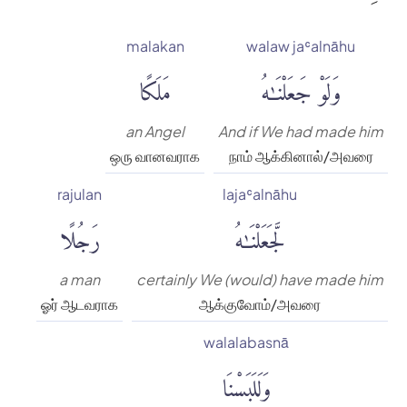
malakan
walaw jaʿalnāhu
وَلَوْ جَعَلْنَٰهُ
مَلَكًا
an Angel
And if We had made him
ஒரு வானவராக
நாம் ஆக்கினால்/அவரை
rajulan
lajaʿalnāhu
لَّجَعَلْنَٰهُ
رَجُلًا
a man
certainly We (would) have made him
ஓர் ஆடவராக
ஆக்குவோம்/அவரை
walalabasnā
وَلَلَبَسْنَا