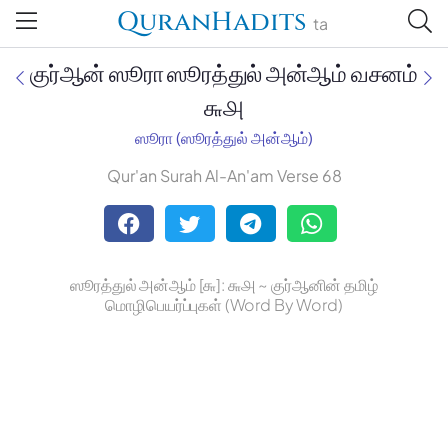
QuranHadits
ta
குர்ஆன் ஸூரா ஸூரத்துல் அன்ஆம் வசனம்
௬௮
ஸூரா (ஸூரத்துல் அன்ஆம்)
Jan Trust Foundation
Qur'an Surah Al-An'am Verse 68
Mufti Omar Sheriff Qasimi,
Darul Huda
ஸூரத்துல் அன்ஆம் [௬]: ௬௮ ~ குர்ஆனின் தமிழ்
மொழிபெயர்ப்புகள் (Word By Word)