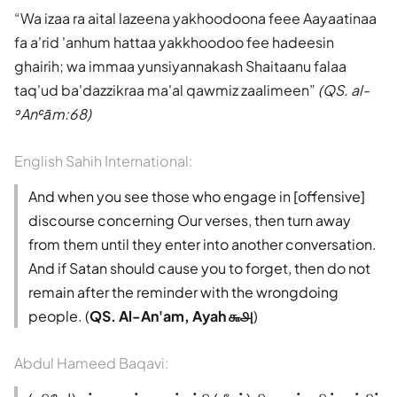
Wa izaa ra aital lazeena yakhoodoona feee Aayaatinaa
fa a'rid 'anhum hattaa yakkhoodoo fee hadeesin
ghairih; wa immaa yunsiyannakash Shaitaanu falaa
taq'ud ba'dazzikraa ma'al qawmiz zaalimeen
(QS. al-
ʾAnʿām:68)
English Sahih International:
And when you see those who engage in [offensive]
discourse concerning Our verses, then turn away
from them until they enter into another conversation.
And if Satan should cause you to forget, then do not
remain after the reminder with the wrongdoing
people. (
QS. Al-An'am, Ayah ௬௮
)
Abdul Hameed Baqavi: