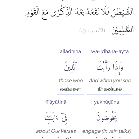
الشَّيْطٰنُ فَلَا تَقْعُدْ بَعْدَ الذِّكْرٰى مَعَ الْقَوْمِ
الظّٰلِمِيْنَ
(الأنعام : ٦)
alladhīna
wa-idhā ra-ayta
وَإِذَا رَأَيْتَ
ٱلَّذِينَ
those who
And when you see
எவர்களை
நீர் கண்டால்
fī āyātinā
yakhūḍūna
يَخُوضُونَ
فِىٓ ءَايَٰتِنَا
about Our Verses
engage (in vain talks)