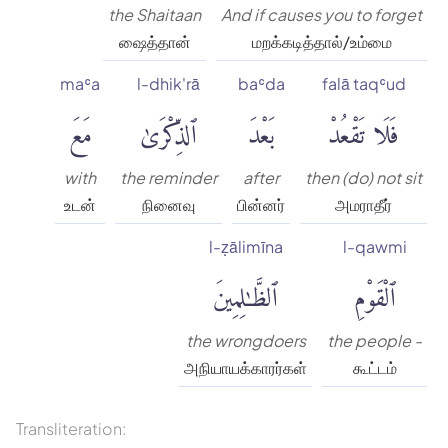
the Shaitaan
And if causes you to forget
ஷைத்தான்
மறக்கடித்தால்/உம்மை
maʿa
l-dhik'rā
baʿda
falā taqʿud
فَلَا تَقْعُدْ
بَعْدَ
ٱلذِّكْرَىٰ
مَعَ
with
the reminder
after
then (do) not sit
உடன்
நினைவு
பின்னர்
அமராதீர்
l-ẓālimīna
l-qawmi
ٱلْقَوْمِ
ٱلظَّٰلِمِينَ
the wrongdoers
the people -
அநியாயக்காரர்கள்
கூட்டம்
Transliteration: