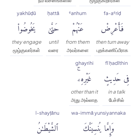
நம் வசனங்களில்
மூழ்குகிறார்கள்
yakhūḍū
ḥattā
ʿanhum
fa-aʿriḍ
فَأَعْرِضْ
عَنْهُمْ
حَتَّىٰ
يَخُوضُوا۟
they engage
until
from them
then turn away
மூழ்குவார்கள்
வரை
அவர்களை
புறக்கணிப்பீராக
ghayrihi
fī ḥadīthin
فِى حَدِيثٍ
غَيْرِهِۦۚ
other than it
in a talk
அது அல்லாத
பேச்சில்
l-shayṭānu
wa-immā yunsiyannaka
وَإِمَّا يُنسِيَنَّكَ
ٱلشَّيْطَٰنُ