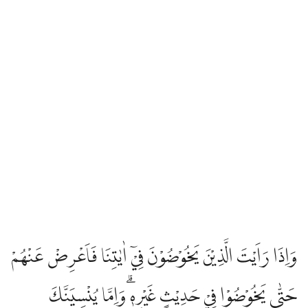
وَاِذَا رَاَيْتَ الَّذِيْنَ يَخُوْضُوْنَ فِيْٓ اٰيٰتِنَا فَاَعْرِضْ عَنْهُمْ
حَتّٰى يَخُوْضُوْا فِيْ حَدِيْثٍ غَيْرِهٖۗ وَاِمَّا يُنْسِيَنَّكَ