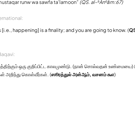
 mustaqar runw wa sawfa ta'lamoon
(QS. al-ʾAnʿām:67)
ernational:
[i.e., happening] is a finality; and you are going to know. (
QS
aqavi:
திற்கும் ஒரு குறிப்பிட்ட காலமுண்டு. (நான் சொல்வதன் உண்மையை)
ள் அறிந்து கொள்வீர்கள். (
ஸூரத்துல் அன்ஆம், வசனம் ௬௭
)