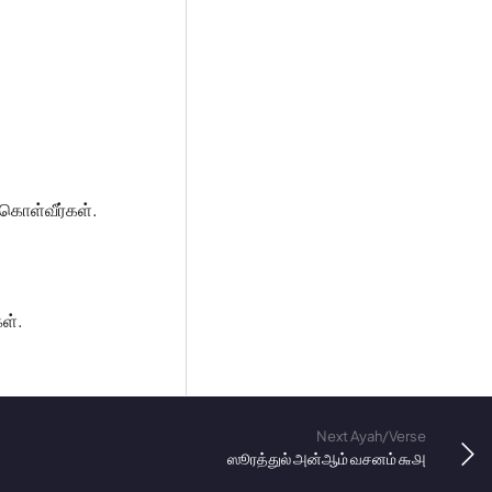
 கொள்வீர்கள்.
ள்.
Next Ayah/Verse
ஸூரத்துல் அன்ஆம் வசனம் ௬௮