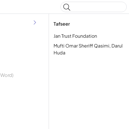
Type to start searching
Tafseer
Jan Trust Foundation
Mufti Omar Sheriff Qasimi, Darul
Huda
y Word)