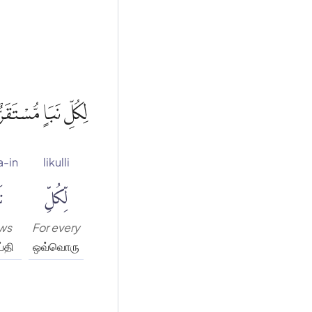
لِكُلِّ نَبَاٍ مُّسْتَق
a-in
likulli
لِّكُلِّ
نَ
ws
For every
்தி
ஒவ்வொரு