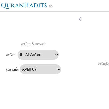
QuranHadits
ta
ஸூரா & வசனம்
ஸூரா:
ஸூரத்த
வசனம்: