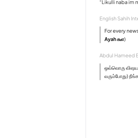
Likulli naba im
English Sahih Int
For every news 
Ayah ௬௭
)
Abdul Hameed B
ஒவ்வொரு விஷயத்
வரும்போது) நீங்க