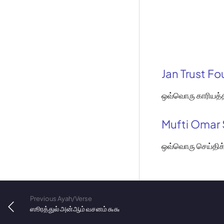
Jan Trust F
ஒவ்வொரு காரியத்தி
Mufti Omar 
ஒவ்வொரு செய்திக்க
Previous Ayah/Verse
ஸூரத்துல் அன்ஆம் வசனம் ௬௬