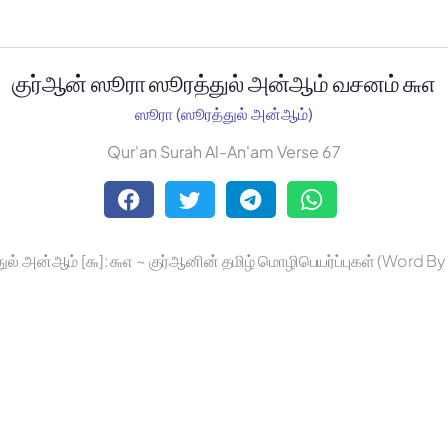
குர்ஆன் ஸூரா ஸூரத்துல் அன்ஆம் வசனம் ௬௭
ஸூரா (ஸூரத்துல் அன்ஆம்)
Qur'an Surah Al-An'am Verse 67
ுல் அன்ஆம் [௬]: ௬௭ ~ குர்ஆனின் தமிழ் மொழிபெயர்ப்புகள் (Word B