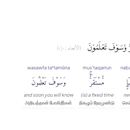
َرٌّ وَّسَوْفَ تَعْلَمُوْنَ
(الأنعام : ٦)
wasawfa taʿlamūna
mus'taqarrun
nab
بَإٍ
مُّسْتَقَرٌّۚ
وَسَوْفَ تَعْلَمُونَ
and soon you will know
(is) a fixed time
ne
அறியத்தான் போகிறீர்கள்
நிகழும் நேரமுண்டு
செய