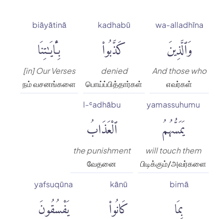
biāyātinā
kadhabū
wa-alladhīna
وَٱلَّذِينَ
كَذَّبُوا۟
بِـَٔايَٰتِنَا
[in] Our Verses
denied
And those who
நம் வசனங்களை
பொய்ப்பித்தார்கள்
எவர்கள்
l-ʿadhābu
yamassuhumu
يَمَسُّهُمُ
ٱلْعَذَابُ
the punishment
will touch them
வேதனை
பிடிக்கும்/அவர்களை
yafsuqūna
kānū
bimā
بِمَا
كَانُوا۟
يَفْسُقُونَ