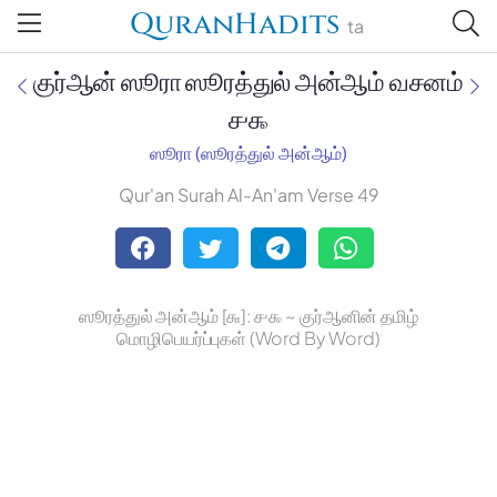
QuranHadits
ta
குர்ஆன் ஸூரா ஸூரத்துல் அன்ஆம் வசனம்
௪௯
ஸூரா (ஸூரத்துல் அன்ஆம்)
Jan Trust Foundation
Qur'an Surah Al-An'am Verse 49
Mufti Omar Sheriff Qasimi,
Darul Huda
ஸூரத்துல் அன்ஆம் [௬]: ௪௯ ~ குர்ஆனின் தமிழ்
மொழிபெயர்ப்புகள் (Word By Word)