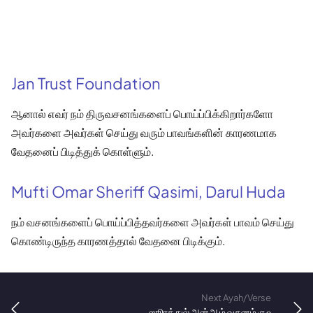
Jan Trust Foundation
ஆனால் எவர் நம் திருவசனங்களைப் பொய்ப்பிக்கிறார்களோ
அவர்களை அவர்கள் செய்து வரும் பாவங்களின் காரணமாக
வேதனைப் பிடித்துக் கொள்ளும்.
Mufti Omar Sheriff Qasimi, Darul Huda
நம் வசனங்களைப் பொய்ப்பித்தவர்களை அவர்கள் பாவம் செய்து
கொண்டிருந்த காரணத்தால் வேதனை பிடிக்கும்.
Next Ayah/Verse
ஸூரத்துல் அன்ஆம் வசனம் ௫௦