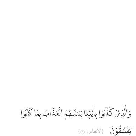
وَالَّذِيْنَ كَذَّبُوْا بِاٰيٰتِنَا يَمَسُّهُمُ الْعَذَابُ بِمَا كَانُوْا
يَفْسُقُوْنَ
(الأنعام : ٦)