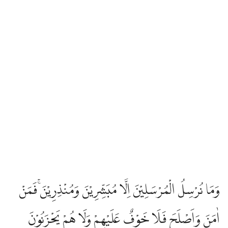
وَمَا نُرْسِلُ الْمُرْسَلِيْنَ اِلَّا مُبَشِّرِيْنَ وَمُنْذِرِيْنَۚ فَمَنْ
اٰمَنَ وَاَصْلَحَ فَلَا خَوْفٌ عَلَيْهِمْ وَلَا هُمْ يَحْزَنُوْنَ