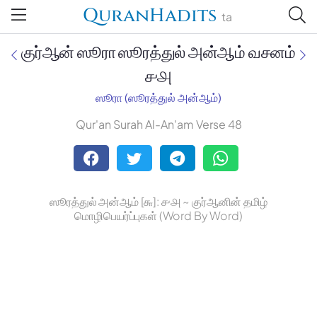
QuranHadits
ta
குர்ஆன் ஸூரா ஸூரத்துல் அன்ஆம் வசனம்
௪௮
ஸூரா (ஸூரத்துல் அன்ஆம்)
Jan Trust Foundation
Qur'an Surah Al-An'am Verse 48
Mufti Omar Sheriff Qasimi,
Darul Huda
ஸூரத்துல் அன்ஆம் [௬]: ௪௮ ~ குர்ஆனின் தமிழ்
மொழிபெயர்ப்புகள் (Word By Word)