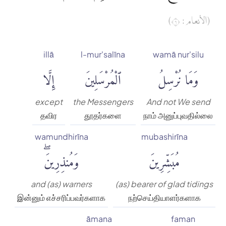
(الأنعام : ٦)
illā
l-mur'salīna
wamā nur'silu
وَمَا نُرْسِلُ
ٱلْمُرْسَلِينَ
إِلَّا
except
the Messengers
And not We send
தவிர
தூதர்களை
நாம் அனுப்புவதில்லை
wamundhirīna
mubashirīna
مُبَشِّرِينَ
وَمُنذِرِينَۖ
and (as) warners
(as) bearer of glad tidings
இன்னும் எச்சரிப்பவர்களாக
நற்செய்தியாளர்களாக
āmana
faman