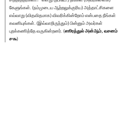
கேளுங்கள். (நம்முடைய ஆற்றலுக்குரிய) அத்தாட்சிகளை
எவ்வாறு (விதவிதமாக) விவரிக்கின்றோம் என்பதை நீங்கள்
கவனியுங்கள். (இவ்வாறிருந்தும்) பின்னும் அவர்கள்
புறக்கணித்தே வருகின்றனர். (
ஸூரத்துல் அன்ஆம், வசனம்
௪௬
)