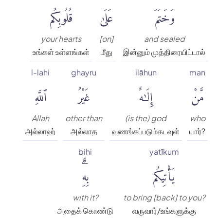
وَخَتَمَ
عَلَىٰ
قُلُوبِكُم
your hearts
[on]
and sealed
உங்கள் உள்ளங்கள்
மீது
இன்னும் முத்திரையிட்டால்
l-lahi
ghayru
ilāhun
man
مَّنْ
إِلَٰهٌ
غَيْرُ
ٱللَّهِ
Allah
other than
(is the) god
who
அல்லாஹ்
அல்லாத
வணங்கப்படும்கடவுள்
யார்?
bihi
yatīkum
يَأْتِيكُم
بِهِۗ
with it?
to bring [back] to you?
அதைக் கொண்டு
வருவார்/உங்களுக்கு