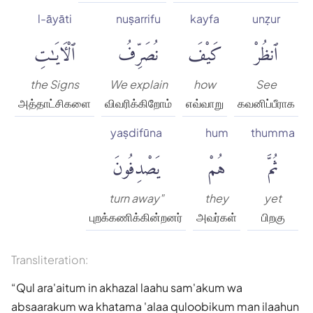
l-āyāti
nuṣarrifu
kayfa
unẓur
ٱنظُرْ
كَيْفَ
نُصَرِّفُ
ٱلْءَايَٰتِ
the Signs
We explain
how
See
அத்தாட்சிகளை
விவரிக்கிறோம்
எவ்வாறு
கவனிப்பீராக
yaṣdifūna
hum
thumma
ثُمَّ
هُمْ
يَصْدِفُونَ
turn away"
they
yet
புறக்கணிக்கின்றனர்
அவர்கள்
பிறகு
Transliteration:
Qul ara'aitum in akhazal laahu sam'akum wa
absaarakum wa khatama 'alaa quloobikum man ilaahun