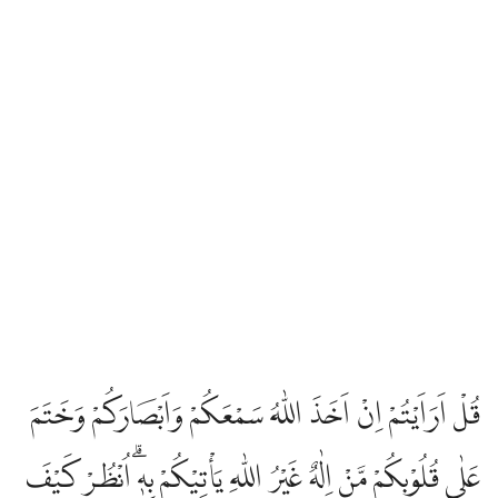
قُلْ اَرَاَيْتُمْ اِنْ اَخَذَ اللّٰهُ سَمْعَكُمْ وَاَبْصَارَكُمْ وَخَتَمَ
عَلٰى قُلُوْبِكُمْ مَّنْ اِلٰهٌ غَيْرُ اللّٰهِ يَأْتِيْكُمْ بِهٖۗ اُنْظُرْ كَيْفَ