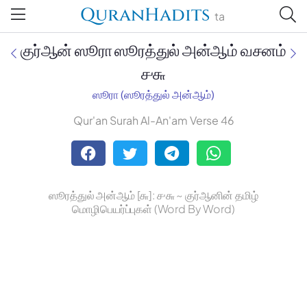
QuranHadits
ta
குர்ஆன் ஸூரா ஸூரத்துல் அன்ஆம் வசனம்
௪௬
ஸூரா (ஸூரத்துல் அன்ஆம்)
Jan Trust Foundation
Qur'an Surah Al-An'am Verse 46
Mufti Omar Sheriff Qasimi,
Darul Huda
ஸூரத்துல் அன்ஆம் [௬]: ௪௬ ~ குர்ஆனின் தமிழ்
மொழிபெயர்ப்புகள் (Word By Word)