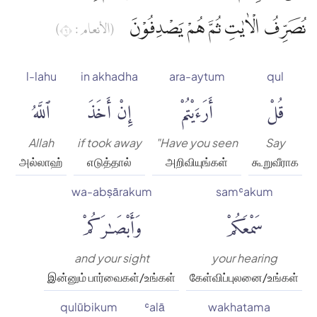
نُصَرِّفُ الْاٰيٰتِ ثُمَّ هُمْ يَصْدِفُوْنَ
(الأنعام : ٦)
l-lahu
in akhadha
ara-aytum
qul
قُلْ
أَرَءَيْتُمْ
إِنْ أَخَذَ
ٱللَّهُ
Allah
if took away
"Have you seen
Say
அல்லாஹ்
எடுத்தால்
அறிவியுங்கள்
கூறுவீராக
wa-abṣārakum
samʿakum
سَمْعَكُمْ
وَأَبْصَٰرَكُمْ
and your sight
your hearing
இன்னும் பார்வைகள்/உங்கள்
கேள்விப்புலனை/உங்கள்
qulūbikum
ʿalā
wakhatama