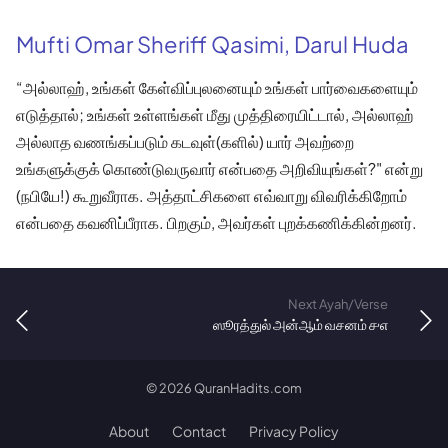
Mufti Omar Sheriff Qasimi, Darul Huda
“அல்லாஹ், உங்கள் கேள்விப்புலனையும் உங்கள் பார்வைகளையும்
எடுத்தால்; உங்கள் உள்ளங்கள் மீது முத்திரையிட்டால், அல்லாஹ்
அல்லாத வணங்கப்படும் கடவுள்(களில்) யார் அவற்றை
உங்களுக்குக் கொண்டுவருவார் என்பதை அறிவியுங்கள்?" என்று
(நபியே!) கூறுவீராக. அத்தாட்சிகளை எவ்வாறு விவரிக்கிறோம்
என்பதை கவனிப்பீராக. பிறகும், அவர்கள் புறக்கணிக்கின்றனர்.
Next Ayah/Verse
ஸூரத்துல் அன்ஆம் வசனம் ௪௭
©
2026
QuranHadits.com
About
Contact
Privacy Policy