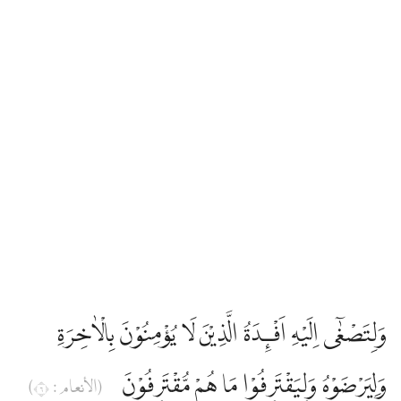
وَلِتَصْغٰٓى اِلَيْهِ اَفْـِٕدَةُ الَّذِيْنَ لَا يُؤْمِنُوْنَ بِالْاٰخِرَةِ
وَلِيَرْضَوْهُ وَلِيَقْتَرِفُوْا مَا هُمْ مُّقْتَرِفُوْنَ
(الأنعام : ٦)