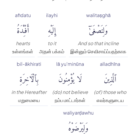
afidatu
ilayhi
walitaṣghā
وَلِتَصْغَىٰٓ
إِلَيْهِ
أَفْـِٔدَةُ
hearts
to it
And so that incline
உள்ளங்கள்
அதன் பக்கம்
இன்னும் செவிசாய்ப்பதற்காக
bil-ākhirati
lā yu'minūna
alladhīna
ٱلَّذِينَ
لَا يُؤْمِنُونَ
بِٱلْءَاخِرَةِ
in the Hereafter
(do) not believe
(of) those who
மறுமையை
நம்ப மாட்டார்கள்
எவர்களுடைய
waliyarḍawhu
وَلِيَرْضَوْهُ