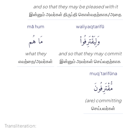
and so that they may be pleased with it
இன்னும் அவர்கள் திருப்தி கொள்வதற்காக/அதை
mā hum
waliyaqtarifū
وَلِيَقْتَرِفُوا۟
مَا هُم
what they
and so that they may commit
எவற்றை/அவர்கள்
இன்னும் அவர்கள் செய்வதற்காக
muq'tarifūna
مُّقْتَرِفُونَ
(are) committing
செய்பவர்கள்
Transliteration: