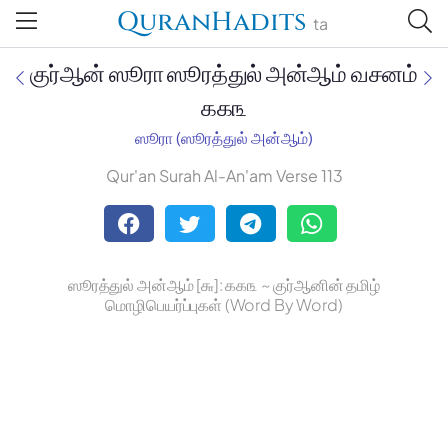
QuranHadits
ta
குர்ஆன் ஸூரா ஸூரத்துல் அன்ஆம் வசனம்
௧௧௩
ஸூரா (ஸூரத்துல் அன்ஆம்)
Jan Trust Foundation
Qur'an Surah Al-An'am Verse 113
Mufti Omar Sheriff Qasimi,
Darul Huda
ஸூரத்துல் அன்ஆம் [௬]: ௧௧௩ ~ குர்ஆனின் தமிழ்
மொழிபெயர்ப்புகள் (Word By Word)