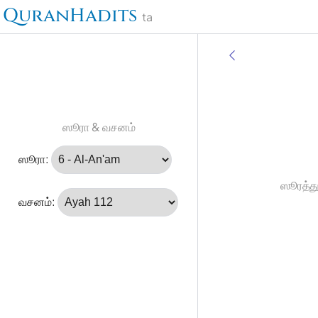
QuranHadits
ta
ஸூரா & வசனம்
ஸூரா:
ஸூரத்து
வசனம்: