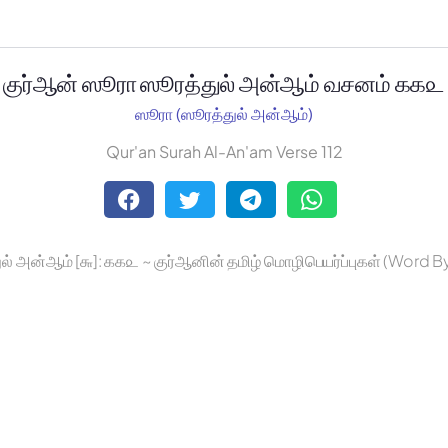
குர்ஆன் ஸூரா ஸூரத்துல் அன்ஆம் வசனம் ௧௧௨
ஸூரா (ஸூரத்துல் அன்ஆம்)
Qur'an Surah Al-An'am Verse 112
ல் அன்ஆம் [௬]: ௧௧௨ ~ குர்ஆனின் தமிழ் மொழிபெயர்ப்புகள் (Word 