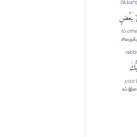
ilā baʿ
ىٰ بَعْضٍ
to othe
சிலருக்
rabb
ُّكَ
your 
உம் இ