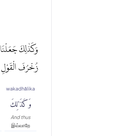
وَكَذٰلِكَ جَعَلْنَا ل
زُخْرُفَ الْقَوْلِ غُر
wakadhālika
وَكَذَٰلِكَ
And thus
இவ்வாறே