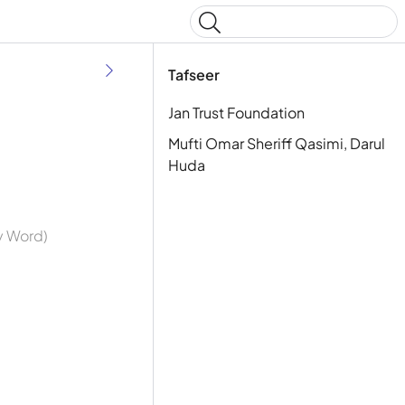
Type to start searching
Tafseer
Jan Trust Foundation
Mufti Omar Sheriff Qasimi, Darul
Huda
By Word)