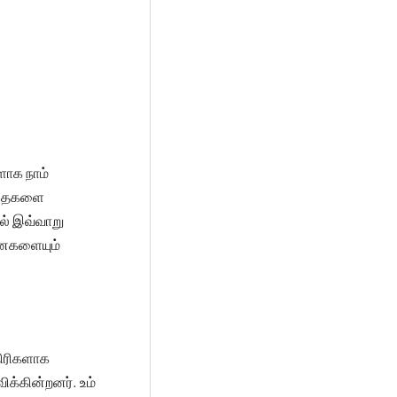
ளாக நாம்
த்தைகளை
ல் இவ்வாறு
பனைகளையும்
திரிகளாக
க்கின்றனர். உம்