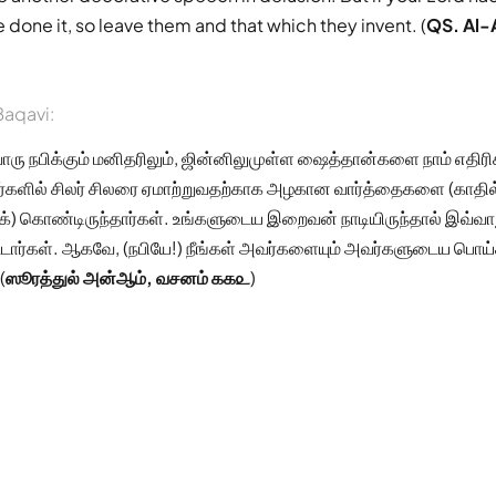
 done it, so leave them and that which they invent. (
QS. Al-
aqavi:
ு நபிக்கும் மனிதரிலும், ஜின்னிலுமுள்ள ஷைத்தான்களை நாம் எதிர
்களில் சிலர் சிலரை ஏமாற்றுவதற்காக அழகான வார்த்தைகளை (காதில
ுக்) கொண்டிருந்தார்கள். உங்களுடைய இறைவன் நாடியிருந்தால் இவ்வா
ட்டார்கள். ஆகவே, (நபியே!) நீங்கள் அவர்களையும் அவர்களுடைய பொய்க
(
ஸூரத்துல் அன்ஆம், வசனம் ௧௧௨
)