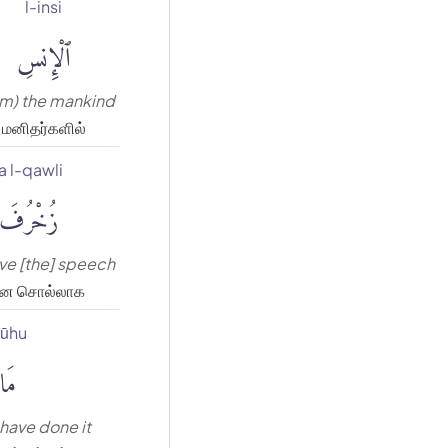
l-insi
ٱلْإِنسِ
om) the mankind
மனிதர்களில்
a l-qawli
زُخْرُفَ ٱ
ive [the] speech
ான சொல்லாக
lūhu
مَا 
 have done it