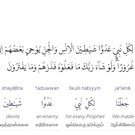
ِكُلِّ نَبِيٍّ عَدُوًّا شَيٰطِيْنَ الْاِنْسِ وَالْجِنِّ يُوْحِيْ بَعْضُهُمْ ا
ُوْرًا ۗوَلَوْ شَاۤءَ رَبُّكَ مَا فَعَلُوْهُ فَذَرْهُمْ وَمَا يَفْتَرُوْنَ
)
shayāṭīna
ʿaduwwan
likulli nabiyyin
jaʿalnā
جَعَلْنَا
لِكُلِّ نَبِىٍّ
عَدُوًّا
شَيَٰطِينَ
devils
an enemy
for every Prophet
We made
ைத்தான்களை
எதிரிகளாக
ஒவ்வொரு நபிக்கும்
ஆக்கினோம்