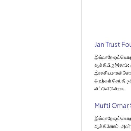
Jan Trust F
இவ்வாறே ஒவ்வொரு 
ஆக்கியிருந்தோம்;
இரகசியமாகச் சொல்
அவர்கள் செய்திரு
விட்டுவிடுவீராக.
Mufti Omar 
இவ்வாறே ஒவ்வொரு 
ஆக்கினோம். அவர்க