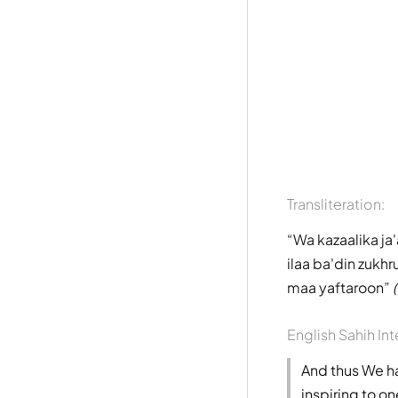
Transliteration:
Wa kazaalika ja
ilaa ba'din zukh
maa yaftaroon
English Sahih Int
And thus We h
inspiring to o