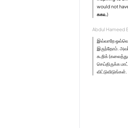
would not have
௧௧௨
)
Abdul Hameed B
இவ்வாறே ஒவ்வொர
இருந்தோம். அவர
கூறிக் (கலைத்த
செய்திருக்க மா
விட்டுவிடுங்கள். 