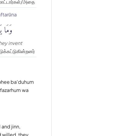
 மாட்டார்கள்/அதை
ftarūna
وَمَا يَ
hey invent
ுக்கட்டுகின்றனர்
yoohee ba'duhum
u fazarhum wa
and jinn,
 willed, they