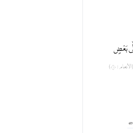
ِلٰى بَعْضٍ
(الأنعام : ٦
ஷ