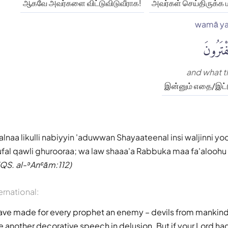
ஆகவே அவர்களை விட்டுவிடுவீராக!
அவர்கள் செய்திருக்க
wamā ya
فْتَرُونَ
and what t
இன்னும் எதை/இட்ட
'alnaa likulli nabiyyin 'aduwwan Shayaateenal insi waljinni 
rufal qawli ghurooraa; wa law shaaa'a Rabbuka maa fa'alooh
(QS. al-ʾAnʿām:112)
ernational:
ave made for every prophet an enemy – devils from mankind 
ne another decorative speech in delusion. But if your Lord had