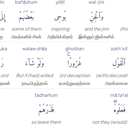
ḍin
baʿḍuhum
yūḥī
wal-jini
وَٱلْجِنِّ
يُوحِى
بَعْضُهُمْ
إِلَ
rs
some of them
inspiring
and the jinn
(fr
கு
அவர்களில் சிலர்
அறிவிக்கிறார்
இன்னும் ஜின்களில்
uka
walaw shāa
ghurūran
zukh'ruf
لْقَوْلِ
غُرُورًاۚ
وَلَوْ شَآءَ
رَب
Lord
But if (had) willed
(in) deception
(with) decorat
றைவன்
நாடியிருந்தால்
ஏமாற்றுவதற்காக
அலங்காரம
fadharhum
mā faʿa
فَعَلُوهُۖ
فَذَرْهُمْ
so leave them
not they (would)