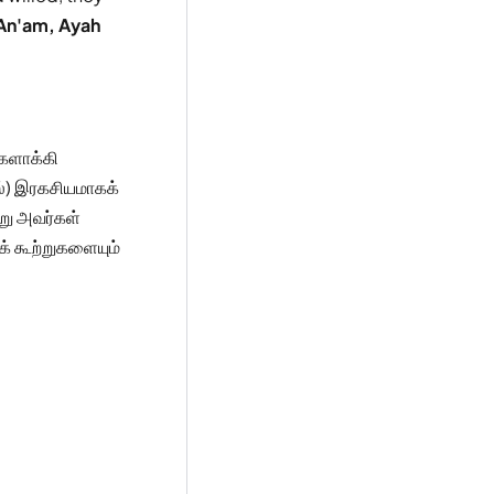
An'am, Ayah
ிகளாக்கி
்) இரகசியமாகக்
று அவர்கள்
் கூற்றுகளையும்