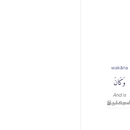
wakāna
وَكَانَ
And is
இருக்கிறான