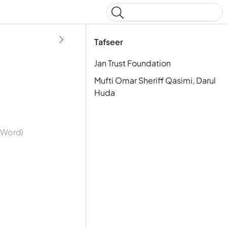
Type to start searching
Tafseer
Jan Trust Foundation
Mufti Omar Sheriff Qasimi, Darul
Huda
y Word)