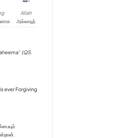
ng
Allah
ளனாக
அல்லாஹ்
 Raheema
(QS.
is ever Forgiving
்பையும்
ன்றான்.