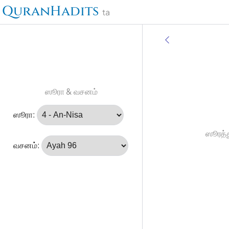
QuranHadits
ta
ஸூரா & வசனம்
ஸூரா:
ஸூரத்த
வசனம்: