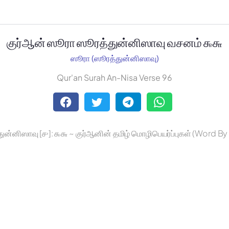
குர்ஆன் ஸூரா ஸூரத்துன்னிஸாவு வசனம் ௯௬
ஸூரா (ஸூரத்துன்னிஸாவு)
Qur'an Surah An-Nisa Verse 96
ுன்னிஸாவு [௪]: ௯௬ ~ குர்ஆனின் தமிழ் மொழிபெயர்ப்புகள் (Word B