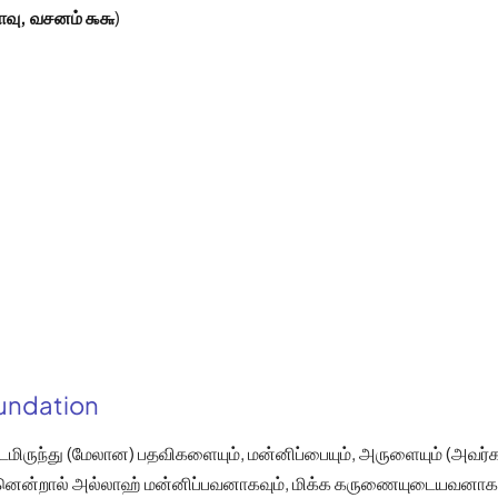
ாவு, வசனம் ௯௬
)
oundation
மிருந்து (மேலான) பதவிகளையும், மன்னிப்பையும், அருளையும் (அவர்க
ஏனென்றால் அல்லாஹ் மன்னிப்பவனாகவும், மிக்க கருணையுடையவனாகவ