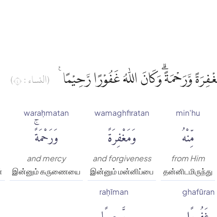
غْفِرَةً وَّرَحْمَةً ۗوَكَانَ اللّٰهُ غَفُوْرًا رَّحِيْمًا
(النساء : ٤)
waraḥmatan
wamaghfiratan
min'hu
مِّنْهُ
وَمَغْفِرَةً
وَرَحْمَةًۚ
and mercy
and forgiveness
from Him
்
இன்னும் கருணையை
இன்னும் மன்னிப்பை
தன்னிடமிருந்து
raḥīman
ghafūran
غَفُورًا
رَّحِيمًا