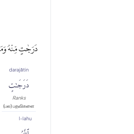
دَرَجٰتٍ مِّنْهُ وَمَ ࣖ
darajātin
دَرَجَٰتٍ
Ranks
(பல) பதவிகளை
l-lahu
ٱللَّهُ