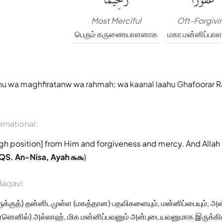
Most Merciful
Oft-Forgivi
பெரும் கருணையாளனாக
மகா மன்னிப்பா
hu wa maghfiratanw wa rahmah; wa kaanal laahu Ghafoorar
ernational:
gh position] from Him and forgiveness and mercy. And Allah 
QS. An-Nisa, Ayah ௯௬
)
aqavi:
ுக்குத்) தன்னிடமுள்ள (மகத்தான) பதவிகளையும், மன்னிப்பையும், அன
ஏனெனில்) அல்லாஹ், மிக மன்னிப்பவனும் அன்புடையவனுமாக இருக்கி