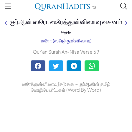
QuranHadits
ta
குர்ஆன் ஸூரா ஸூரத்துன்னிஸாவு வசனம்
௬௯
ஸூரா (ஸூரத்துன்னிஸாவு)
Jan Trust Foundation
Qur'an Surah An-Nisa Verse 69
Mufti Omar Sheriff Qasimi,
Darul Huda
ஸூரத்துன்னிஸாவு [௪]: ௬௯ ~ குர்ஆனின் தமிழ்
மொழிபெயர்ப்புகள் (Word By Word)