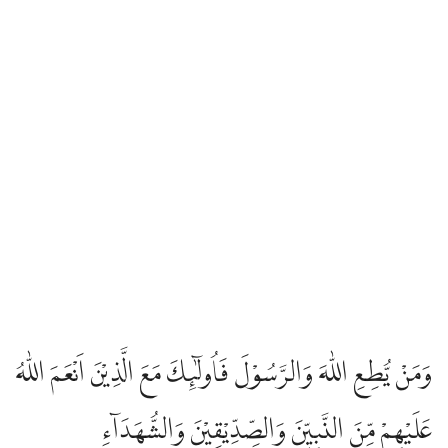
وَمَنْ يُّطِعِ اللّٰهَ وَالرَّسُوْلَ فَاُولٰۤىِٕكَ مَعَ الَّذِيْنَ اَنْعَمَ اللّٰهُ
عَلَيْهِمْ مِّنَ النَّبِيّٖنَ وَالصِّدِّيْقِيْنَ وَالشُّهَدَاۤءِ