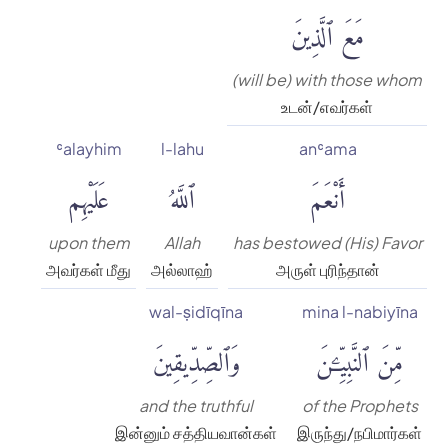
مَعَ ٱلَّذِينَ
(will be) with those whom
உடன்/எவர்கள்
ʿalayhim
l-lahu
anʿama
أَنْعَمَ
ٱللَّهُ
عَلَيْهِم
upon them
Allah
has bestowed (His) Favor
அவர்கள் மீது
அல்லாஹ்
அருள் புரிந்தான்
wal-ṣidīqīna
mina l-nabiyīna
مِّنَ ٱلنَّبِيِّۦنَ
وَٱلصِّدِّيقِينَ
and the truthful
of the Prophets
இன்னும் சத்தியவான்கள்
இருந்து/நபிமார்கள்