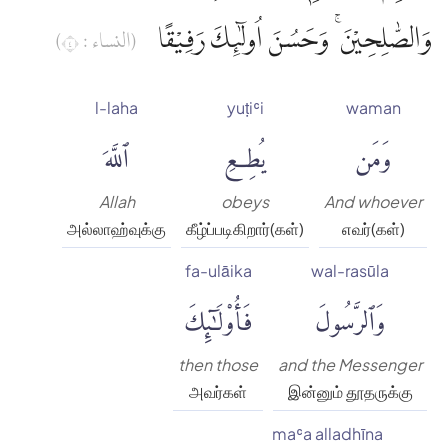
وَالصّٰلِحِيْنَ ۚ وَحَسُنَ اُولٰۤىِٕكَ رَفِيْقًا
(النساء : ٤)
l-laha
yuṭiʿi
waman
وَمَن
يُطِعِ
ٱللَّهَ
Allah
obeys
And whoever
அல்லாஹ்வுக்கு
கீழ்ப்படிகிறார்(கள்)
எவர்(கள்)
fa-ulāika
wal-rasūla
وَٱلرَّسُولَ
فَأُو۟لَٰٓئِكَ
then those
and the Messenger
அவர்கள்
இன்னும் தூதருக்கு
maʿa alladhīna