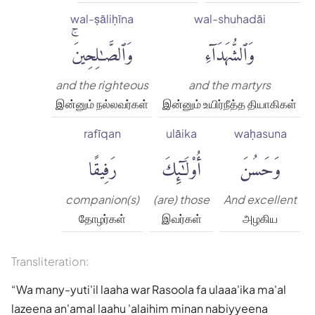
wal-ṣāliḥīna
wal-shuhadāi
وَٱلشُّهَدَآءِ
وَٱلصَّٰلِحِينَۚ
and the righteous
and the martyrs
இன்னும் நல்லவர்கள்
இன்னும் உயிர்நீத்த தியாகிகள்
rafīqan
ulāika
waḥasuna
وَحَسُنَ
أُو۟لَٰٓئِكَ
رَفِيقًا
companion(s)
(are) those
And excellent
தோழர்கள்
இவர்கள்
அழகிய
Transliteration:
Wa many-yuti'il laaha war Rasoola fa ulaaa'ika ma'al
lazeena an'amal laahu 'alaihim minan nabiyyeena