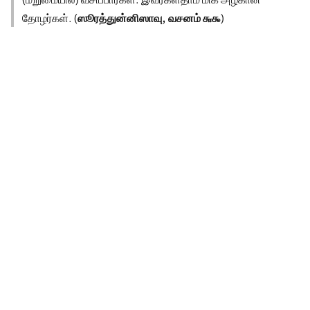
தோழர்கள். (
ஸூரத்துன்னிஸாவு, வசனம் ௬௯
)