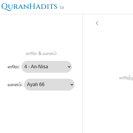
QuranHadits
ta
ஸூரா & வசனம்
ஸூரா:
ஸூரத்த
வசனம்: