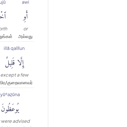
ujū
awi
ُوا۟
أَوِ
orth
or
ுங்கள்
அல்லது
illā qalīlun
إِلَّا قَلِيلٌ
except a few
விர/குறைவானவர்
yūʿaẓūna
يُوعَظُونَ
 were advised