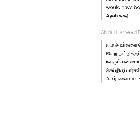
would have been
Ayah ௬௬
)
Abdul Hameed B
நாம் அவர்களை நோ
(வேறு நாட்டுக்கு
(பெரும்பான்மைய
செய்திருப்பார்க
அவர்களை) மிக உறு