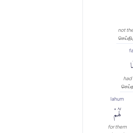
not th
செய்தி
f
ف
had
செய்
lahum
لَّهُمْ
for them