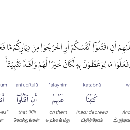
َا عَلَيْهِمْ اَنِ اقْتُلُوْٓا اَنْفُسَكُمْ اَوِ اخْرُجُوْا مِنْ دِيَارِكُمْ مَّا فَ
مِّنْهُمْ ۗوَلَوْ اَنَّهُمْ فَعَلُوْا مَا يُوْعَظُوْنَ بِهٖ لَكَانَ خَيْرًا لَّهُم
kum
ani uq'tulū
ʿalayhim
katabnā
w
ُمْ
أَنِ ٱقْتُلُوٓا۟
عَلَيْهِمْ
كَتَبْنَا
ves"
that "Kill
on them
(had) decreed
And
ளை
கொல்லுங்கள்
அவர்கள் மீது
விதித்தோம்
இருந்தா