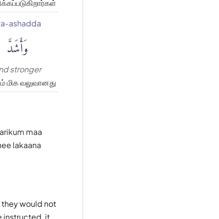
க்கப்படுகிறார்கள்
a-ashadda
وَأَشَدَّ
nd stronger
ம் மிக வலுவானது
aarikum maa
hee lakaana
" they would not
instructed, it