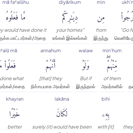
mā faʿalūhu
diyārikum
min
ukh'r
مَّا فَعَلُوهُ
دِيَٰرِكُم
مِن
ٱخْرُج
ey would have done it
your homes"
from
"Go f
ருக்க மாட்டார்கள்/அதை
உங்கள் இல்லங்கள்
இருந்து
வெளியேற
aʿalū mā
annahum
walaw
min'hum
َعَلُوا۟ مَا
أَنَّهُمْ
وَلَوْ
مِّنْهُمْۖ
 done what
[that] they
But if
of them
தார்கள்/எதை
நிச்சயமாக அவர்கள்
இருந்தால்
அவர்களில்
த
khayran
lakāna
bihi
خَيْرًا
لَكَانَ
بِهِۦ
better
surely (it) would have been
with [it]
they