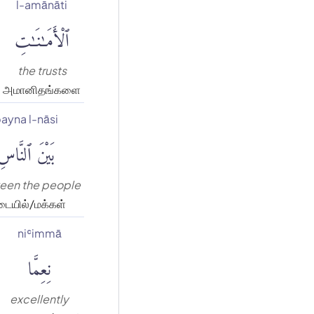
l-amānāti
ٱلْأَمَٰنَٰتِ
the trusts
அமானிதங்களை
ayna l-nāsi
بَيْنَ ٱلنَّاسِ
een the people
ையில்/மக்கள்
niʿimmā
نِعِمَّا
excellently