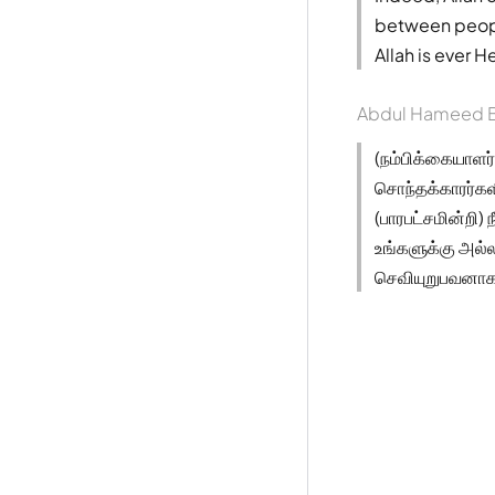
between people
Allah is ever H
Abdul Hameed B
(நம்பிக்கையாளர
சொந்தக்காரர்களிட
(பாரபட்சமின்றி)
உங்களுக்கு அல்
செவியுறுபவனாகவ