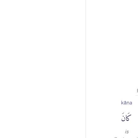
kāna
كَانَ
is