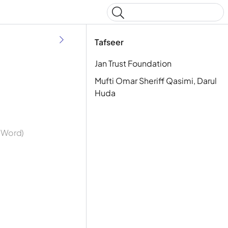
Type to start searching
Tafseer
Jan Trust Foundation
Mufti Omar Sheriff Qasimi, Darul
Huda
y Word)