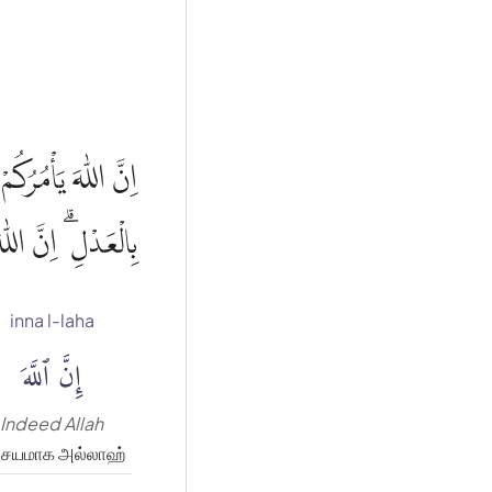
بِالْعَدْلِ ۗ اِنَّ اللّ
inna l-laha
إِنَّ ٱللَّهَ
Indeed Allah
ச்சயமாக அல்லாஹ்