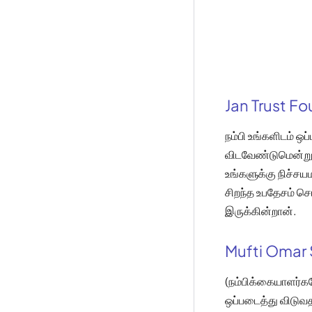
Jan Trust F
நம்பி உங்களிடம் ஒ
விடவேண்டுமென்றும்,
உங்களுக்கு நிச்சய
சிறந்த உபதேசம் செ
இருக்கின்றான்.
Mufti Omar 
(நம்பிக்கையாளர்க
ஒப்படைத்து விடுவதற