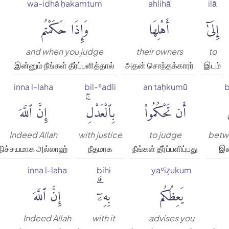
wa-idhā ḥakamtum
ahlihā
ilā
إِلَىٰٓ
أَهْلِهَا
وَإِذَا حَكَمْتُم
and when you judge
their owners
to
இன்னும் நீங்கள் தீர்ப்பளித்தால்
அதன் சொந்தக்காரர்
இடம்
inna l-laha
bil-ʿadli
an taḥkumū
b
أَن تَحْكُمُوا۟
بِٱلْعَدْلِۚ
إِنَّ ٱللَّهَ
Indeed Allah
with justice
to judge
betw
நிச்சயமாக அல்லாஹ்
நீதமாக
நீங்கள் தீர்ப்பளிப்பது
இட
inna l-laha
bihi
yaʿiẓukum
يَعِظُكُم
بِهِۦٓۗ
إِنَّ ٱللَّهَ
Indeed Allah
with it
advises you