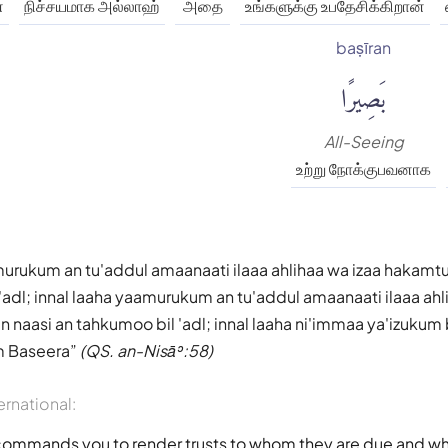
்
நிச்சயமாக அல்லாஹ்
அதை
உங்களுக்கு உபதேசிக்கிறான்
baṣīran
بَصِيرًا
All-Seeing
உற்று நோக்குபவனாக
murukum an tu'addul amaanaati ilaaa ahlihaa wa izaa hakamt
'adl; innal laaha yaamurukum an tu'addul amaanaati ilaaa ahl
naasi an tahkumoo bil 'adl; innal laaha ni'immaa ya'izukum b
 Baseera
(QS. an-Nisāʾ:58)
ernational:
 commands you to render trusts to whom they are due and w