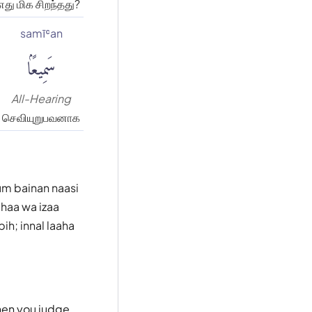
எது மிக சிறந்தது?
samīʿan
سَمِيعًۢا
All-Hearing
செவியுறுபவனாக
um bainan naasi
ihaa wa izaa
ih; innal laaha
hen you judge