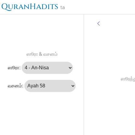
QuranHadits
ta
ஸூரா & வசனம்
ஸூரா:
ஸூரத்த
வசனம்: