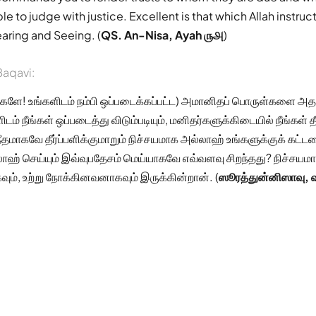
 to judge with justice. Excellent is that which Allah instruc
earing and Seeing. (
QS. An-Nisa, Ayah ௫௮
)
aqavi:
்களே! உங்களிடம் நம்பி ஒப்படைக்கப்பட்ட) அமானிதப் பொருள்களை அத
ம் நீங்கள் ஒப்படைத்து விடும்படியும், மனிதர்களுக்கிடையில் நீங்கள் தீர
 நீதமாகவே தீர்ப்பளிக்குமாறும் நிச்சயமாக அல்லாஹ் உங்களுக்குக் கட்
லாஹ் செய்யும் இவ்வுபதேசம் மெய்யாகவே எவ்வளவு சிறந்தது? நிச்சய
ும், உற்று நோக்கினவனாகவும் இருக்கின்றான். (
ஸூரத்துன்னிஸாவு,