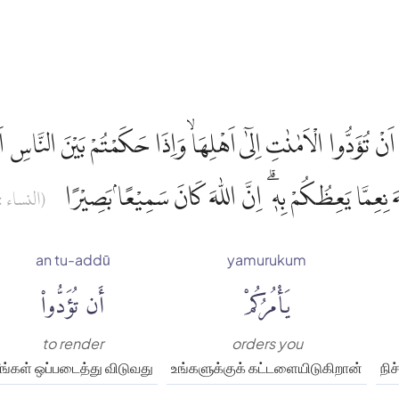
ٰهَ نِعِمَّا يَعِظُكُمْ بِهٖ ۗ اِنَّ اللّٰهَ كَانَ سَمِيْعًاۢ بَصِيْرًا
النساء : ٤)
an tu-addū
yamurukum
يَأْمُرُكُمْ
أَن تُؤَدُّوا۟
to render
orders you
ீங்கள் ஒப்படைத்து விடுவது
உங்களுக்குக் கட்டளையிடுகிறான்
நி