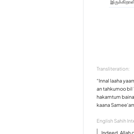
இருக்கிறான
Transliteration:
Innal laaha yaa
an tahkumoo bil 
hakamtum bainan 
kaana Samee'am
English Sahih Int
Indeed, Allah