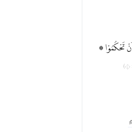
۞ اِنَّ اللّٰهَ يَأْمُرُكُمْ اَنْ تُؤَدُّوا الْاَمٰنٰتِ اِلٰٓى اَهْلِهَاۙ وَاِذَا حَكَمْتُمْ بَيْنَ النَّاسِ اَنْ تَحْكُمُوْا
(
ந